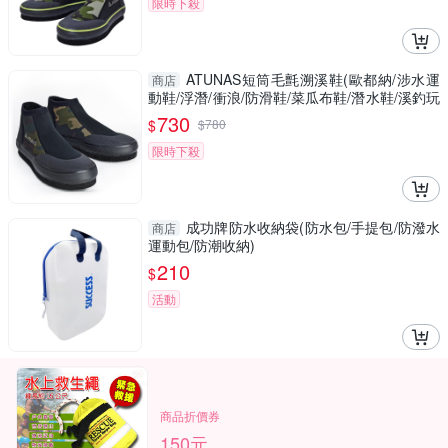
限時下殺
ATUNAS短筒毛氈溯溪鞋(歐都納/涉水運
商店
動鞋/浮潛/衝浪/防滑鞋/菜瓜布鞋/潛水鞋/溪釣玩
水/GetSport)
730
$
$
780
限時下殺
成功牌防水收納袋(防水包/手提包/防潑水
商店
運動包/防潮收納)
210
$
活動
商品折價券
150元