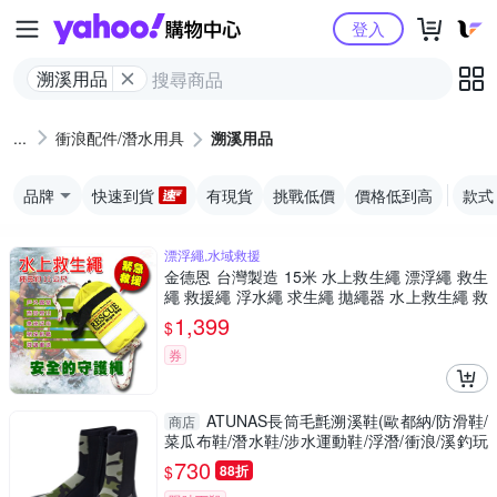
Yahoo購物中心
登入
溯溪用品
衝浪配件/潛水用具
溯溪用品
品牌
快速到貨
有現貨
挑戰低價
價格低到高
款式
漂浮繩,水域救援
金德恩 台灣製造 15米 水上救生繩 漂浮繩 救生
繩 救援繩 浮水繩 求生繩 拋繩器 水上救生繩 救
生 救援
1,399
$
券
ATUNAS長筒毛氈溯溪鞋(歐都納/防滑鞋/
商店
菜瓜布鞋/潛水鞋/涉水運動鞋/浮潛/衝浪/溪釣玩
水)
730
$
88折