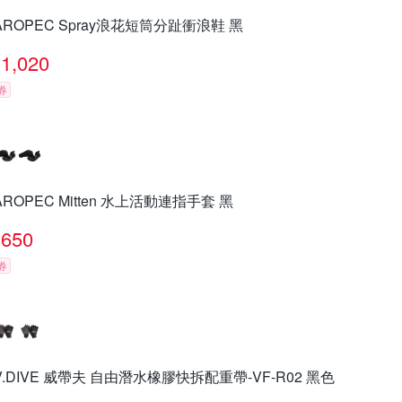
AROPEC Spray浪花短筒分趾衝浪鞋 黑
1,020
券
AROPEC Mitten 水上活動連指手套 黑
650
券
V.DIVE 威帶夫 自由潛水橡膠快拆配重帶-VF-R02 黑色