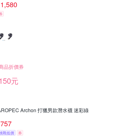
1,580
券
商品折價券
150元
AROPEC Archon 打獵男款潛水襪 迷彩綠
757
挑戰低價
券