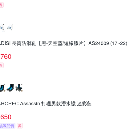
券
ADISI 長筒防滑鞋【黑-天空藍/短橡膠片】AS24009 (17~22)
760
券
AROPEC Assassin 打獵男款潛水襪 迷彩藍
650
挑戰低價
券