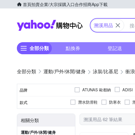
首頁
拍賣
企業/大宗採購入口
合作招商
App下載
Yahoo購物中心
溯溪用品
全部分類
點換券
登記送
運動/戶外/休閒/健身
泳裝/比基尼
衝浪
ATUNAS 歐都納
ADISI
品牌
潛水防滑鞋
防寒衣
款式
品牌名稱
防護墊
救生衣
溯溪用品 62 筆結果
相關分類
運動/戶外/休閒/健身