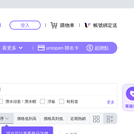
購物車
帳號綁定送
登入
看更多
uniopen 聯名卡
超贈點
恩
潛水頭套 / 潛水帽
浮板
蛙鞋套
更多
序
價格低到高
價格高到低
近期熱銷