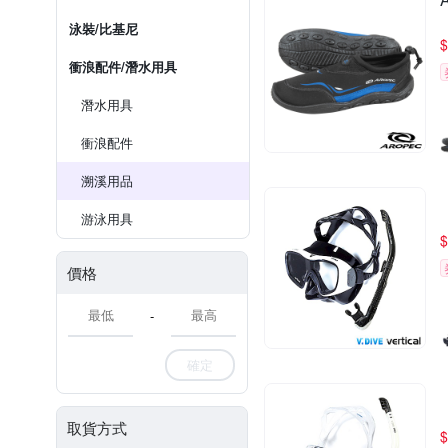
泳裝/比基尼
$
衝浪配件/潛水用具
潛水用具
衝浪配件
溯溪用品
游泳用具
$
價格
-
確定
取貨方式
$