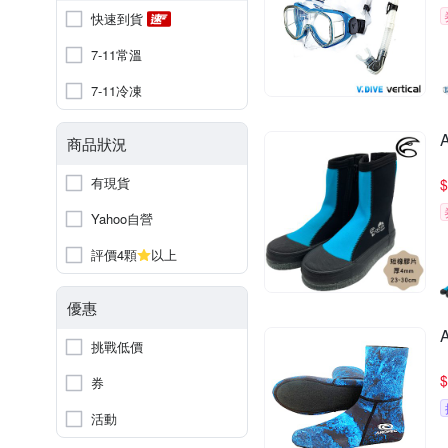
快速到貨
7-11常溫
7-11冷凍
商品狀況
有現貨
$
Yahoo自營
評價4顆
以上
優惠
挑戰低價
$
券
活動