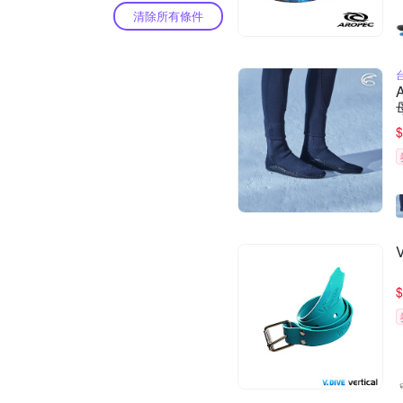
清除所有條件
$
$