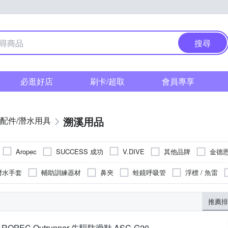
搜尋
必逛好店
刷卡/超取
會員專享
溯溪用品
配件/潛水用具
SUCCESS 成功
其他品牌
金德
Aropec
V.DIVE
潛水手套
輔助訓練器材
鼻夾
蛙鏡呼吸管
浮標 / 魚雷
防水袋 / 防水盒
推薦排
AROPEC Outrunner 先驅防滑鞋 ASC-G20