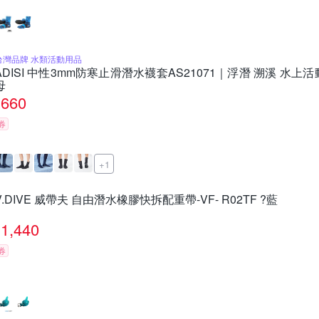
台灣品牌 水類活動用品
ADISI 中性3mm防寒止滑潛水襪套AS21071｜浮潛 溯溪 水上活動
母
660
券
+1
V.DIVE 威帶夫 自由潛水橡膠快拆配重帶-VF- R02TF ?藍
1,440
券