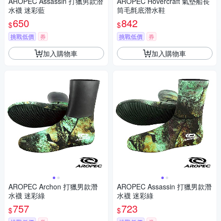
AROPEC Assassin 打獵男款潛
AROPEC Hovercraft 氣墊船長
水襪 迷彩藍
筒毛氈底潛水鞋
650
842
$
$
挑戰低價
券
挑戰低價
券
加入購物車
加入購物車
AROPEC Archon 打獵男款潛
AROPEC Assassin 打獵男款潛
水襪 迷彩綠
水襪 迷彩綠
757
723
$
$