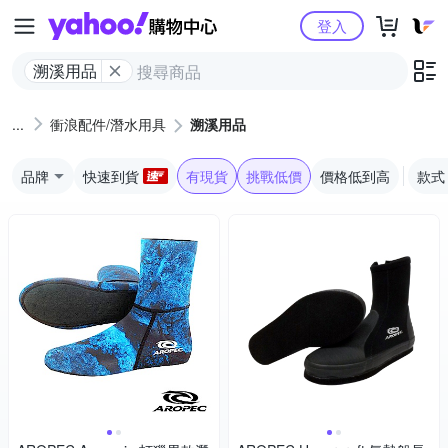
Yahoo購物中心
登入
溯溪用品
衝浪配件/潛水用具
溯溪用品
品牌
快速到貨
有現貨
挑戰低價
價格低到高
款式