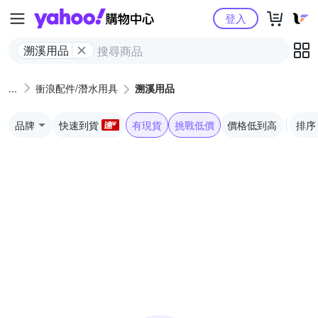
Yahoo購物中心
登入
溯溪用品
衝浪配件/潛水用具
溯溪用品
品牌
快速到貨
有現貨
挑戰低價
價格低到高
排序