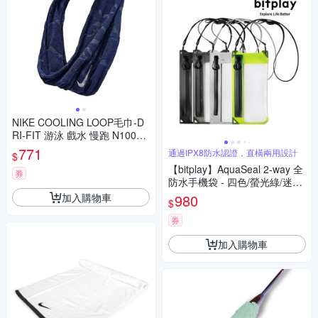
NIKE COOLING LOOP毛巾-D
RI-FIT 游泳 戲水 慢跑 N10016
19456OS 丈青白
771
通過IPX8防水認證，直橫兩用設計
$
【bitplay】AquaSeal 2-way 全
券
防水手機袋 - 四色/螢光綠/迷霧
黑/水泥灰/暗夜黑/輕量/機能/便
加入購物車
980
$
攜/旅行/出遊/健行/露營
券
加入購物車