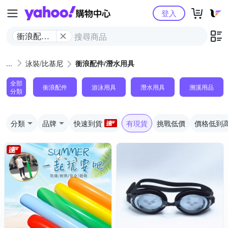
Yahoo購物中心
登入
衝浪配件/
潛水用具
泳裝/比基尼
衝浪配件/潛水用具
全部
衝浪配件
游泳用具
潛水用具
溯溪用品
分類
分類
品牌
快速到貨
有現貨
挑戰低價
價格低到