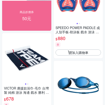
商品折價券
50元
SPEEDO POWER PADDLE 成
人划手板-助泳板 戲水 游泳 訓
練 SD873156F959 藍螢光粉
880
$
券
加入購物車
VICTOR 應援款浴巾-毛巾 台灣
製 純棉 游泳 海邊 戲水 勝利 C-
4168 丈青白紅
678
$
券