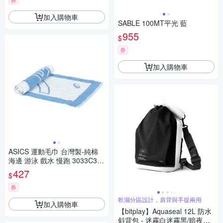
加入購物車
SABLE 100MT平光 藍
955
$
券
加入購物車
ASICS 運動毛巾 台灣製-純棉
海邊 游泳 戲水 慢跑 3033C329
-400 卡羅藍白
427
$
券
乾濕分區設計，肩背與手提兩用
加入購物車
【bitplay】Aquaseal 12L 防水
斜背包 - 迷霧白迷霧黑/暗夜黑/