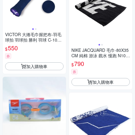
VICTOR 大捲毛巾握把布-羽毛
球拍 羽球拍 勝利 羽球 C-1025
B 丈青
550
$
NIKE JACQUARD 毛巾-80X35
CM 純棉 游泳 戲水 慢跑 N101
券
3385010MD 黑白
790
$
加入購物車
券
加入購物車