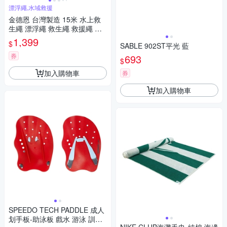
漂浮繩,水域救援
金德恩 台灣製造 15米 水上救
生繩 漂浮繩 救生繩 救援繩 浮
水繩 求生繩 拋繩器 水上救生繩
1,399
$
SABLE 902ST平光 藍
救生 救援
券
693
$
加入購物車
券
加入購物車
SPEEDO TECH PADDLE 成人
划手板-助泳板 戲水 游泳 訓練