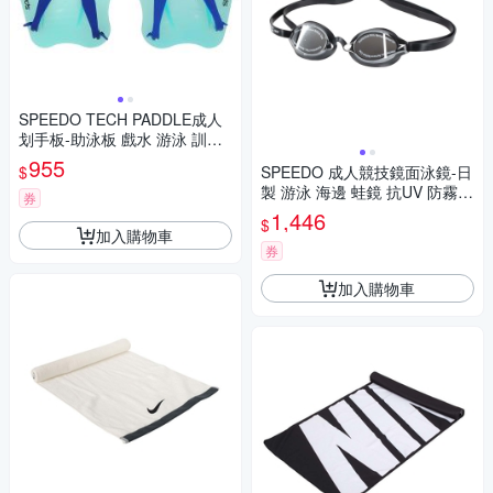
SPEEDO TECH PADDLE成人
划手板-助泳板 戲水 游泳 訓練
SD87331216243 依賣場
955
$
SPEEDO 成人競技鏡面泳鏡-日
製 游泳 海邊 蛙鏡 抗UV 防霧
券
訓練 SD8108973515N 黑銀
1,446
$
加入購物車
券
加入購物車