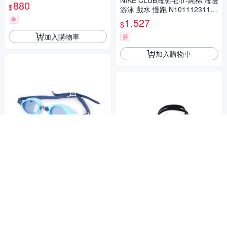
NIKE CLUB海灘毛巾-純棉 海邊
SD873312D699 紅淺藍灰
880
$
游泳 戲水 慢跑 N1011123119
OS 綠白
券
1,527
$
加入購物車
券
加入購物車
SABLE 101T系列平光泳鏡 藍
709
$
SABLE 935T平光大童泳鏡 黑
券
500
$
加入購物車
券