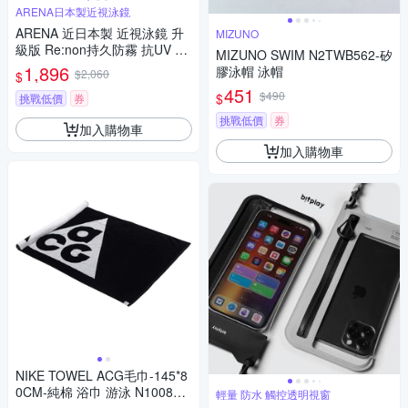
ARENA日本製近視泳鏡
ARENA 近日本製 近視泳鏡 升
MIZUNO
級版 Re:non持久防霧 抗UV A
MIZUNO SWIM N2TWB562-矽
GL4600XE-分度數
1,896
膠泳帽 泳帽
$2,060
$
451
$490
$
挑戰低價
券
挑戰低價
券
加入購物車
加入購物車
NIKE TOWEL ACG毛巾-145*8
0CM-純棉 浴巾 游泳 N100882
輕量 防水 觸控透明視窗