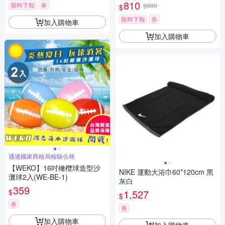
810
限時下殺
券
$880
$
限時下殺
券
加入購物車
加入購物車
通過國家商檢局檢驗合格
【WEKO】16吋橄欖球造型沙
NIKE 運動大浴巾60*120cm 黑
灘球2入(WE-BE-1)
灰白
359
$
1,527
$
券
券
加入購物車
加入購物車