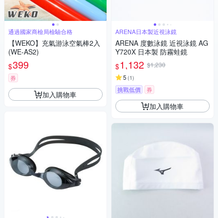
通過國家商檢局檢驗合格
ARENA日本製近視泳鏡
【WEKO】充氣游泳空氣棒2入
ARENA 度數泳鏡 近視泳鏡 AG
(WE-AS2)
Y720X 日本製 防霧蛙鏡
399
1,132
$1,230
$
$
5
券
(
1
)
挑戰低價
券
加入購物車
加入購物車