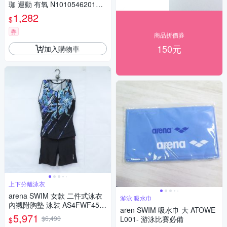
珈 運動 有氧 N1010546201OS
藕紫粉
1,282
$
券
商品折價券
150元
加入購物車
上下分離泳衣
arena SWIM 女款 二件式泳衣
游泳 吸水巾
內襯附胸墊 泳裝 AS4FWF45W
aren SWIM 吸水巾 大 ATOWE
T-2色
5,971
$6,490
L001- 游泳比賽必備
$