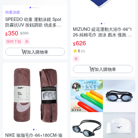
幼童泳鏡
SPEEDO 幼童 運動泳鏡 Spot
防霧抗UV 按鈕調節 俏皮多彩 S
MIZUNO 緹花運動大浴巾-66*1
D8083821-2色
350
$380
$
26-純棉毛巾 游泳 戲水 慢跑 32
TYB21127 藍白
626
限時下殺
券
$
5
(
1
)
加入購物車
券
加入購物車
NIKE 瑜珈毛巾-66×180CM-瑜