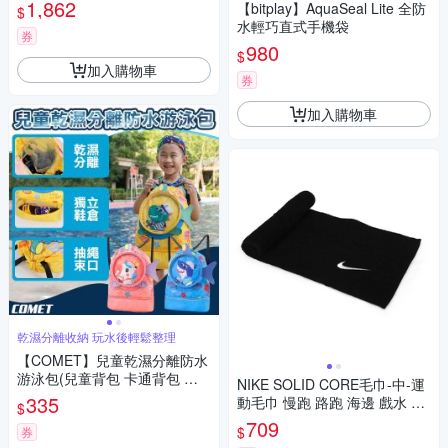
0012OS 黑白
1,862
【bitplay】AquaSeal Lite 全防
$
水輕巧直式手機袋
券
980
$
加入購物車
券
加入購物車
乾濕分離收納 玩水後輕鬆整理
【COMET】兒童乾濕分離防水
游泳包(兒童背包 卡通背包 乾
NIKE SOLID CORE毛巾-中-運
濕分離背包 游泳背包 後背包/C
335
動毛巾 慢跑 路跑 海邊 戲水 浴
$
SB01)
巾 N1001541010NS 黑白
709
$
券