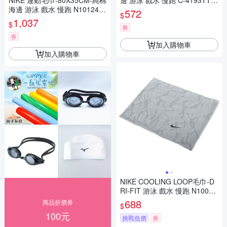
NIKE 運動毛巾-80X35CM-純棉
邊 游泳 戲水 慢跑 C-4193TTA
海邊 游泳 戲水 慢跑 N1012435
白丈青天藍
572
$
046MD 黑深灰
1,037
$
券
券
加入購物車
加入購物車
NIKE COOLING LOOP毛巾-D
RI-FIT 游泳 戲水 慢跑 N10016
19074OS 灰白
688
商品折價券
$
100元
挑戰低價
券