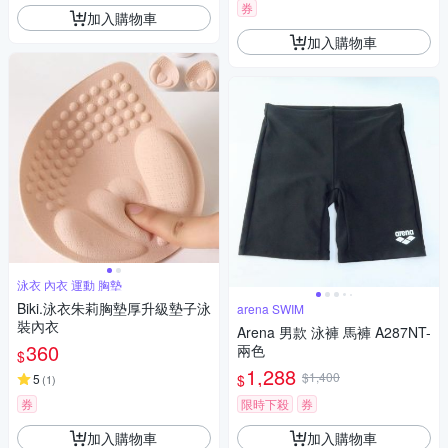
券
加入購物車
加入購物車
泳衣 內衣 運動 胸墊
Biki.泳衣朱莉胸墊厚升級墊子泳
arena SWIM
裝內衣
Arena 男款 泳褲 馬褲 A287NT-
360
兩色
$
1,288
$1,400
$
5
(
1
)
券
限時下殺
券
加入購物車
加入購物車