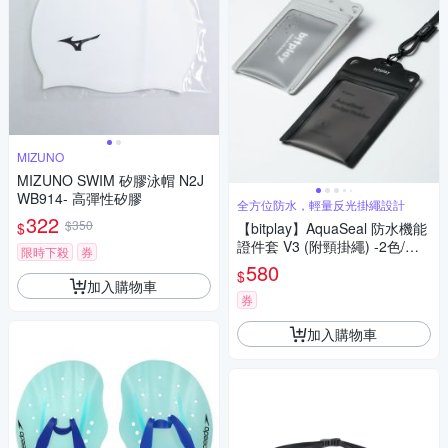
MIZUNO
MIZUNO SWIM 矽膠泳帽 N2J
WB914- 高彈性矽膠
全方位防水，輕量反光掛繩設計
322
$350
$
【bitplay】AquaSeal 防水機能
證件套 V3 (附頸掛繩) -2色/迷
限時下殺
券
霧灰/迷霧黑/輕量/便攜/員工證/
580
$
識別證/悠遊卡
加入購物車
券
加入購物車