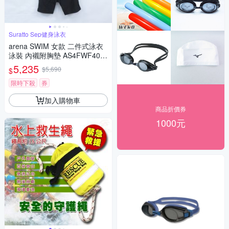
Suratto Sep健身泳衣
arena SWIM 女款 二件式泳衣
泳裝 內襯附胸墊 AS4FWF40W
T-2色
5,235
$5,690
$
限時下殺
券
加入購物車
商品折價券
1000元