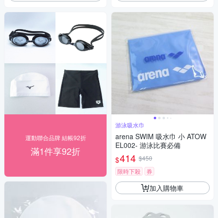
游泳吸水巾
arena SWIM 吸水巾 小 ATOW
運動聯合品牌 結帳92折
EL002- 游泳比賽必備
滿1件享92折
414
$450
$
限時下殺
券
加入購物車