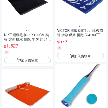
VICTOR 挺戴應援毛巾-純棉 海
NIKE 運動毛巾-60X120CM 純
邊 游泳 戲水 慢跑 C-4193TTB
棉 游泳 戲水 慢跑 N10124340
藍白水藍
572
$
46LG 黑深灰
1,527
$
券
券
加入購物車
加入購物車