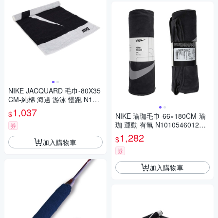
NIKE JACQUARD 毛巾-80X35
CM-純棉 海邊 游泳 慢跑 N100
1539189MD 黑白
1,037
$
NIKE 瑜珈毛巾-66×180CM-瑜
珈 運動 有氧 N1010546012OS
券
深灰淺灰
1,282
$
加入購物車
券
加入購物車