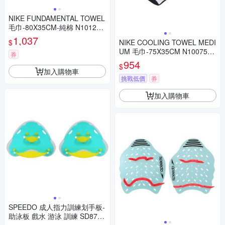
NIKE FUNDAMENTAL TOWEL
毛巾-80X35CM-純棉 N101243
8101MD 白黑
1,037
$
NIKE COOLING TOWEL MEDI
UM 毛巾-75X35CM N1007587
券
010NS 黑白
954
$
加入購物車
挑戰低價
券
加入購物車
SPEEDO 成人指力訓練划手板-
助泳板 戲水 游泳 訓練 SD8731