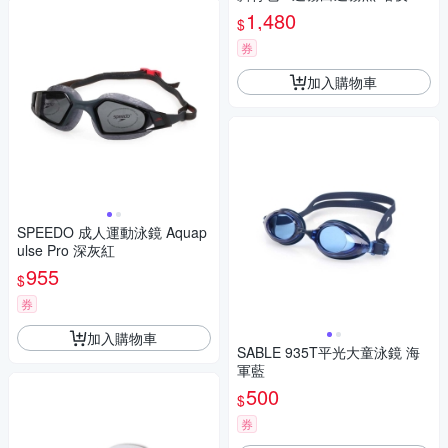
戶外/旅遊/收納/海邊/泳池/墾丁/
1,480
$
沖繩
券
加入購物車
SPEEDO 成人運動泳鏡 Aquap
ulse Pro 深灰紅
955
$
券
加入購物車
SABLE 935T平光大童泳鏡 海
軍藍
500
$
券