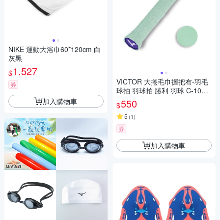
NIKE 運動大浴巾60*120cm 白
灰黑
1,527
$
VICTOR 大捲毛巾握把布-羽毛
券
球拍 羽球拍 勝利 羽球 C-1025
R 粉綠
加入購物車
550
$
5
(
1
)
券
加入購物車