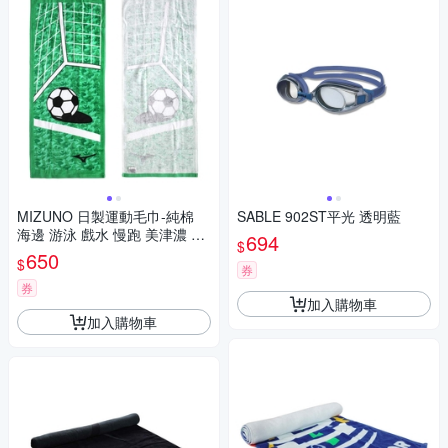
MIZUNO 日製運動毛巾-純棉
SABLE 902ST平光 透明藍
海邊 游泳 戲水 慢跑 美津濃 32
694
$
JY212100 綠黑白
650
$
券
券
加入購物車
加入購物車