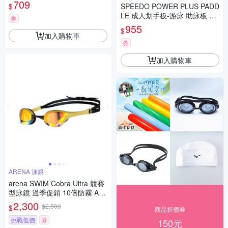
5716243 綠黃
709
$
SPEEDO POWER PLUS PADD
LE 成人划手板-游泳 助泳板 SD
券
8775301916243 依賣場
955
$
加入購物車
券
加入購物車
ARENA 泳鏡
arena SWIM Cobra Ultra 競賽
型泳鏡 過季促銷 10倍防霧 AG
LO180MYEGL 黃x金
2,300
$2,500
$
商品折價券
挑戰低價
券
150元