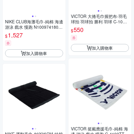
VICTOR 大捲毛巾握把布-羽毛
NIKE CLUB海灘毛巾-純棉 海邊
球拍 羽球拍 勝利 羽球 C-1025
游泳 戲水 慢跑 N1009741808
M 天藍
550
$
OS 橘白
1,527
$
券
券
加入購物車
加入購物車
VICTOR 挺戴應援毛巾-純棉 海