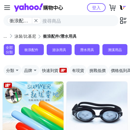
Yahoo購物中心
登入
衝浪配件/
潛水用具
泳裝/比基尼
衝浪配件/潛水用具
全部
衝浪配件
游泳用具
潛水用具
溯溪用品
分類
分類
品牌
快速到貨
有現貨
挑戰低價
價格低到