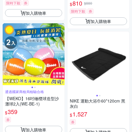
810
限時下殺
券
$880
$
限時下殺
券
加入購物車
加入購物車
通過國家商檢局檢驗合格
【WEKO】16吋橄欖球造型沙
NIKE 運動大浴巾60*120cm 黑
灘球2入(WE-BE-1)
灰白
359
$
1,527
$
券
券
加入購物車
加入購物車