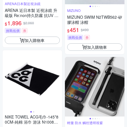
ARENA日本製近視泳鏡
ARENA 近日本製 近視泳鏡 升
MIZUNO
級版 Re:non持久防霧 抗UV A
MIZUNO SWIM N2TWB562-矽
GL4600XE-分度數
1,896
膠泳帽 泳帽
$2,060
$
451
$490
$
挑戰低價
券
挑戰低價
券
加入購物車
加入購物車
NIKE TOWEL ACG毛巾-145*8
0CM-純棉 浴巾 游泳 N100882
輕量 防水 觸控透明視窗