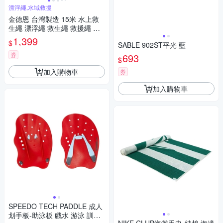
漂浮繩,水域救援
金德恩 台灣製造 15米 水上救
生繩 漂浮繩 救生繩 救援繩 浮
水繩 求生繩 拋繩器 水上救生繩
1,399
$
SABLE 902ST平光 藍
救生 救援
券
693
$
加入購物車
券
加入購物車
SPEEDO TECH PADDLE 成人
划手板-助泳板 戲水 游泳 訓練