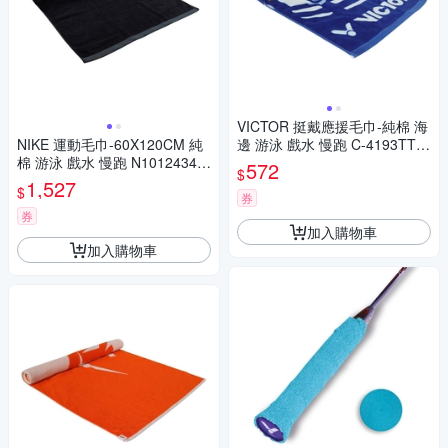
VICTOR 挺戴應援毛巾-純棉 海
NIKE 運動毛巾-60X120CM 純
邊 游泳 戲水 慢跑 C-4193TTB
棉 游泳 戲水 慢跑 N10124340
藍白水藍
572
$
46LG 黑深灰
1,527
$
券
券
加入購物車
加入購物車