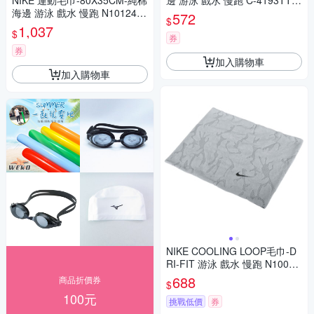
NIKE 運動毛巾-80X35CM-純棉
邊 游泳 戲水 慢跑 C-4193TTA
海邊 游泳 戲水 慢跑 N1012435
白丈青天藍
572
$
046MD 黑深灰
1,037
$
券
券
加入購物車
加入購物車
NIKE COOLING LOOP毛巾-D
RI-FIT 游泳 戲水 慢跑 N10016
19074OS 灰白
688
商品折價券
$
100元
挑戰低價
券