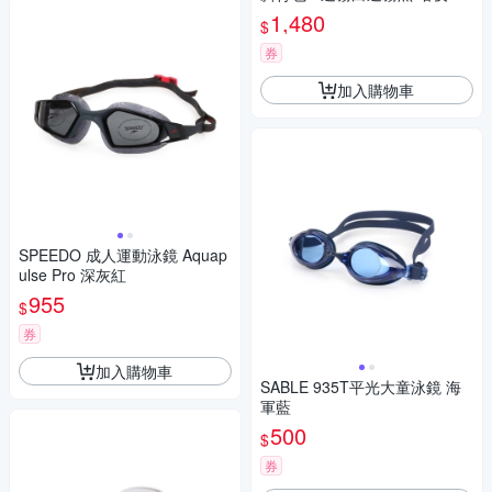
戶外/旅遊/收納/海邊/泳池/墾丁/
1,480
$
沖繩
券
加入購物車
SPEEDO 成人運動泳鏡 Aquap
ulse Pro 深灰紅
955
$
券
加入購物車
SABLE 935T平光大童泳鏡 海
軍藍
500
$
券