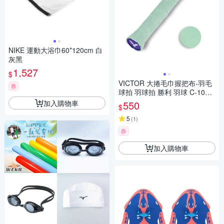
NIKE 運動大浴巾60*120cm 白
灰黑
1,527
$
VICTOR 大捲毛巾握把布-羽毛
券
球拍 羽球拍 勝利 羽球 C-1025
R 粉綠
加入購物車
550
$
5
(
1
)
券
加入購物車