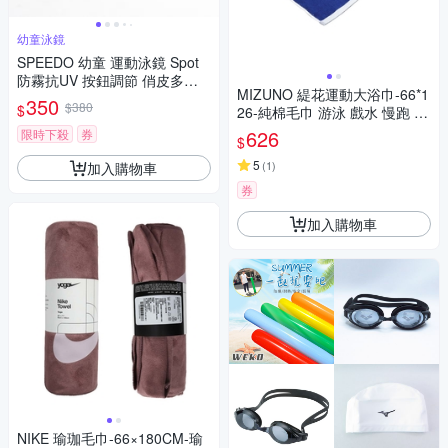
幼童泳鏡
SPEEDO 幼童 運動泳鏡 Spot
防霧抗UV 按鈕調節 俏皮多彩 S
MIZUNO 緹花運動大浴巾-66*1
D8083821-2色
350
$380
$
26-純棉毛巾 游泳 戲水 慢跑 32
TYB21127 藍白
626
限時下殺
券
$
5
(
1
)
加入購物車
券
加入購物車
NIKE 瑜珈毛巾-66×180CM-瑜