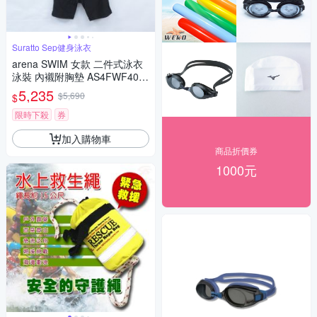
Suratto Sep健身泳衣
arena SWIM 女款 二件式泳衣
泳裝 內襯附胸墊 AS4FWF40W
T-2色
5,235
$5,690
$
限時下殺
券
加入購物車
商品折價券
1000元