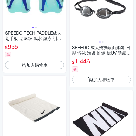
SPEEDO TECH PADDLE成人
划手板-助泳板 戲水 游泳 訓練
SD87331216243 依賣場
955
$
SPEEDO 成人競技鏡面泳鏡-日
製 游泳 海邊 蛙鏡 抗UV 防霧
券
訓練 SD8108973515N 黑銀
1,446
$
加入購物車
券
加入購物車