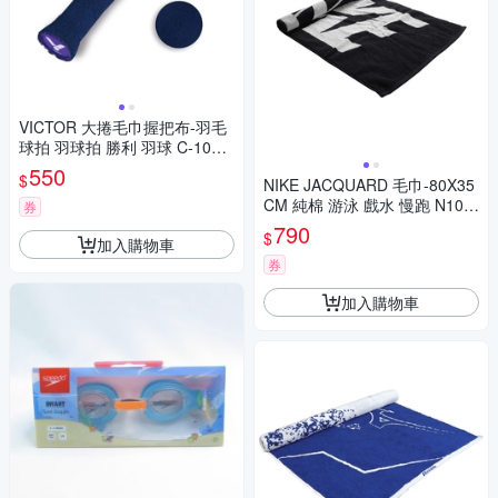
VICTOR 大捲毛巾握把布-羽毛
球拍 羽球拍 勝利 羽球 C-1025
B 丈青
550
$
NIKE JACQUARD 毛巾-80X35
CM 純棉 游泳 戲水 慢跑 N101
券
3385010MD 黑白
790
$
加入購物車
券
加入購物車