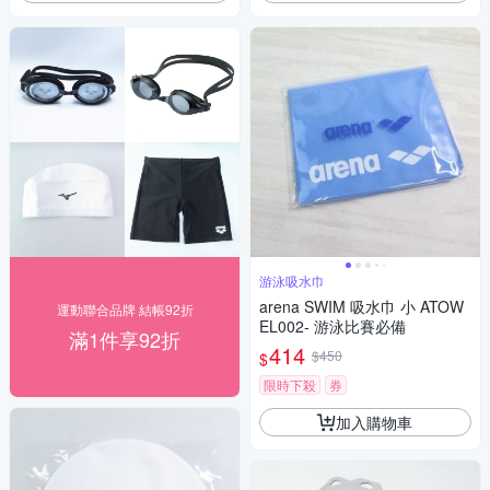
游泳吸水巾
arena SWIM 吸水巾 小 ATOW
運動聯合品牌 結帳92折
EL002- 游泳比賽必備
滿1件享92折
414
$450
$
限時下殺
券
加入購物車