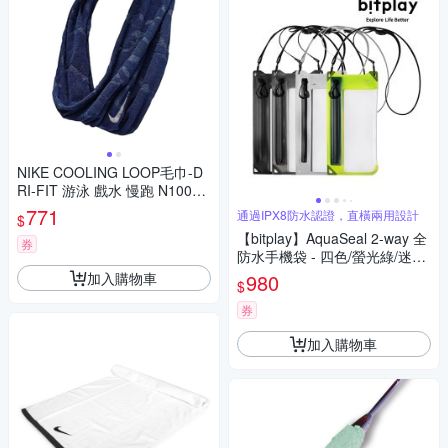
NIKE COOLING LOOP毛巾-D
RI-FIT 游泳 戲水 慢跑 N10016
19456OS 丈青白
771
通過IPX8防水認證，直橫兩用設計
$
【bitplay】AquaSeal 2-way 全
券
防水手機袋 - 四色/螢光綠/迷霧
黑/水泥灰/暗夜黑/輕量/機能/便
加入購物車
980
$
攜/旅行/出遊/健行/露營
券
加入購物車