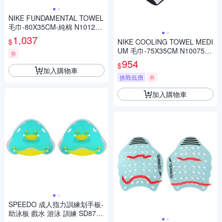
NIKE FUNDAMENTAL TOWEL
毛巾-80X35CM-純棉 N101243
8101MD 白黑
1,037
$
NIKE COOLING TOWEL MEDI
UM 毛巾-75X35CM N1007587
券
010NS 黑白
954
$
加入購物車
挑戰低價
券
加入購物車
SPEEDO 成人指力訓練划手板-
助泳板 戲水 游泳 訓練 SD8731