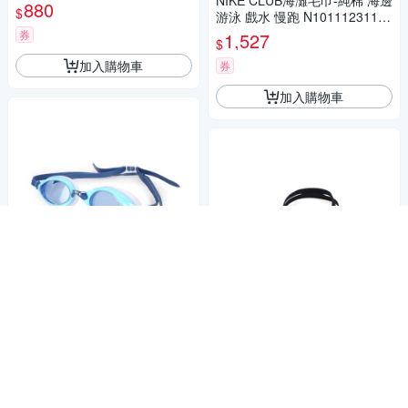
NIKE CLUB海灘毛巾-純棉 海邊
SD873312D699 紅淺藍灰
880
$
游泳 戲水 慢跑 N1011123119
OS 綠白
券
1,527
$
加入購物車
券
加入購物車
SABLE 101T系列平光泳鏡 藍
709
$
SABLE 935T平光大童泳鏡 黑
券
500
$
加入購物車
券