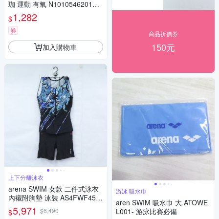
珈 運動 有氧 N1010546201OS
藕紫粉
1,282
$
券
商品折價券
150元
加入購物車
上下分離泳衣
arena SWIM 女款 二件式泳衣
游泳 吸水巾
內襯附胸墊 泳裝 AS4FWF45W
aren SWIM 吸水巾 大 ATOWE
T-2色
5,971
$6,490
L001- 游泳比賽必備
$