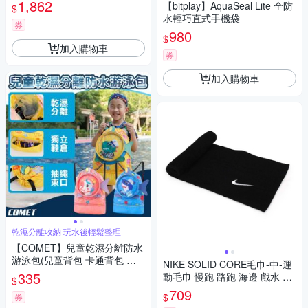
0012OS 黑白
1,862
【bitplay】AquaSeal Lite 全防
$
水輕巧直式手機袋
券
980
$
加入購物車
券
加入購物車
乾濕分離收納 玩水後輕鬆整理
【COMET】兒童乾濕分離防水
游泳包(兒童背包 卡通背包 乾
NIKE SOLID CORE毛巾-中-運
濕分離背包 游泳背包 後背包/C
335
動毛巾 慢跑 路跑 海邊 戲水 浴
$
SB01)
巾 N1001541010NS 黑白
709
$
券