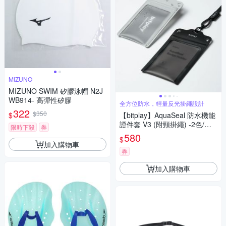
MIZUNO
MIZUNO SWIM 矽膠泳帽 N2J
WB914- 高彈性矽膠
全方位防水，輕量反光掛繩設計
322
$350
$
【bitplay】AquaSeal 防水機能
證件套 V3 (附頸掛繩) -2色/迷
限時下殺
券
霧灰/迷霧黑/輕量/便攜/員工證/
580
$
識別證/悠遊卡
加入購物車
券
加入購物車