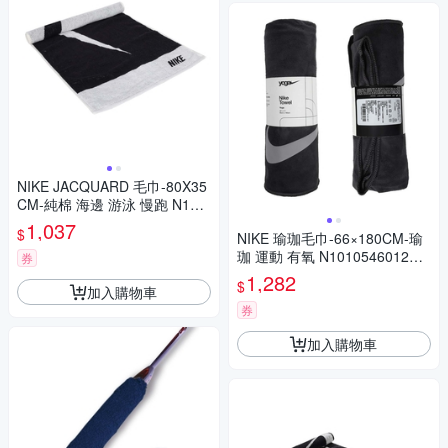
NIKE JACQUARD 毛巾-80X35
CM-純棉 海邊 游泳 慢跑 N100
1539189MD 黑白
1,037
$
NIKE 瑜珈毛巾-66×180CM-瑜
珈 運動 有氧 N1010546012OS
券
深灰淺灰
1,282
$
加入購物車
券
加入購物車