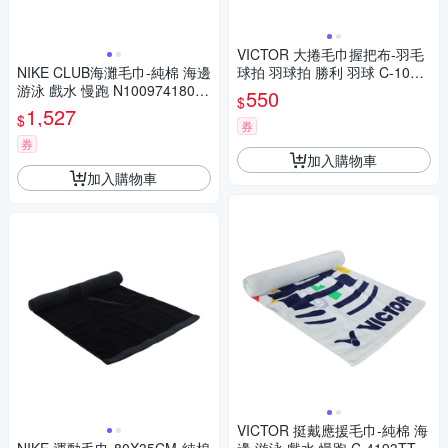
VICTOR 大捲毛巾握把布-羽毛
NIKE CLUB海灘毛巾-純棉 海邊
球拍 羽球拍 勝利 羽球 C-1025
游泳 戲水 慢跑 N1009741808
M 天藍
550
$
OS 橘白
1,527
$
券
券
加入購物車
加入購物車
VICTOR 挺戴應援毛巾-純棉 海