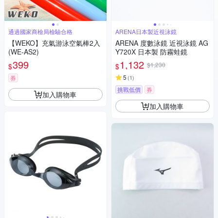
通過國家商檢局檢驗合格
ARENA日本製近視泳鏡
【WEKO】充氣游泳空氣棒2入
ARENA 度數泳鏡 近視泳鏡 AG
(WE-AS2)
Y720X 日本製 防霧蛙鏡
399
1,132
$1,230
$
$
5
券
(
1
)
挑戰低價
券
加入購物車
加入購物車