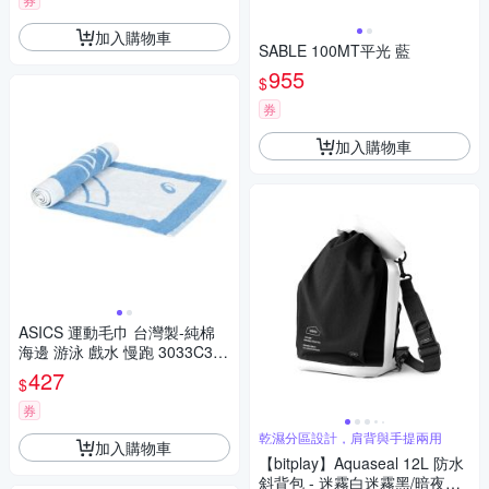
加入購物車
SABLE 100MT平光 藍
955
$
券
加入購物車
ASICS 運動毛巾 台灣製-純棉
海邊 游泳 戲水 慢跑 3033C329
-400 卡羅藍白
427
$
券
乾濕分區設計，肩背與手提兩用
加入購物車
【bitplay】Aquaseal 12L 防水
斜背包 - 迷霧白迷霧黑/暗夜黑/