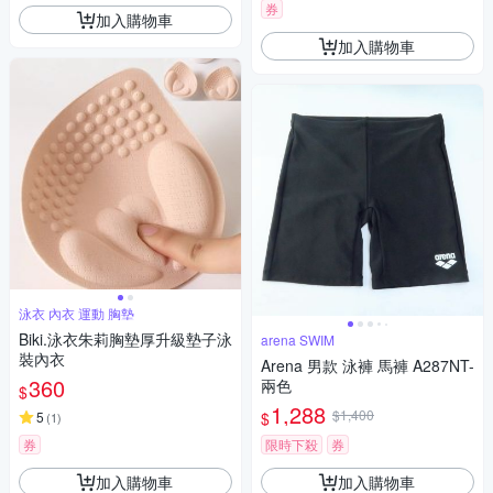
券
加入購物車
加入購物車
泳衣 內衣 運動 胸墊
Biki.泳衣朱莉胸墊厚升級墊子泳
arena SWIM
裝內衣
Arena 男款 泳褲 馬褲 A287NT-
360
兩色
$
1,288
$1,400
$
5
(
1
)
券
限時下殺
券
加入購物車
加入購物車