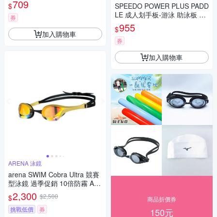
5716243 綠黃
709
$
SPEEDO POWER PLUS PADD
LE 成人划手板-游泳 助泳板 SD
券
8775301916243 依賣場
955
$
加入購物車
券
加入購物車
ARENA 泳鏡
arena SWIM Cobra Ultra 競賽
型泳鏡 過季促銷 10倍防霧 AG
LO180MYEGL 黃x金
2,300
$2,500
$
商品折價券
挑戰低價
券
150元