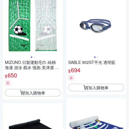
MIZUNO 日製運動毛巾-純棉
SABLE 902ST平光 透明藍
海邊 游泳 戲水 慢跑 美津濃 32
694
$
JY212100 綠黑白
650
$
券
券
加入購物車
加入購物車