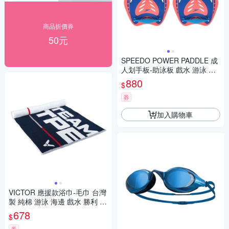
商品折價券
50元
SPEEDO POWER PADDLE 成
人划手板-助泳板 戲水 游泳 訓
練 SD873156F959 藍螢光粉
880
$
券
加入購物車
VICTOR 應援款浴巾-毛巾 台灣
製 純棉 游泳 海邊 戲水 勝利 C-
4168 丈青白紅
678
$
券