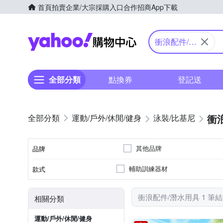
首頁
拍賣
企業/大宗採購入口
合作招商
App下載
Yahoo購物中心
衝浪配件/潛
水用具
全部分類
點換券
登記送
衝
運動/戶外/休閒/健身
泳裝/比基尼
其他品牌
品牌
輔助訓練器材
款式
品牌名稱
衝浪配件/潛水用具 1 筆
相關分類
運動/戶外/休閒/健身