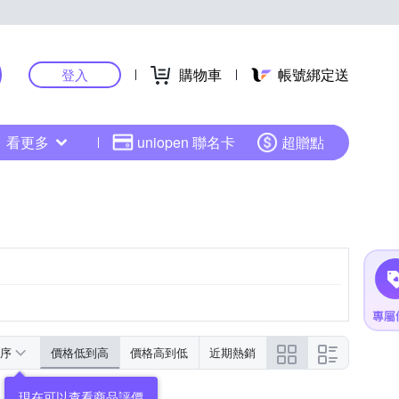
購物車
帳號綁定送
登入
看更多
uniopen 聯名卡
超贈點
序
價格低到高
價格高到低
近期熱銷
現在可以查看商品評價