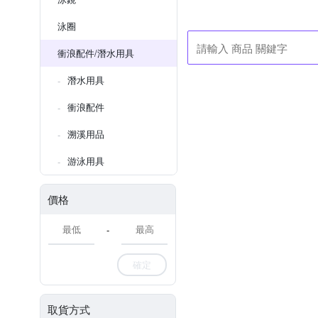
泳圈
衝浪配件/潛水用具
潛水用具
衝浪配件
溯溪用品
游泳用具
價格
-
確定
取貨方式