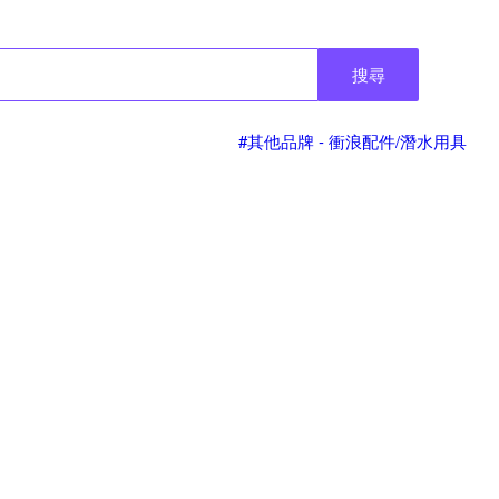
搜尋
#其他品牌 - 衝浪配件/潛水用具