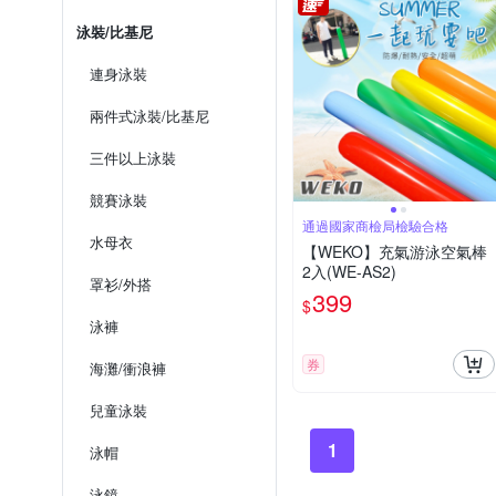
泳裝/比基尼
連身泳裝
兩件式泳裝/比基尼
三件以上泳裝
競賽泳裝
通過國家商檢局檢驗合格
水母衣
【WEKO】充氣游泳空氣棒
2入(WE-AS2)
罩衫/外搭
399
$
泳褲
券
海灘/衝浪褲
兒童泳裝
1
泳帽
泳鏡