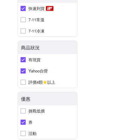
快速到貨
7-11常溫
7-11冷凍
商品狀況
有現貨
Yahoo自營
評價4顆
以上
優惠
挑戰低價
券
活動