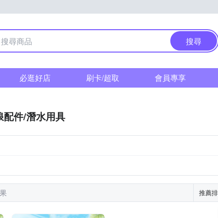
搜尋
必逛好店
刷卡/超取
會員專享
浪配件/潛水用具
結果
推薦排