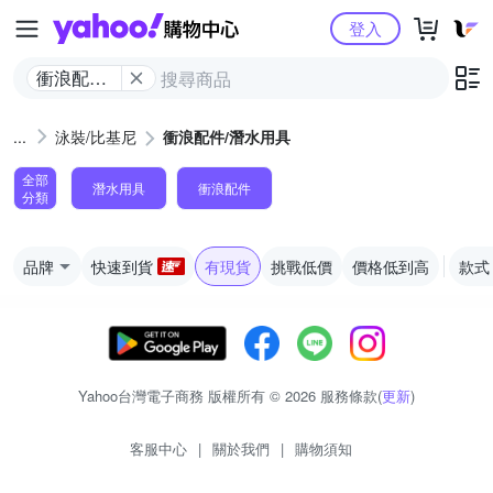
Yahoo購物中心
登入
衝浪配件/
潛水用具
泳裝/比基尼
衝浪配件/潛水用具
全部
潛水用具
衝浪配件
分類
品牌
快速到貨
有現貨
挑戰低價
價格低到高
款式
Yahoo台灣電子商務 版權所有 © 2026 服務條款(
更新
)
客服中心
|
關於我們
|
購物須知