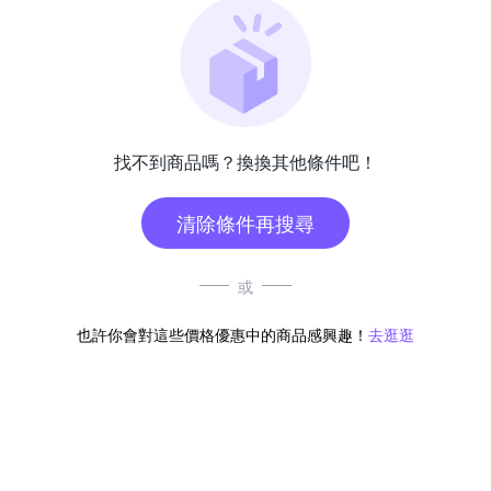
找不到商品嗎？換換其他條件吧！
清除條件再搜尋
或
也許你會對這些價格優惠中的商品感興趣！
去逛逛