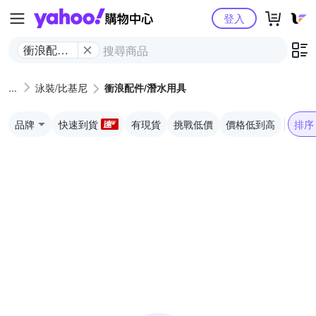
Yahoo購物中心
登入
衝浪配件/
潛水用具
泳裝/比基尼
衝浪配件/潛水用具
品牌
快速到貨
有現貨
挑戰低價
價格低到高
排序