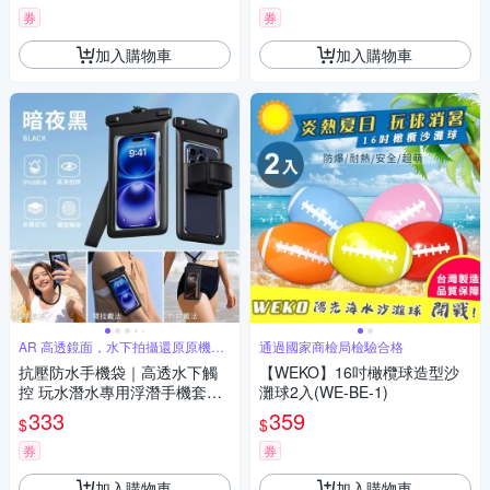
券
券
加入購物車
加入購物車
AR 高透鏡面，水下拍攝還原原機畫
通過國家商檢局檢驗合格
質
抗壓防水手機袋｜高透水下觸
【WEKO】16吋橄欖球造型沙
控 玩水潛水專用浮潛手機套
灘球2入(WE-BE-1)
（海邊旅遊防水袋、溯溪玩水
333
359
$
$
手機保護套）
券
券
加入購物車
加入購物車