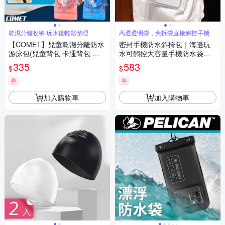
乾濕分離收納 玩水後輕鬆整理
高透透明袋，免拆袋直接觸控手機
【COMET】兒童乾濕分離防水
密封手機防水斜挎包｜海邊玩
游泳包(兒童背包 卡通背包 乾
水可觸控大容量手機防水袋
濕分離背包 游泳背包 後背包/C
（沙灘透明斜挎包、雨天手機
335
583
$
$
SB01)
收納包、出國旅遊防水袋）
券
券
加入購物車
加入購物車