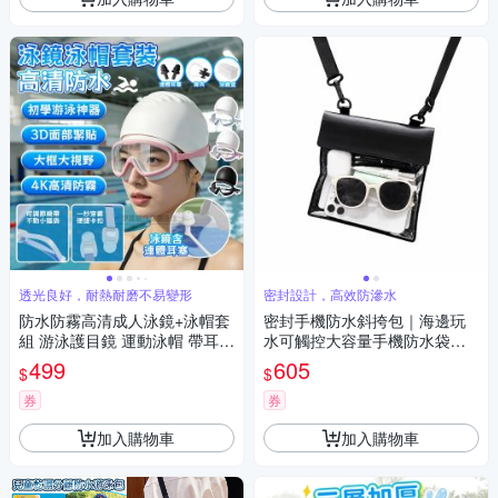
透光良好，耐熱耐磨不易變形
密封設計，高效防滲水
防水防霧高清成人泳鏡+泳帽套
密封手機防水斜挎包｜海邊玩
組 游泳護目鏡 運動泳帽 帶耳塞
水可觸控大容量手機防水袋
游泳用品 男女通用
（沙灘透明斜挎包、雨天手機
499
605
$
$
收納包、出國旅遊防水袋）
券
券
加入購物車
加入購物車