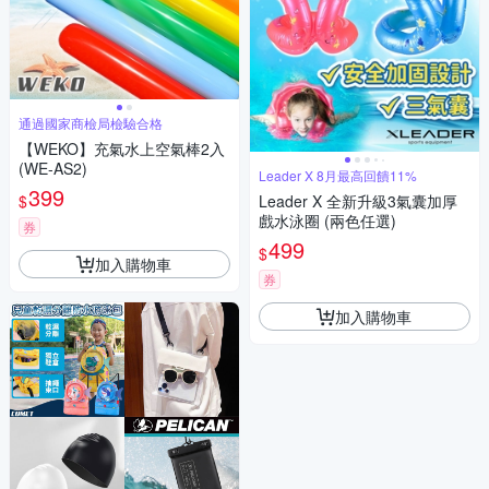
通過國家商檢局檢驗合格
【WEKO】充氣水上空氣棒2入
(WE-AS2)
Leader X 8月最高回饋11%
399
$
Leader X 全新升級3氣囊加厚
戲水泳圈 (兩色任選)
券
499
$
加入購物車
券
加入購物車