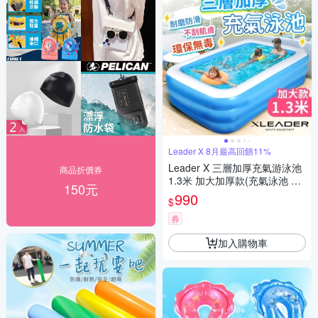
Leader X 8月最高回饋11%
Leader X 三層加厚充氣游泳池
商品折價券
1.3米 加大加厚款(充氣泳池 家
150元
庭戲水池 可摺疊戲水池 兒童充
990
$
氣水池)
券
加入購物車