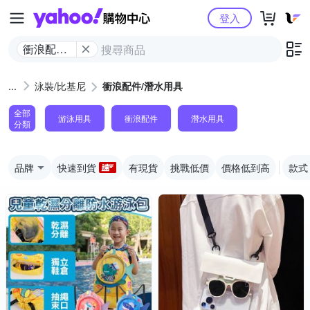
Yahoo購物中心
登入
衝浪配件/
潛水用具
泳裝/比基尼
衝浪配件/潛水用具
全部
游泳用具
衝浪配件
潛水用具
分類
品牌
快速到貨
有現貨
挑戰低價
價格低到高
款式