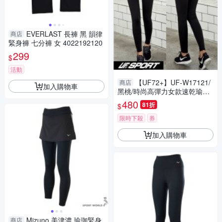
EVERLAST 長褲 黑 韻律
商店
緊身褲 七分褲 女 4022192120
299
$
活動
【UF72+】UF-W17121/
商店
加入購物車
黑桃/時尚高彈力女款速乾瑜珈
輕壓假兩件運動褲
480
81折
$
限時下殺
券
加入購物車
Mizuno 美津濃 瑜珈緊身
商店