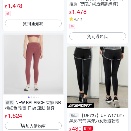
墨綠)、瑜珈服、Legging
推薦_智涼拚網透氣訓練褲(鳶
1,478
$
尾紫)、瑜珈服、Legging
1,478
$
券
4.7
(
1
)
貨到通知我
券
貨到通知我
NEW BALANCE 束褲 NB
商店
梅紅色 瑜珈 口袋 運動 緊身褲
女 WP51268WAD
1,824
【UF72+】UF-W17121/
商店
$
黑灰/時尚高彈力女款速乾瑜珈
加入購物車
輕壓假兩件運動褲
480
81折
$