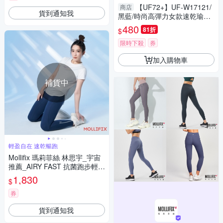
【UF72+】UF-W17121/
商店
貨到通知我
黑藍/時尚高彈力女款速乾瑜珈
輕壓假兩件運動褲
480
81折
$
限時下殺
券
加入購物車
補貨中
輕盈自在 速乾暢跑
Mollifix 瑪莉菲絲 林思宇_宇宙
推薦_AIRY FAST 抗菌跑步輕速
褲(深藍)、瑜珈服、Legging
1,830
$
券
貨到通知我