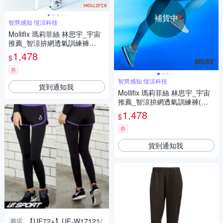
補貨中
智慧感知 恆涼科技
Mollifix 瑪莉菲絲 林思宇_宇宙
推薦_智涼拚網透氣訓練褲
(黑)、瑜珈服、Legging
1,478
$
券
智慧感知 恆涼科技
貨到通知我
Mollifix 瑪莉菲絲 林思宇_宇宙
推薦_智涼拚網透氣訓練褲(林
溪藍)、瑜珈服、Legging
1,478
$
券
貨到通知我
【UF72+】UF-W17121/
商店