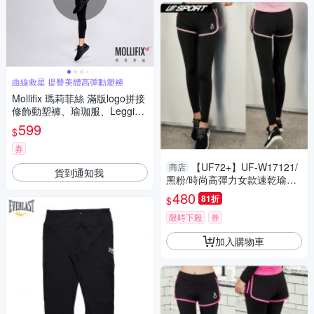
曲線救星 提臀美體高彈動塑褲
Mollifix 瑪莉菲絲 滿版logo拼接
修飾動塑褲、瑜珈服、Legging
(黑)
599
$
券
【UF72+】UF-W17121/
商店
貨到通知我
黑粉/時尚高彈力女款速乾瑜珈
輕壓假兩件運動褲
480
81折
$
限時下殺
券
加入購物車