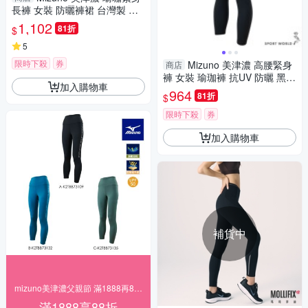
長褲 女裝 防曬褲裙 台灣製 黑
【運動世界】K2TBC73409
1,102
81折
$
5
限時下殺
券
Mizuno 美津濃 高腰緊身
商店
褲 女裝 瑜珈褲 抗UV 防曬 黑
加入購物車
【運動世界】K2TBC73309
964
81折
$
限時下殺
券
加入購物車
補貨中
mizuno美津濃父親節 滿1888再88折
滿1888享88折