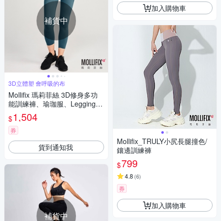
加入購物車
補貨中
3D立體塑 會呼吸的布
Mollifix 瑪莉菲絲 3D修身多功
能訓練褲、瑜珈服、Legging
(暗夜綠)
1,504
$
券
Mollifix_TRULY小尻長腿撞色/
貨到通知我
鑲邊訓練褲
799
$
4.8
(
6
)
券
加入購物車
補貨中