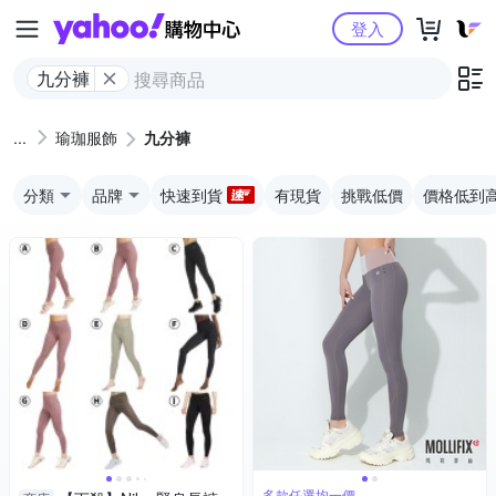
Yahoo購物中心
登入
九分褲
瑜珈服飾
九分褲
分類
品牌
快速到貨
有現貨
挑戰低價
價格低到
多款任選均一價