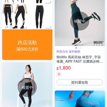
補貨中
跨店活動
滿500元8折
輕盈自在 速乾暢跑
Mollifix 瑪莉菲絲 林思宇_宇宙
推薦_AIRY FAST 抗菌跑步輕速
褲(霧松綠)、瑜珈服、Legging
1,830
$
券
貨到通知我
補貨中