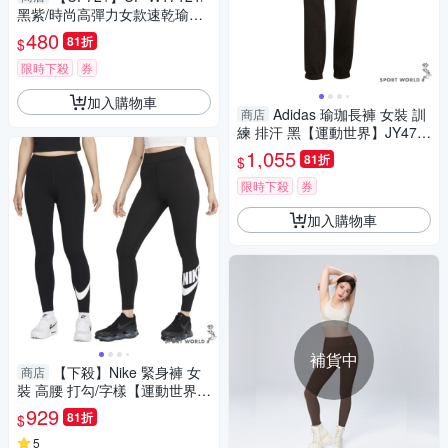
黑紫/時尚高彈力女款速乾瑜珈
輕壓假兩件運動褲
480
81折
$
限時下殺
券
加入購物車
Adidas 瑜珈長褲 女裝 訓
商店
練 排汗 黑【運動世界】JY470
0
1,055
81折
$
限時下殺
券
加入購物車
補貨中
【下殺】Nike 緊身褲 女
商店
裝 高腰 打勾/字樣【運動世界】
DV7796-010/DV7792-010
929
81折
$
5