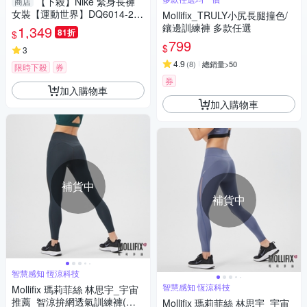
【下殺】Nike 緊身長褲
商店
女裝【運動世界】DQ6014-20
Mollifix_TRULY小尻長腿撞色/
8/DQ5898-208/010/DQ6016-2
鑲邊訓練褲 多款任選
1,349
81折
$
08/320/010/DQ5640-208/DQ5
799
$
695-237/010
3
4.9
(
8
)
總銷量>50
限時下殺
券
券
加入購物車
加入購物車
補貨中
補貨中
智慧感知 恆涼科技
智慧感知 恆涼科技
Mollifix 瑪莉菲絲 林思宇_宇宙
推薦_智涼拚網透氣訓練褲(水
Mollifix 瑪莉菲絲 林思宇_宇宙