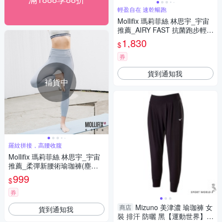
輕盈自在 速乾暢跑
Mollifix 瑪莉菲絲 林思宇_宇宙
推薦_AIRY FAST 抗菌跑步輕速
褲(黑)、瑜珈服、Legging
1,830
$
券
貨到通知我
補貨中
羅紋拼接，高腰收腹
Mollifix 瑪莉菲絲 林思宇_宇宙
推薦_柔彈新腰術瑜珈褲(塵霧
藍)瑜珈服、Legging
999
$
券
Mizuno 美津濃 瑜珈褲 女
商店
貨到通知我
裝 排汗 防曬 黑【運動世界】K