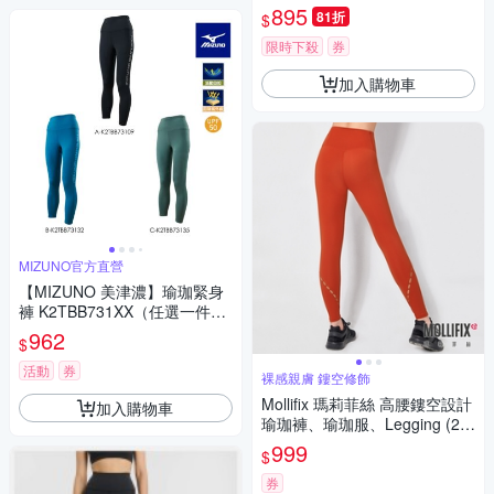
2TBC22209
895
81折
$
限時下殺
券
加入購物車
MIZUNO官方直營
【MIZUNO 美津濃】瑜珈緊身
褲 K2TBB731XX（任選一件）
(瑜珈褲)
962
$
活動
券
裸感親膚 鏤空修飾
Mollifix 瑪莉菲絲 高腰鏤空設計
加入購物車
瑜珈褲、瑜珈服、Legging (2色
任選) 暢貨出清
999
$
券