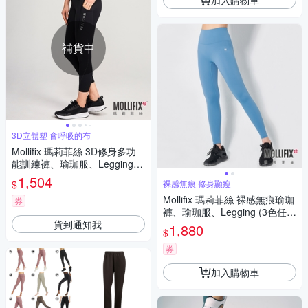
補貨中
3D立體塑 會呼吸的布
Mollifix 瑪莉菲絲 3D修身多功
能訓練褲、瑜珈服、Legging
(黑)
1,504
$
裸感無痕 修身顯瘦
Mollifix 瑪莉菲絲 裸感無痕瑜珈
券
褲、瑜珈服、Legging (3色任
貨到通知我
選) 暢貨出清
1,880
$
券
加入購物車