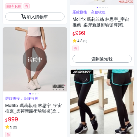
限時下殺
券
羅紋拼接，高腰收腹
加入購物車
Mollifix 瑪莉菲絲 林思宇_宇宙
推薦_柔彈新腰術瑜珈褲(晚暮
棕)瑜珈服、Legging
999
$
4.8
(
2
)
券
貨到通知我
補貨中
羅紋拼接，高腰收腹
Mollifix 瑪莉菲絲 林思宇_宇宙
推薦_柔彈新腰術瑜珈褲(柔粉)
瑜珈服、Legging
999
$
5
(
2
)
券