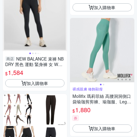
加入購物車
NEW BALANCE 束褲 NB
商店
DRY 黑色 運動 緊身褲 女 WP5
1124BK
1,584
$
加入購物車
裸感親膚 修飾顯瘦
Mollifix 瑪莉菲絲 高腰洞洞側口
袋瑜珈剪剪褲、瑜珈服、Leggi
ng (3色任選) 暢貨出清
1,880
$
券
加入購物車