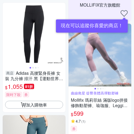
MOLLIFIX官方旗艦館
現在可以追蹤你喜愛的商店！
Adidas 高腰緊身長褲 女
商店
裝 九分褲 排汗 黑【運動世界】
JY8577
1,055
81折
$
曲線救星 提臀美體高彈動塑褲
限時下殺
券
Mollifix 瑪莉菲絲 滿版logo拼接
加入購物車
修飾動塑褲、瑜珈服、Legging
(玫瑰紫)
599
$
4.7
(
1
)
券