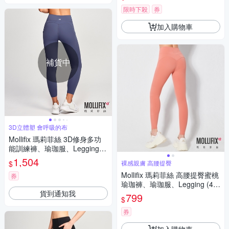
限時下殺
券
加入購物車
補貨中
3D立體塑 會呼吸的布
Mollifix 瑪莉菲絲 3D修身多功
能訓練褲、瑜珈服、Legging
(鳶尾紫)
1,504
$
裸感親膚 高腰提臀
Mollifix 瑪莉菲絲 高腰提臀蜜桃
券
瑜珈褲、瑜珈服、Legging (4色
貨到通知我
任選) 暢貨出清
799
$
券
加入購物車