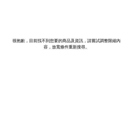
很抱歉，目前找不到您要的商品及資訊，請嘗試調整限縮內
容，放寬條件重新搜尋。