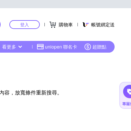
購物車
帳號綁定送
登入
看更多
uniopen 聯名卡
超贈點
內容，放寬條件重新搜尋。