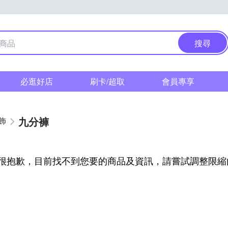
搜尋
必逛好店
刷卡/超取
會員專享
九分褲
飾
很抱歉，目前找不到您要的商品及資訊，請嘗試調整限縮