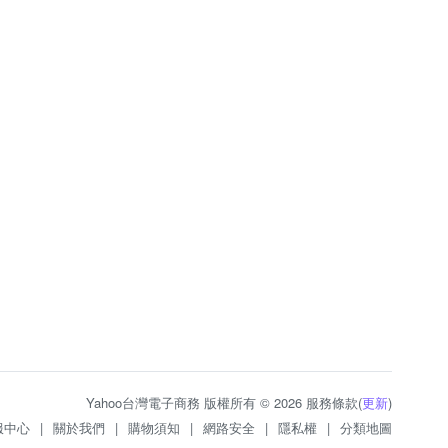
Yahoo台灣電子商務 版權所有 © 2026 服務條款(
更新
)
服中心
|
關於我們
|
購物須知
|
網路安全
|
隱私權
|
分類地圖