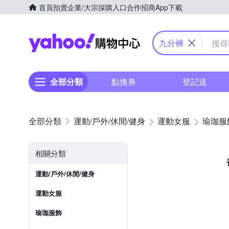
首頁
拍賣
企業/大宗採購入口
合作招商
App下載
Yahoo購物中心
九分褲
全部分類
點換券
登記送
運動/戶外/休閒/健身
運動女服
瑜珈服
相關分類
運動/戶外/休閒/健身
運動女服
瑜珈服飾