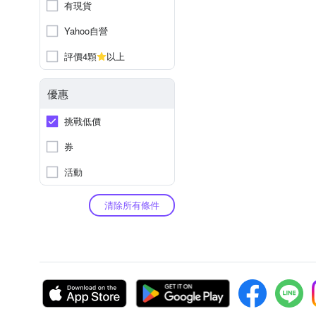
有現貨
Yahoo自營
評價4顆
以上
優惠
挑戰低價
券
活動
清除所有條件