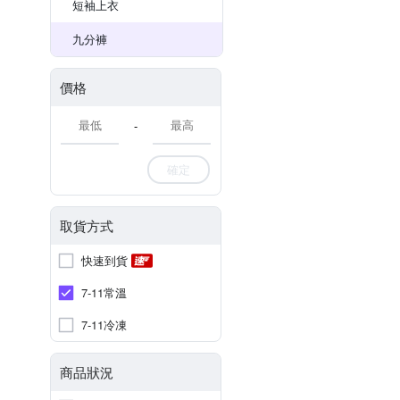
短袖上衣
九分褲
價格
-
確定
取貨方式
快速到貨
7-11常溫
7-11冷凍
商品狀況