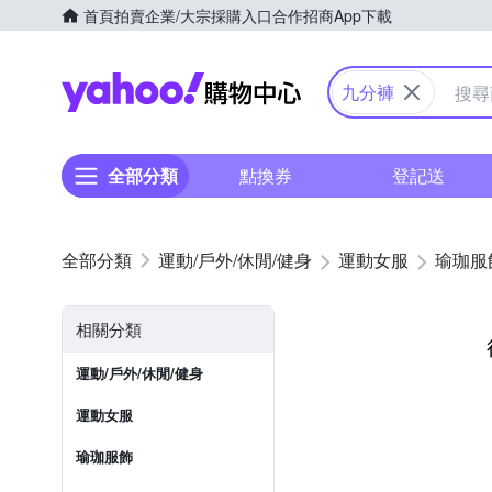
首頁
拍賣
企業/大宗採購入口
合作招商
App下載
Yahoo購物中心
九分褲
全部分類
點換券
登記送
運動/戶外/休閒/健身
運動女服
瑜珈服
相關分類
運動/戶外/休閒/健身
運動女服
瑜珈服飾