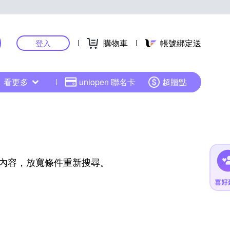
購物車
帳號綁定送
登入
看更多
uniopen 聯名卡
超贈點
內容，放寬條件重新搜尋。