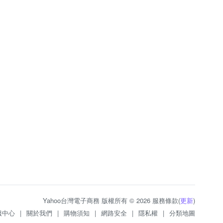
Yahoo台灣電子商務 版權所有 © 2026 服務條款(
更新
)
服中心
|
關於我們
|
購物須知
|
網路安全
|
隱私權
|
分類地圖