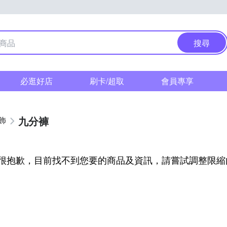
搜尋
必逛好店
刷卡/超取
會員專享
九分褲
飾
很抱歉，目前找不到您要的商品及資訊，請嘗試調整限縮