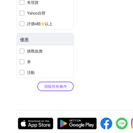
有現貨
Yahoo自營
評價4顆
以上
優惠
挑戰低價
券
活動
清除所有條件