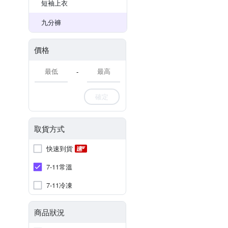
短袖上衣
九分褲
價格
-
確定
取貨方式
快速到貨
7-11常溫
7-11冷凍
商品狀況