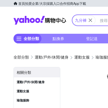
首頁
拍賣
企業/大宗採購入口
合作招商
App下載
Yahoo購物中心
九分褲
全部分類
點換券
登記送
運動/戶外/休閒/健身
運動女服
瑜珈服
相關分類
運動/戶外/休閒/健身
運動女服
瑜珈服飾