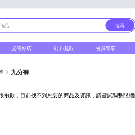
搜尋
必逛好店
刷卡/超取
會員專享
九分褲
飾
很抱歉，目前找不到您要的商品及資訊，請嘗試調整限縮