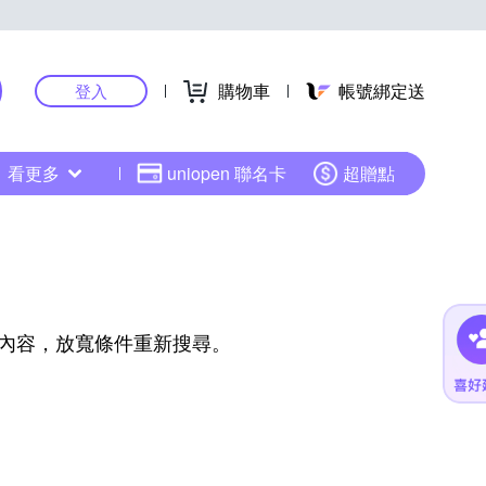
購物車
帳號綁定送
登入
看更多
uniopen 聯名卡
超贈點
內容，放寬條件重新搜尋。