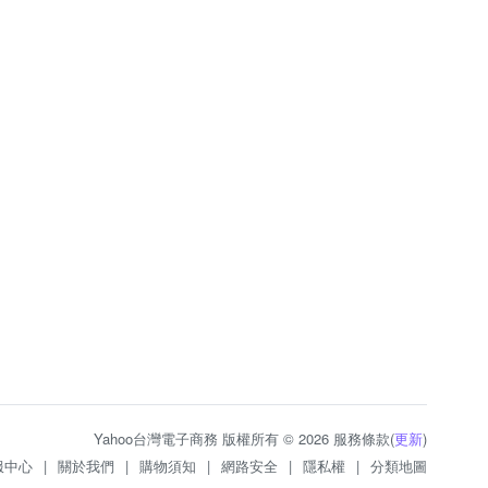
Yahoo台灣電子商務 版權所有 © 2026 服務條款(
更新
)
服中心
|
關於我們
|
購物須知
|
網路安全
|
隱私權
|
分類地圖