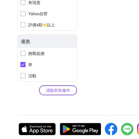
有現貨
Yahoo自營
評價4顆
以上
優惠
挑戰低價
券
活動
清除所有條件