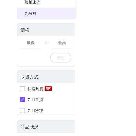
短袖上衣
九分褲
價格
-
確定
取貨方式
快速到貨
7-11常溫
7-11冷凍
商品狀況