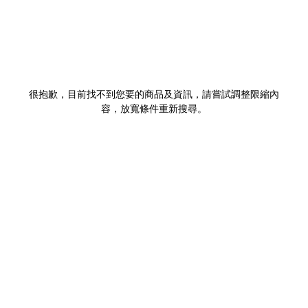
很抱歉，目前找不到您要的商品及資訊，請嘗試調整限縮內
容，放寬條件重新搜尋。