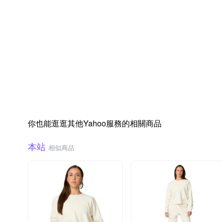
你也能逛逛其他Yahoo服務的相關商品
本站
相似商品