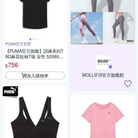
PUMA官方直營
【PUMA官方旗艦】訓練系列T
AD麻花短袖T恤 女性 5258910
1
756
$
MOLLIFIX官方旗艦館
加入購物車