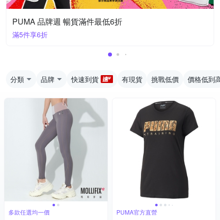
PUMA 品牌週 暢貨滿件最低6折
滿5件享6折
分類
品牌
快速到貨
有現貨
挑戰低價
價格低到
多款任選均一價
PUMA官方直營