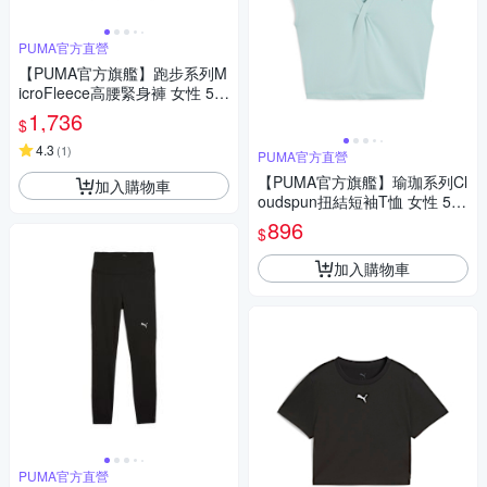
PUMA官方直營
【PUMA官方旗艦】跑步系列M
icroFleece高腰緊身褲 女性 52
576101
1,736
$
4.3
(
1
)
PUMA官方直營
【PUMA官方旗艦】瑜珈系列Cl
加入購物車
oudspun扭結短袖T恤 女性 526
69767
896
$
加入購物車
PUMA官方直營