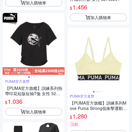
加入購物車
1,456
$
加入購物車
PUMA官方直營
【PUMA官方旗艦】訓練系列熱
帶印花短版短袖T恤 女性 5268
PUMA官方直營
6801
1,036
$
【PUMA官方旗艦】訓練系列M
ove Puma Strong低衝擊運動內
加入購物車
衣 女性 52714035
1,280
$
活動