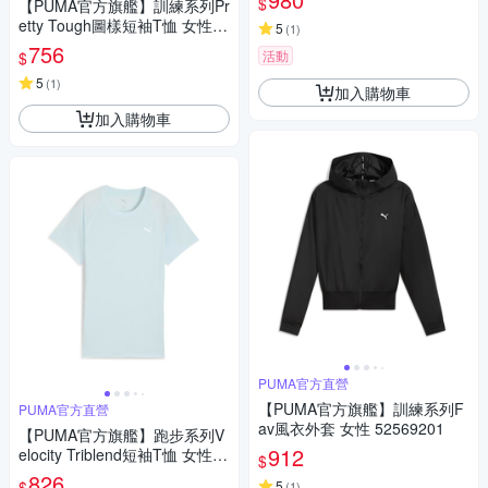
$
【PUMA官方旗艦】訓練系列Pr
etty Tough圖樣短袖T恤 女性 5
5
(
1
)
2762401
756
活動
$
5
(
1
)
加入購物車
加入購物車
PUMA官方直營
【PUMA官方旗艦】訓練系列F
PUMA官方直營
av風衣外套 女性 52569201
【PUMA官方旗艦】跑步系列V
912
elocity Triblend短袖T恤 女性 5
$
2658099
826
$
5
(
1
)