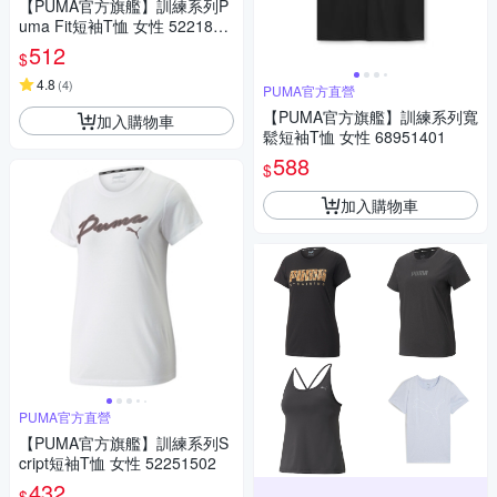
【PUMA官方旗艦】訓練系列P
uma Fit短袖T恤 女性 5221815
1
512
$
4.8
(
4
)
PUMA官方直營
【PUMA官方旗艦】訓練系列寬
加入購物車
鬆短袖T恤 女性 68951401
588
$
加入購物車
PUMA官方直營
【PUMA官方旗艦】訓練系列S
cript短袖T恤 女性 52251502
432
$