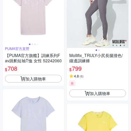
PUMA官方直營
【PUMA官方旗艦】訓練系列F
Mollifix_TRULY小尻長腿撞色/
av跳豹短袖T恤 女性 52242060
鑲邊訓練褲
708
799
$
$
4.8
(
6
)
加入購物車
券
加入購物車