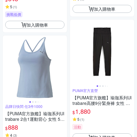
5
(
1
)
加入購物車
挑戰低價
加入購物車
PUMA官方直營
【PUMA官方旗艦】瑜珈系列Ul
trabare高腰9分緊身褲 女性 52
品牌日快閃 任3件1000
483801
1,880
$
【PUMA官方旗艦】瑜珈系列Ul
trabare 2合1運動背心 女性 52
5
(
1
)
314318
888
活動
$
4
(
3
)