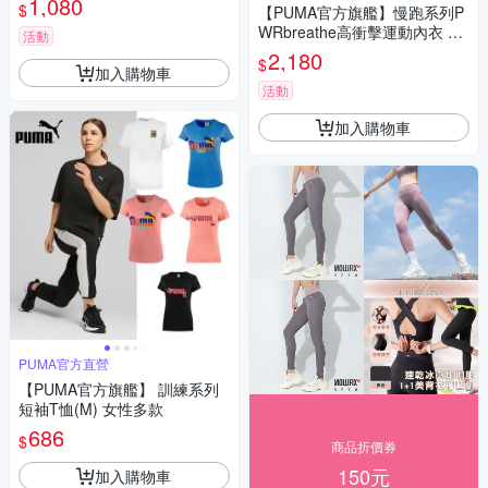
1,080
$
【PUMA官方旗艦】慢跑系列P
WRbreathe高衝擊運動內衣 女
活動
性 52507401
2,180
$
加入購物車
活動
加入購物車
PUMA官方直營
【PUMA官方旗艦】 訓練系列
短袖T恤(M) 女性多款
686
$
商品折價券
150元
加入購物車