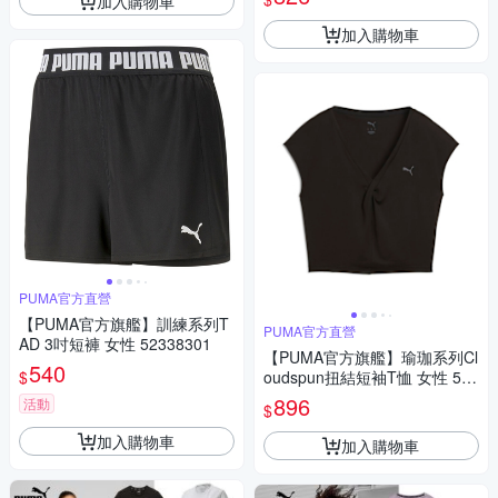
加入購物車
加入購物車
PUMA官方直營
【PUMA官方旗艦】訓練系列T
PUMA官方直營
AD 3吋短褲 女性 52338301
【PUMA官方旗艦】瑜珈系列Cl
540
$
oudspun扭結短袖T恤 女性 526
69701
896
活動
$
加入購物車
加入購物車