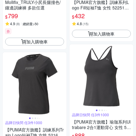
Mollifix_TRULY小尻長腿撞色/
【PUMA官方旗艦】訓練系列L
鑲邊訓練褲 多款任選
ogo Fill短袖T恤 女性 5225130
1
799
432
$
$
4.9
4.8
(
8
)
總銷量>50
(
15
)
券
加入購物車
加入購物車
品牌日快閃 任3件1000
【PUMA官方旗艦】瑜珈系列Ul
品牌日快閃 任3件1000
trabare 2合1運動背心 女性 52
【PUMA官方旗艦】訓練系列Tr
314301
888
ain Logo短袖T恤 女性 521634