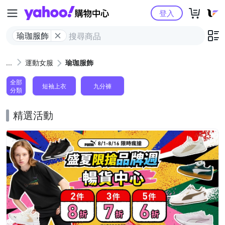
Yahoo購物中心
登入
瑜珈服飾
運動女服
瑜珈服飾
全部
短袖上衣
九分褲
分類
精選活動