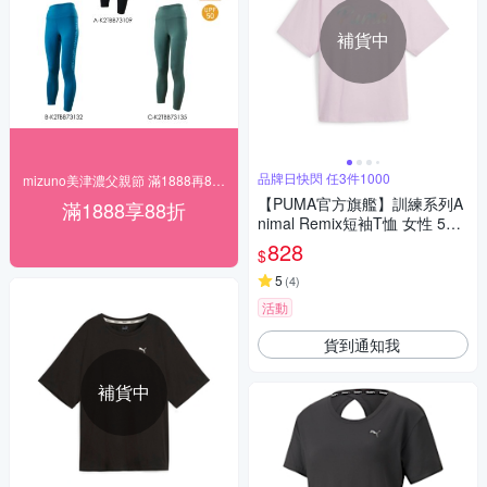
補貨中
品牌日快閃 任3件1000
mizuno美津濃父親節 滿1888再88折
【PUMA官方旗艦】訓練系列A
滿1888享88折
nimal Remix短袖T恤 女性 524
82160
828
$
5
(
4
)
活動
貨到通知我
補貨中