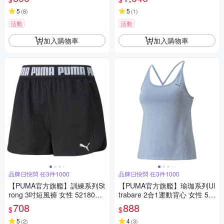
5
5
(
8
)
(
1
)
活動
活動
加入購物車
加入購物車
品牌日快閃 任3件1000
品牌日快閃 任3件1000
【PUMA官方旗艦】訓練系列St
【PUMA官方旗艦】瑜珈系列Ul
rong 3吋短風褲 女性 5218060
trabare 2合1運動背心 女性 52
1
314318
708
888
$
$
5
4
(
2
)
(
3
)