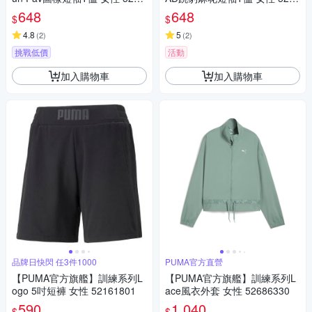
2101
9347
648
648
$
$
4.8
5
(
2
)
(
2
)
挑戰低價
活動
加入購物車
加入購物車
品牌日快閃 任3件1000
PUMA官方直營
【PUMA官方旗艦】訓練系列L
【PUMA官方旗艦】訓練系列L
ogo 5吋短褲 女性 52161801
ace風衣外套 女性 52686330
590
1,040
$
$