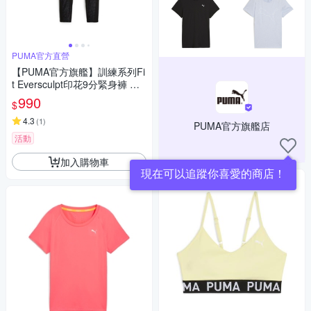
PUMA官方直營
【PUMA官方旗艦】訓練系列Fi
t Eversculpt印花9分緊身褲 女
性 52480101
990
$
4.3
(
1
)
PUMA官方旗艦店
活動
加入購物車
現在可以追蹤你喜愛的商店！