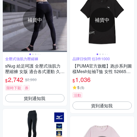
補貨中
補貨中
全壓式強肌力壓縮褲
品牌日快閃 任3件1000
sNug 給足呵護 全壓式強肌力
【PUMA官方旗艦】跑步系列圖
壓縮褲 女版 適合各式運動 久站
樣Mesh短袖T恤 女性 5266590
重訓 台灣製 C05040101 黑灰
1
2,742
1,036
$2,980
$
$
線條
5
限時下殺
券
(
5
)
活動
貨到通知我
貨到通知我