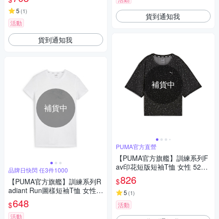
5
(
1
)
貨到通知我
活動
貨到通知我
補貨中
補貨中
PUMA官方直營
【PUMA官方旗艦】訓練系列F
av印花短版短袖T恤 女性 5232
品牌日快閃 任3件1000
1596
826
$
【PUMA官方旗艦】訓練系列R
adiant Run圖樣短袖T恤 女性 5
5
(
1
)
2512302
648
$
活動
活動