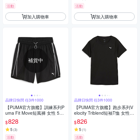
活動
活動
加入購物車
加入購物車
補貨中
品牌日快閃 任3件1000
品牌日快閃 任3件1000
【PUMA官方旗艦】訓練系列P
【PUMA官方旗艦】跑步系列V
uma Fit Move短風褲 女性 524
elocity Triblend短袖T恤 女性 5
81201
2658001
828
826
$
$
5
5
(
3
)
(
1
)
活動
活動