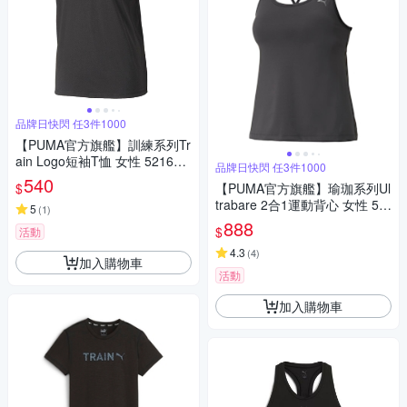
品牌日快閃 任3件1000
【PUMA官方旗艦】訓練系列Tr
ain Logo短袖T恤 女性 521634
品牌日快閃 任3件1000
01
540
$
【PUMA官方旗艦】瑜珈系列Ul
trabare 2合1運動背心 女性 52
5
(
1
)
314301
888
$
活動
4.3
(
4
)
加入購物車
活動
加入購物車