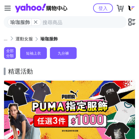
Yahoo購物中心
登入
瑜珈服飾
運動女服
瑜珈服飾
全部
短袖上衣
九分褲
分類
精選活動