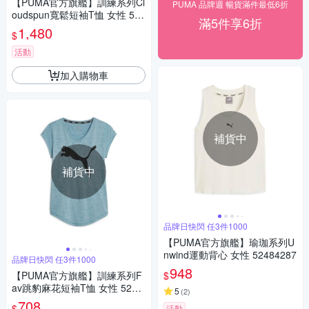
【PUMA官方旗艦】訓練系列Cl
PUMA 品牌週 暢貨滿件最低6折
oudspun寬鬆短袖T恤 女性 527
滿5件享6折
45701
1,480
$
活動
加入購物車
補貨中
補貨中
品牌日快閃 任3件1000
【PUMA官方旗艦】瑜珈系列U
nwind運動背心 女性 52484287
品牌日快閃 任3件1000
948
$
【PUMA官方旗艦】訓練系列F
av跳豹麻花短袖T恤 女性 5224
5
(
2
)
1823
708
$
活動