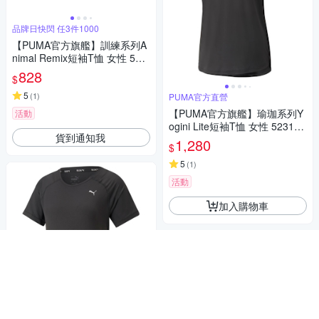
品牌日快閃 任3件1000
【PUMA官方旗艦】訓練系列A
nimal Remix短袖T恤 女性 524
82101
828
$
5
(
1
)
PUMA官方直營
【PUMA官方旗艦】瑜珈系列Y
活動
ogini Lite短袖T恤 女性 523146
貨到通知我
01
1,280
$
5
(
1
)
活動
加入購物車