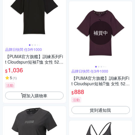
補貨中
品牌日快閃 任3件1000
【PUMA官方旗艦】訓練系列Fi
t Cloudspun短袖T恤 女性 525
77601
1,036
$
品牌日快閃 任3件1000
5
【PUMA官方旗艦】訓練系列Fi
(
1
)
t Cloudspun短袖T恤 女性 525
活動
77644
888
$
加入購物車
活動
貨到通知我