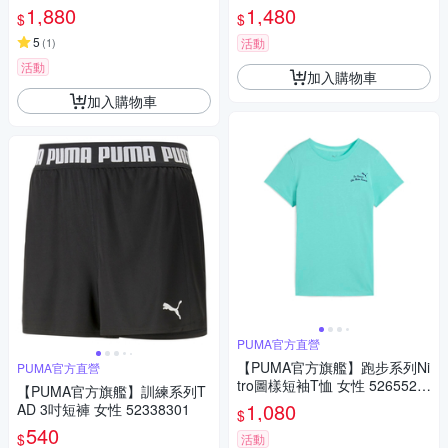
483801
52746201
1,880
1,480
$
$
5
(
1
)
活動
活動
加入購物車
加入購物車
PUMA官方直營
【PUMA官方旗艦】跑步系列Ni
PUMA官方直營
tro圖樣短袖T恤 女性 5265525
【PUMA官方旗艦】訓練系列T
9
1,080
AD 3吋短褲 女性 52338301
$
540
$
活動