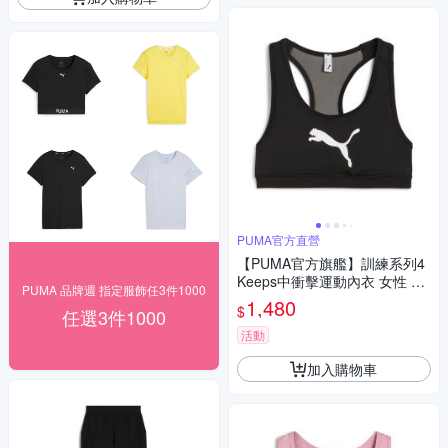
PUMA官方直營
【PUMA官方旗艦】訓練系列4
Keeps中衝擊運動內衣 女性 52
PUMA 品牌週 指定服飾任3件1000
696151
1,480
$
任選3件1000
活動
加入購物車