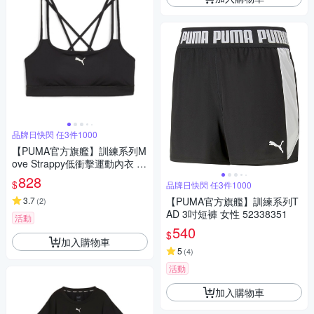
品牌日快閃 任3件1000
【PUMA官方旗艦】訓練系列M
ove Strappy低衝擊運動內衣 女
性 52622401
828
$
品牌日快閃 任3件1000
3.7
【PUMA官方旗艦】訓練系列T
(
2
)
AD 3吋短褲 女性 52338351
活動
540
$
加入購物車
5
(
4
)
活動
加入購物車