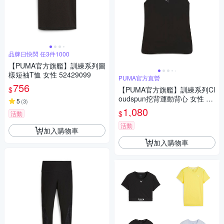
品牌日快閃 任3件1000
【PUMA官方旗艦】訓練系列圖
樣短袖T恤 女性 52429099
PUMA官方直營
756
$
【PUMA官方旗艦】訓練系列Cl
oudspun挖背運動背心 女性 52
5
(
3
)
773401
1,080
$
活動
活動
加入購物車
加入購物車