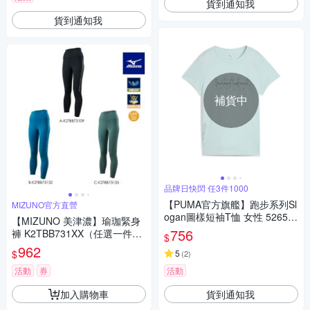
貨到通知我
貨到通知我
補貨中
品牌日快閃 任3件1000
【PUMA官方旗艦】跑步系列Sl
MIZUNO官方直營
ogan圖樣短袖T恤 女性 52655
【MIZUNO 美津濃】瑜珈緊身
550
756
褲 K2TBB731XX（任選一件）
$
(瑜珈褲)
962
$
5
(
2
)
活動
券
活動
加入購物車
貨到通知我