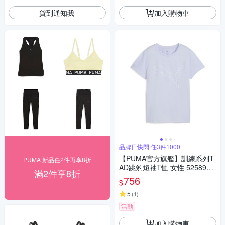
貨到通知我
加入購物車
品牌日快閃 任3件1000
【PUMA官方旗艦】訓練系列T
PUMA 新品任2件再享8折
AD跳豹短袖T恤 女性 5258924
滿2件享8折
7
756
$
5
(
1
)
活動
加入購物車