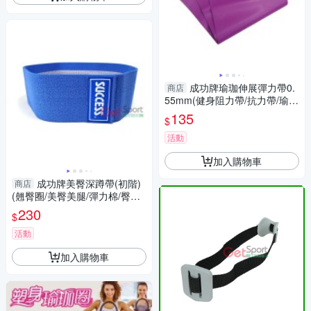
成功牌瑜珈伸展彈力帶0.
商店
55mm(健身阻力帶/抗力帶/瑜伽
皮/瑜珈伸展帶/皮拉提斯/GetSp
135
$
ort)
活動
加入購物車
成功牌美臀深蹲帶(初階)
商店
(翹臀圈/美臀美腿/彈力棉/臀推
圈帶/抗力圈/環狀阻力帶/彈力
230
$
帶/GetSport)
活動
加入購物車