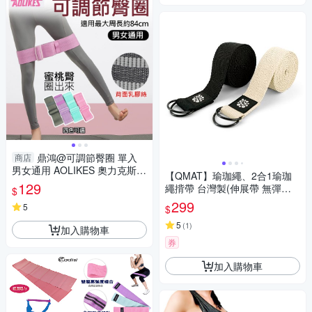
鼎鴻@可調節臀圈 單入
商店
男女通用 AOLIKES 奧力克斯
【QMAT】瑜珈繩、2合1瑜珈
瑜珈健身運動 重訓 瑜伽 深蹲
129
繩揹帶 台灣製(伸展帶 無彈性
$
提臀翹臀 虐臀圈
棉質繩)
299
5
$
5
(
1
)
加入購物車
券
加入購物車