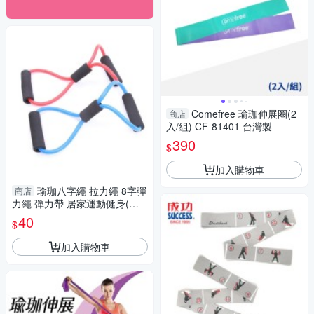
Comefree 瑜珈伸展圈(2
商店
入/組) CF-81401 台灣製
390
$
加入購物車
瑜珈八字繩 拉力繩 8字彈
商店
力繩 彈力帶 居家運動健身(單
入)
40
$
加入購物車