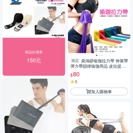
商品折價券
150元
鼎鴻@瑜珈拉力帶 伸展帶
商店
彈力帶韻律瑜珈用品 皮拉提斯
帶抗力阻力拉筋帶 瑜伽拉力帶
80
$
5
加入購物車