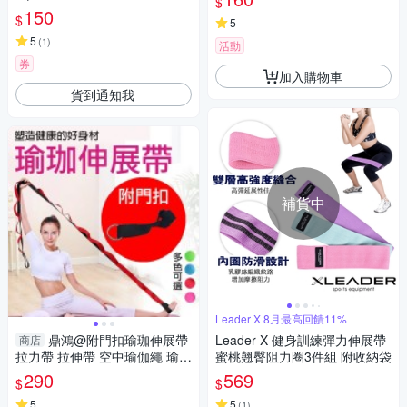
$
t)
150
$
5
5
(
1
)
活動
券
加入購物車
貨到通知我
補貨中
Leader X 8月最高回饋11%
鼎鴻@附門扣瑜珈伸展帶
Leader X 健身訓練彈力伸展帶
商店
拉力帶 拉伸帶 空中瑜伽繩 瑜伽
蜜桃翹臀阻力圈3件組 附收納袋
輔助帶 拉筋瑜伽 一字馬 劈叉訓
290
569
$
$
練帶
5
5
(
1
)