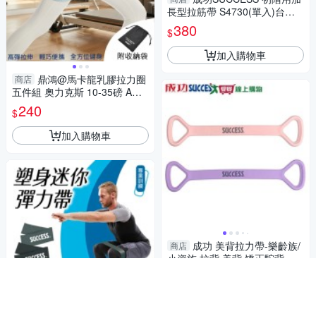
長型拉筋帶 S4730(單入)台灣
製
380
$
加入購物車
鼎鴻@馬卡龍乳膠拉力圈
商店
五件組 奧力克斯 10-35磅 AOLI
KES 男女通用 附收納袋 阻力帶
240
$
加入購物車
成功 美背拉力帶-樂齡族/
商店
小資族 拉背 美背 矯正駝背 雕
塑曲線【愛買】
237
$249
$
限時下殺