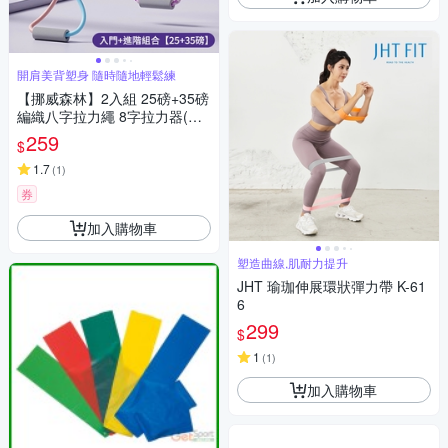
開肩美背塑身 隨時隨地輕鬆練
【挪威森林】2入組 25磅+35磅
編織八字拉力繩 8字拉力器(開
肩美背 8字拉力帶 皮拉提斯健
259
$
身器)
1.7
(
1
)
券
加入購物車
塑造曲線,肌耐力提升
JHT 瑜珈伸展環狀彈力帶 K-61
6
299
$
1
(
1
)
加入購物車