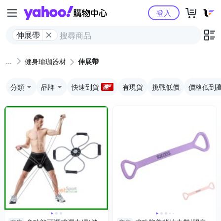
Yahoo購物中心
登入
伸展帶
健身瑜珈器材
伸展帶
分類
品牌
快速到貨
有現貨
挑戰低價
價格低到