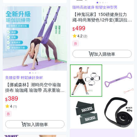
隨時高效健身 蛻變女神型男
【神鬼玩家】150磅健身拉力
繩-時尚漸變色12件套(重訓拉力
帶 彈力帶 拉力器 彈力繩 阻力
499
$
帶)
4.2
(
2
)
券
加入購物車
美腰提臀 輕鬆練好身材
【挪威森林】潮時尚空中瑜珈
掛布 瑜珈繩 瑜珈帶 高承重瑜珈
輔助吊帶-素色(瑜珈吊床 彈力
389
$
瑜珈布 拉力繩)
4
(
1
)
券
加入購物車