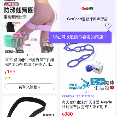
GetSport運動休閒專營店
現在可以追蹤你喜愛的商店！
鼎鴻@防滑翹臀圈三件組
商店
深蹲阻力帶 瑜珈拉伸帶 Aolikes
翹臀圈 奧力克斯 瑜伽拉力帶 翹
199
$
臀圈
4
加入購物車
雕塑曲線 打造緊實身材
海夫健康生活館 天使愛 Angela
id 瑜珈普拉提 彈力帶 6孔_FIT
ELASTIC BAND
880
$