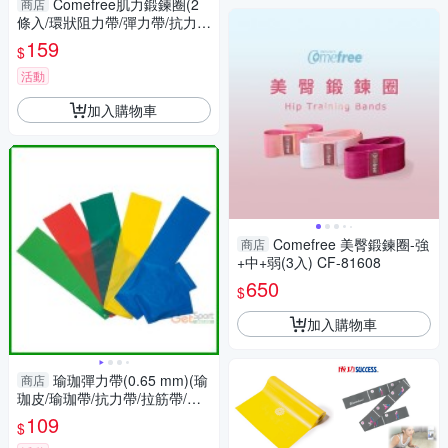
Comefree肌力鍛鍊圈(2
商店
條入/環狀阻力帶/彈力帶/抗力
圈/乳膠拉力環/橡膠瑜珈圈/伸展
159
$
帶/GetSport)
活動
加入購物車
Comefree 美臀鍛鍊圈-強
商店
+中+弱(3入) CF-81608
650
$
加入購物車
瑜珈彈力帶(0.65 mm)(瑜
商店
珈皮/瑜珈帶/抗力帶/拉筋帶/皮
拉提斯帶/伸展帶/GetSport)
109
$