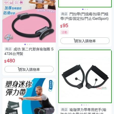
門扣帶(門擋繩/扣環/門檔
商店
帶/戶擋/固定扣/門止/GetSport)
95
$
活動
加入購物車
成功 第二代塑身瑜珈圈 S
商店
4726台灣製
480
$
加入購物車
瑜珈彈力帶專用把手(瑜
商店