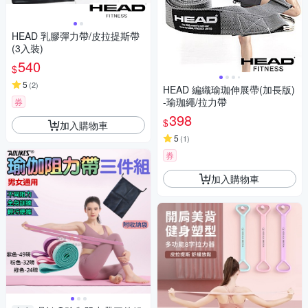
HEAD 乳膠彈力帶/皮拉提斯帶
(3入裝)
540
$
5
(
2
)
HEAD 編織瑜珈伸展帶(加長版)
-瑜珈繩/拉力帶
券
398
$
加入購物車
5
(
1
)
券
加入購物車