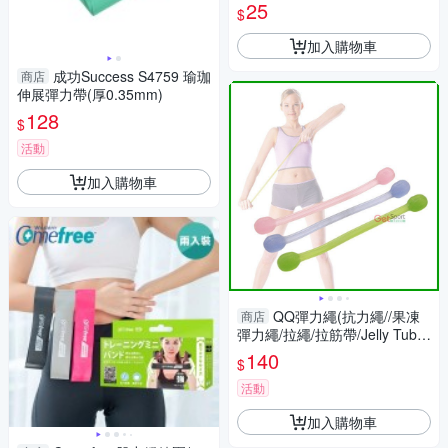
拉力繩 瑜珈帶
25
$
加入購物車
成功Success S4759 瑜珈
商店
伸展彈力帶(厚0.35mm)
128
$
活動
加入購物車
QQ彈力繩(抗力繩//果凍
商店
彈力繩/拉繩/拉筋帶/Jelly Tube/
QQ果凍彈力繩/GetSport)
140
$
活動
加入購物車