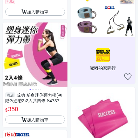
活動
加入購物車
嘟嘟的家商行
成功 塑身迷你彈力帶(初
商店
階2/進階2)2入共四條 S4737
350
$
加入購物車