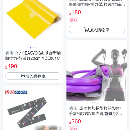
果凍彈力繩/抗力帶/拉繩/拉筋
帶/瑜珈帶/伸展繩/拉力帶/阻力
180
$
帶/GetSport)
活動
加入購物車
[177]EASYOGA 基礎型瑜
商店
珈拉力帶(黃)120cm YDE001C
490
$
加入購物車
成功牌加長型拉筋帶(把
商店
手款/彈力管/阻力繩/舒展/拉力
繩/彈力繩/彈力帶)
260
$
活動