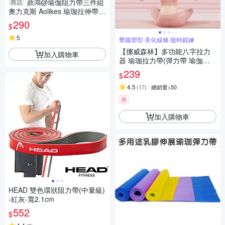
鼎鴻@瑜伽阻力帶三件組
商店
奧力克斯 Aolikes 瑜珈拉伸帶
阻力 拉力帶 健身運動 重量訓練
290
$
肌力
5
臀腿塑型 美化線條 隨時鍛練
【挪威森林】多功能八字拉力
加入購物車
器 瑜珈拉力帶(彈力帶 瑜伽繩
開肩美背 擴胸運動 皮拉提斯健
239
$
身器)
4.5
(
17
)
總銷量>50
券
加入購物車
HEAD 雙色環狀阻力帶(中量級)
-紅灰-寬2.1cm
552
$