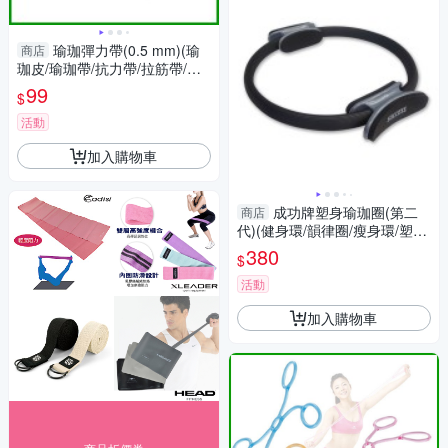
瑜珈彈力帶(0.5 mm)(瑜
商店
珈皮/瑜珈帶/抗力帶/拉筋帶/皮
拉提斯帶/伸展帶/GetSport)
99
$
活動
加入購物車
成功牌塑身瑜珈圈(第二
商店
代)(健身環/韻律圈/瘦身環/塑身
環/窈窕圈/凱格爾訓練/GetSpor
380
$
t)
活動
加入購物車