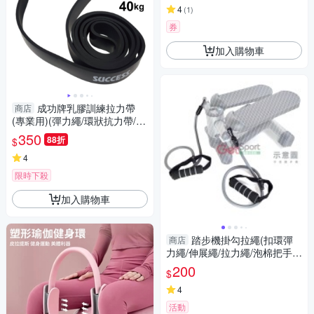
4
(
1
)
券
加入購物車
成功牌乳膠訓練拉力帶
商店
(專業用)(彈力繩/環狀抗力帶/阻
力帶/彈力圈)
350
88折
$
4
限時下殺
加入購物車
踏步機掛勾拉繩(扣環彈
商店
力繩/伸展繩/拉力繩/泡棉把手/
GetSport)
200
$
4
活動