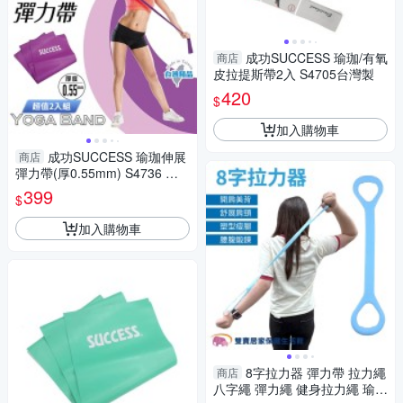
成功SUCCESS 瑜珈/有氧
商店
皮拉提斯帶2入 S4705台灣製
420
$
加入購物車
成功SUCCESS 瑜珈伸展
商店
彈力帶(厚0.55mm) S4736 台
灣製 超值2入組
399
$
加入購物車
8字拉力器 彈力帶 拉力繩
商店
八字繩 彈力繩 健身拉力繩 瑜伽