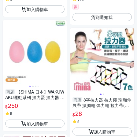
券
加入購物車
貨到通知我
【SHIMA 日本】WAKUW
商店
AKU運動系列 握力蛋 握力器 瑜
8字拉力器 拉力繩 瑜珈伸
商店
珈 復健 保健 握力器 拉力帶 老
250
展帶 擴胸繩 彈力繩 拉力帶(min
$
人 銀髮族
a百貨)【TT0011】
28
5
$
5
加入購物車
加入購物車