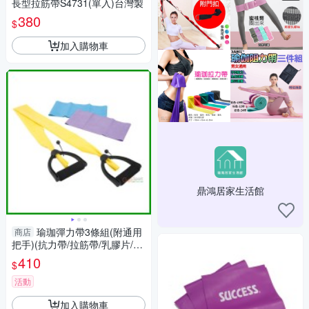
長型拉筋帶S4731(單入)台灣製
380
$
加入購物車
鼎鴻居家生活館
瑜珈彈力帶3條組(附通用
商店
把手)(抗力帶/拉筋帶/乳膠片/皮
拉提斯帶/伸展彈力繩/GetSpor
410
$
t)
活動
加入購物車