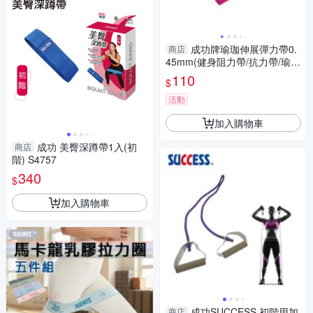
成功牌瑜珈伸展彈力帶0.
商店
45mm(健身阻力帶/抗力帶/瑜伽
皮/瑜珈帶/皮拉提斯帶/GetSpor
110
$
t)
活動
加入購物車
成功 美臀深蹲帶1入(初
商店
階) S4757
340
$
加入購物車
成功SUCCESS 初階用加
商店