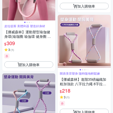
加入購物車
皮拉提斯 美體利器 塑造好身材
【挪威森林】運動塑型瑜伽健
身環(瑜珈圈 瑜伽環 健身圈 皮
拉提斯健身器)
309
$
3
(
1
)
券
加入購物車
開肩美背塑身 隨時隨地輕鬆練
【挪威森林】進階35磅編織加
粗加強款 八字拉力繩 8字拉力
器(開肩美背 8字拉力帶 皮拉提
218
$
斯健身器)
3
(
1
)
券
加入購物車