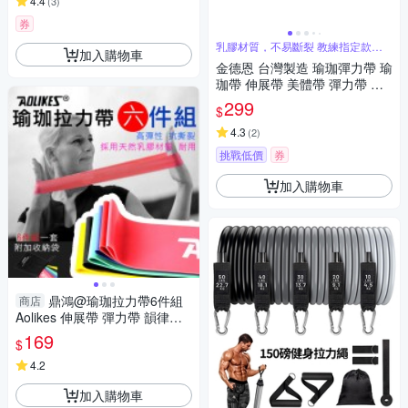
4.4
(
3
)
券
乳膠材質，不易斷裂 教練指定款訓
加入購物車
練配件
金德恩 台灣製造 瑜珈彈力帶 瑜
珈帶 伸展帶 美體帶 彈力帶 瑜
珈彈力帶 瑜珈阻力帶 皮拉提斯
299
$
阻力帶
4.3
(
2
)
挑戰低價
券
加入購物車
鼎鴻@瑜珈拉力帶6件組
商店
Aolikes 伸展帶 彈力帶 韻律瑜
珈用品 拉筋帶 奧力克斯 彈力繩
169
$
瑜伽拉力帶
4.2
加入購物車