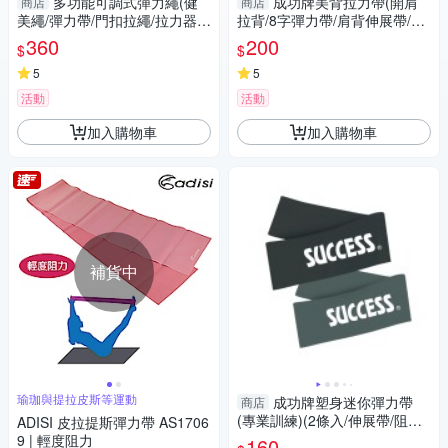
多功能可調式彈力繩(健
成功牌美背拉力帶(開肩
商店
商店
美繩/彈力帶/門扣拉繩/拉力器/
拉背/8字彈力帶/肩背伸展帶/姿
瑜珈彈力繩/阻力帶/GetSport)
勢體態/聳肩駝背/SUCCESS)
360
200
$
$
5
5
活動
活動
加入購物車
加入購物車
補貨中
瑜珈與提拉皮斯等運動
成功牌塑身迷你彈力帶
商店
(專業訓練)(2條入/伸展帶/阻力
ADISI 皮拉提斯彈力帶 AS1706
帶/抗力圈/乳膠拉力環/GetSpor
9 | 輕度阻力
160