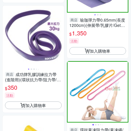
瑜珈彈力帶0.65mm(長度
商店
1200cm)(伸展帶/乳膠片/GetSp
ort)
1,350
$
活動
加入購物車
成功牌乳膠訓練拉力帶
商店
(進階用)(環狀抗力帶/阻力帶/彈
力繩/彈力圈)
350
$
活動
加入購物車
環狀果凍阻力帶(果凍繩/
商店