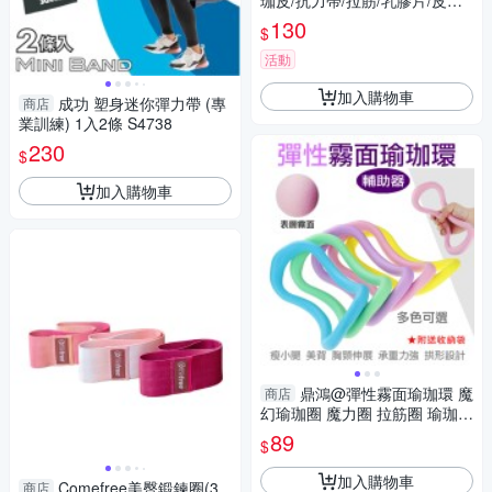
珈皮/抗力帶/拉筋/乳膠片/皮拉
提斯帶/伸展彈力繩/握把/GetSp
130
$
ort)
活動
加入購物車
成功 塑身迷你彈力帶 (專
商店
業訓練) 1入2條 S4738
230
$
加入購物車
鼎鴻@彈性霧面瑜珈環 魔
商店
幻瑜珈圈 魔力圈 拉筋圈 瑜珈健
身 普拉提圈 拉筋環 瑜珈伸展曲
89
$
線圈
加入購物車
Comefree美臀鍛鍊圈(3
商店