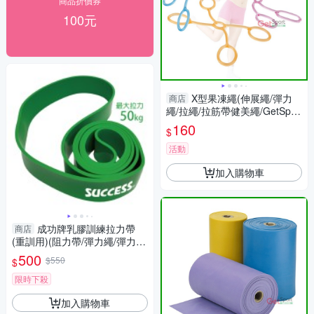
商品折價券
100元
X型果凍繩(伸展繩/彈力
商店
繩/拉繩/拉筋帶健美繩/GetSpor
t)
160
$
活動
加入購物車
成功牌乳膠訓練拉力帶
商店
(重訓用)(阻力帶/彈力繩/彈力
圈/環狀抗力帶)
500
$550
$
限時下殺
加入購物車