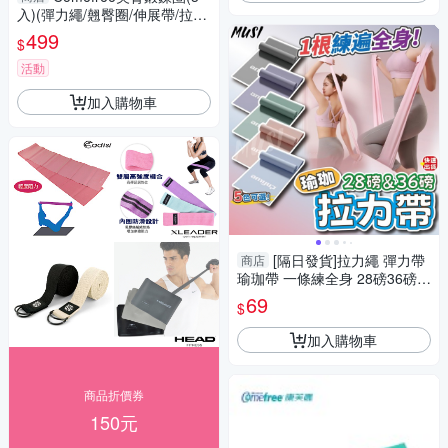
入)(彈力繩/翹臀圈/伸展帶/拉力
帶/阻力訓練/GetSport)
499
$
活動
加入購物車
[隔日發貨]拉力繩 彈力帶
商店
瑜珈帶 一條練全身 28磅36磅
健身彈力帶 阻力帶 拉力帶 美背
69
$
居家健身
加入購物車
商品折價券
150元