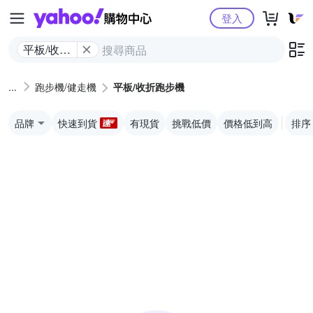
Yahoo購物中心
登入
平板/收折
跑步機
跑步機/健走機
平板/收折跑步機
品牌
快速到貨
有現貨
挑戰低價
價格低到高
排序