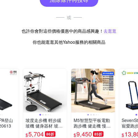
或
也許你會對這些價格優惠中的商品感興趣！
去逛逛
你也能逛逛其他Yahoo服務的相關商品
APA登山
坡度走步機 輕步緩
M5智慧型平板電動
SevenS
0613
坡機 健身器材 坡坡
跑步機 健走機 慢跑
寵愛跑步機
機 健走機 跑步機 慢
機
(健走機
5,704
9,450
13,8
86折
85折
$
$
$
走機 超慢跑
機/樂齡