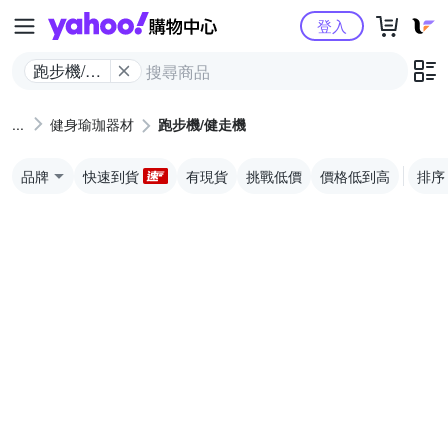
Yahoo購物中心
登入
跑步機/健
走機
健身瑜珈器材
跑步機/健走機
品牌
快速到貨
有現貨
挑戰低價
價格低到高
排序