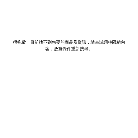
很抱歉，目前找不到您要的商品及資訊，請嘗試調整限縮內
容，放寬條件重新搜尋。