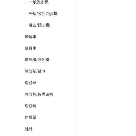
一般跑步機
平板/收折跑步機
健走/踏步機
飛輪車
健身車
橢圓機/划船機
瑜珈墊/鋪巾
瑜珈球
瑜珈柱/按摩滾輪
瑜珈磚
伸展帶
跳繩