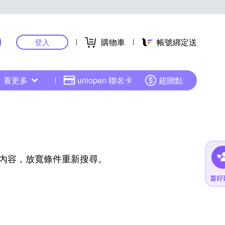
購物車
帳號綁定送
登入
看更多
uniopen 聯名卡
超贈點
內容，放寬條件重新搜尋。