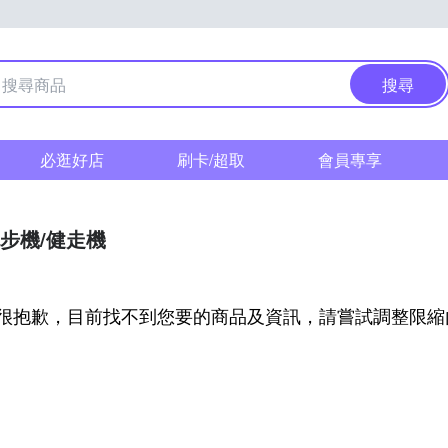
搜尋
必逛好店
刷卡/超取
會員專享
步機/健走機
很抱歉，目前找不到您要的商品及資訊，請嘗試調整限縮