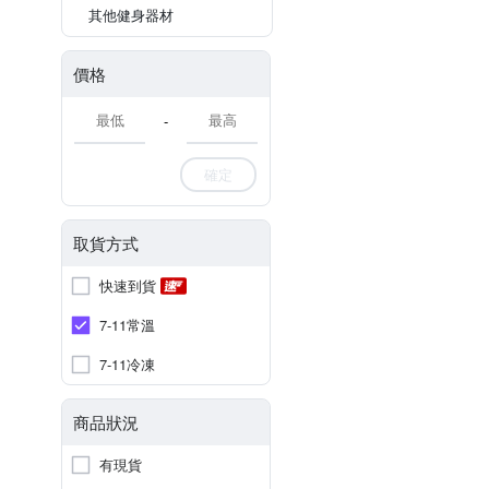
其他健身器材
價格
-
確定
取貨方式
快速到貨
7-11常溫
7-11冷凍
商品狀況
有現貨