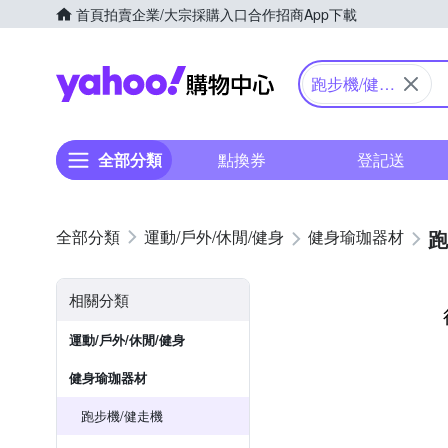
首頁
拍賣
企業/大宗採購入口
合作招商
App下載
Yahoo購物中心
跑步機/健走
機
全部分類
點換券
登記送
跑
運動/戶外/休閒/健身
健身瑜珈器材
相關分類
運動/戶外/休閒/健身
健身瑜珈器材
跑步機/健走機