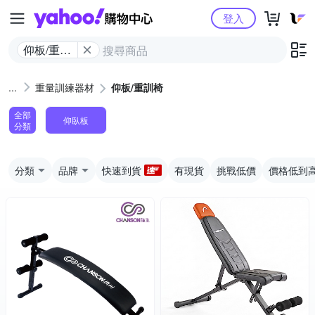
Yahoo購物中心
登入
仰板/重訓
椅
重量訓練器材
仰板/重訓椅
全部
仰臥板
分類
分類
品牌
快速到貨
有現貨
挑戰低價
價格低到