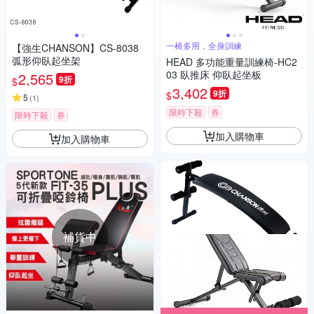
一椅多用，全身訓練
【強生CHANSON】CS-8038
弧形仰臥起坐架
HEAD 多功能重量訓練椅-HC2
03 臥推床 仰臥起坐板
2,565
9折
$
3,402
9折
$
5
(
1
)
限時下殺
券
限時下殺
券
加入購物車
加入購物車
補貨中