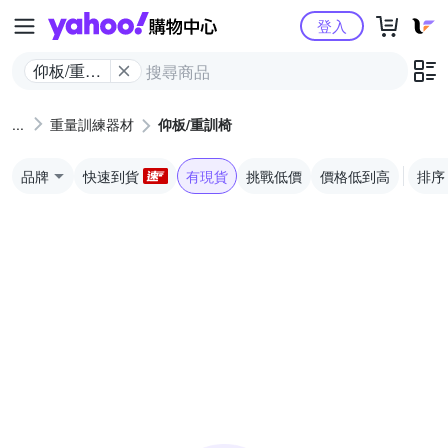
Yahoo購物中心
登入
仰板/重訓
椅
重量訓練器材
仰板/重訓椅
品牌
快速到貨
有現貨
挑戰低價
價格低到高
排序