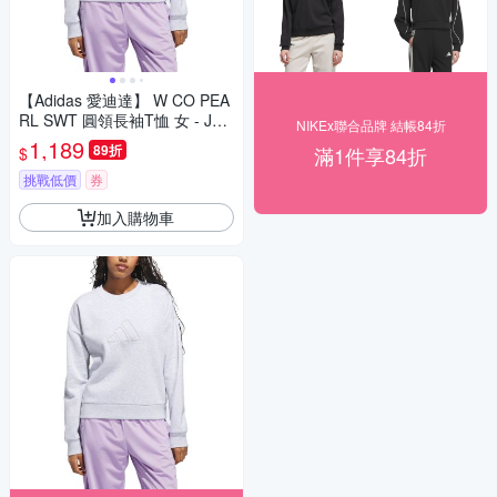
【Adidas 愛迪達】 W CO PEA
RL SWT 圓領長袖T恤 女 - JM4
NIKEx聯合品牌 結帳84折
208
1,189
89折
滿1件享84折
$
挑戰低價
券
加入購物車