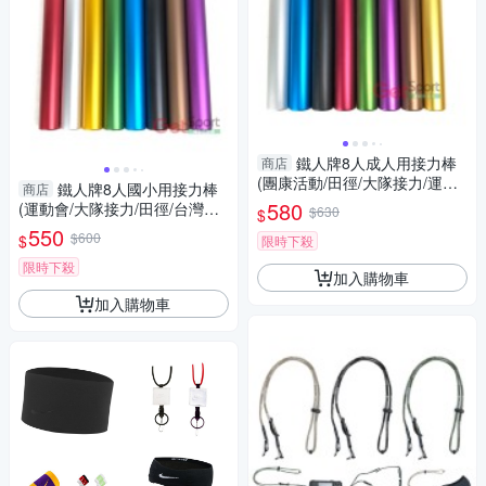
鐵人牌8人成人用接力棒
商店
(團康活動/田徑/大隊接力/運動
鐵人牌8人國小用接力棒
商店
會/台灣製/GetSport)
580
(運動會/大隊接力/田徑/台灣製/
$630
$
GetSport)
550
$600
$
限時下殺
限時下殺
加入購物車
加入購物車