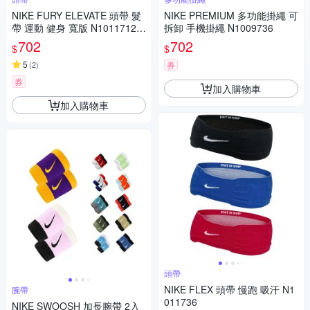
NIKE FURY ELEVATE 頭帶 髮
NIKE PREMIUM 多功能掛繩 可
帶 運動 健身 寬版 N1011712 2
拆卸 手機掛繩 N1009736
5SS 【樂買網】
702
702
$
$
5
(
2
)
券
券
加入購物車
加入購物車
頭帶
NIKE FLEX 頭帶 慢跑 吸汗 N1
腕帶
011736
NIKE SWOOSH 加長腕帶 2入