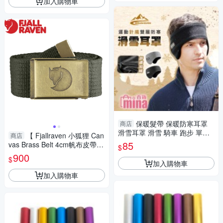
加入購物車
保暖髮帶 保暖防寒耳罩
商店
滑雪耳罩 滑雪 騎車 跑步 單車
【 Fjallraven 小狐狸 Can
商店
登山 露營 (mina百貨)【V068】
85
vas Brass Belt 4cm帆布皮帶
$
《高山灰》】F77297/織布皮
900
$
帶/帆布腰帶
加入購物車
加入購物車