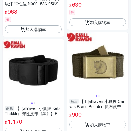
630
吸汗 彈性佳 N0001586 25SS
$
968
$
券
券
加入購物車
加入購物車
【 Fjallraven 小狐狸 Can
商店
vas Brass Belt 4cm帆布皮帶
【Fjallraven 小狐狸 Keb
商店
《深橄欖》】F77297/織布皮
900
Trekking 彈性皮帶《黑》】F7
$
帶/帆布腰帶
7316/腰帶/腰帶環/釦帶/運動腰
1,170
$
帶
加入購物車