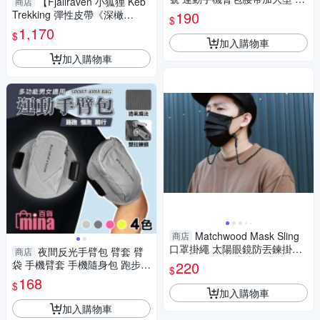
【Fjallraven 小狐狸 Keb
商店
步自行車3C鑰匙零錢收納包多
Trekking 彈性皮帶《深橄
190
$
功能
欖》】F77316/腰帶/腰帶環/釦
1,170
$
帶/運動腰帶
加入購物車
加入購物車
Matchwood Mask Sling
商店
口罩掛繩 太陽眼鏡防丟鍊掛頸
夜間反光手臂包 臂套 臂
商店
繩-4色
袋 手機臂套 手機隨身包 跑步
220
$
(mina百貨)【B00094】
168
$
加入購物車
加入購物車