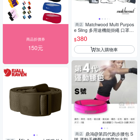
Matchwood Multi Purpos
商店
e Sling 多用途機能掛繩 口罩掛
繩-3色
380
$
商品折價券
150元
加入購物車
鼎鴻@第四代跑步腰包 S
商店
號 運動手機臀包腰帶加大型 跑