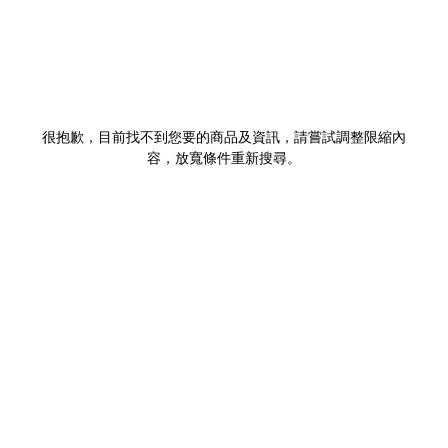
很抱歉，目前找不到您要的商品及資訊，請嘗試調整限縮內
容，放寬條件重新搜尋。