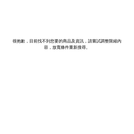
很抱歉，目前找不到您要的商品及資訊，請嘗試調整限縮內
容，放寬條件重新搜尋。