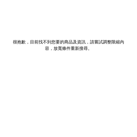
很抱歉，目前找不到您要的商品及資訊，請嘗試調整限縮內
容，放寬條件重新搜尋。