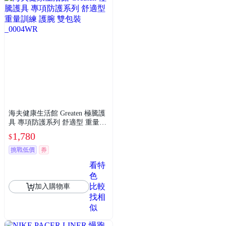
海夫健康生活館 Greaten 極騰護
具 專項防護系列 舒適型 重量訓
練 護腕 雙包裝_0004WR
1,780
$
挑戰低價
券
看特
色
比較
加入購物車
找相
似