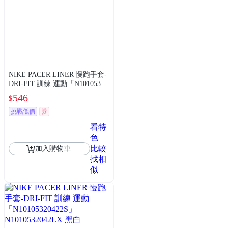
NIKE PACER LINER 慢跑手套-
DRI-FIT 訓練 運動「N10105320
422S」 N1010532042SM 黑白
546
$
挑戰低價
券
看特
色
比較
加入購物車
找相
似