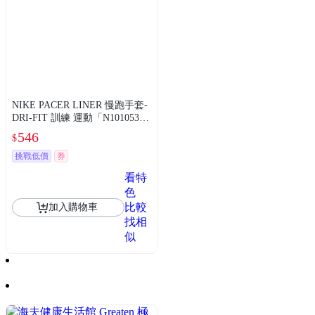
NIKE PACER LINER 慢跑手套-
DRI-FIT 訓練 運動「N10105320
422S」 N1010532042LX 黑白
546
$
挑戰低價
券
看特
色
比較
加入購物車
找相
似