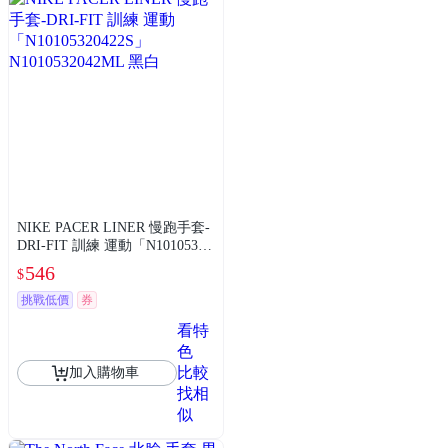
NIKE PACER LINER 慢跑手套-
DRI-FIT 訓練 運動「N10105320
422S」 N1010532042ML 黑白
546
$
挑戰低價
券
看特
色
比較
加入購物車
找相
似