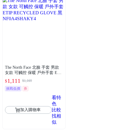
The North Face 北臉 手套 男款
女款 可觸控 保暖 戶外手套 ETI
P RECYCLED GLOVE 黑 NF0A
1,111
$1,169
$
4SHAKY4
挑戰低價
券
看特
色
比較
加入購物車
找相
似