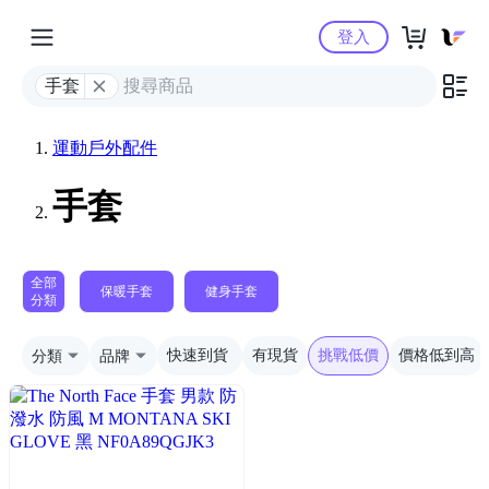
Yahoo購物中心
登入
手套
運動戶外配件
手套
全部
保暖手套
健身手套
分類
分類
品牌
快速到貨
有現貨
挑戰低價
價格低到高