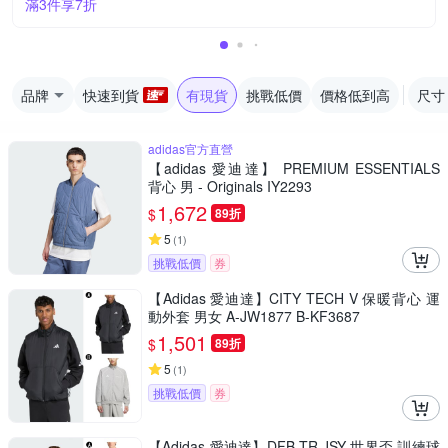
滿3件享7折
品牌
快速到貨
有現貨
挑戰低價
價格低到高
尺寸
adidas官方直營
【adidas 愛迪達】 PREMIUM ESSENTIALS
背心 男 - Originals IY2293
1,672
$
89折
5
(
1
)
挑戰低價
券
【Adidas 愛迪達】CITY TECH V 保暖背心 運
動外套 男女 A-JW1877 B-KF3687
1,501
$
89折
5
(
1
)
挑戰低價
券
【Adidas 愛迪達】DFB TR JSY 世界盃 訓練球