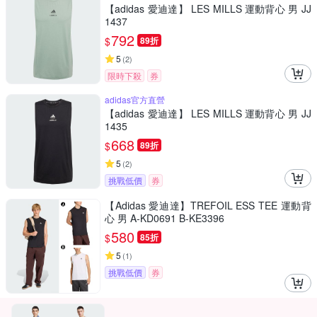
【adidas 愛迪達】 LES MILLS 運動背心 男 JJ
1437
792
$
89折
5
(
2
)
限時下殺
券
adidas官方直營
【adidas 愛迪達】 LES MILLS 運動背心 男 JJ
1435
668
$
89折
5
(
2
)
挑戰低價
券
【Adidas 愛迪達】TREFOIL ESS TEE 運動背
心 男 A-KD0691 B-KE3396
580
$
85折
5
(
1
)
挑戰低價
券