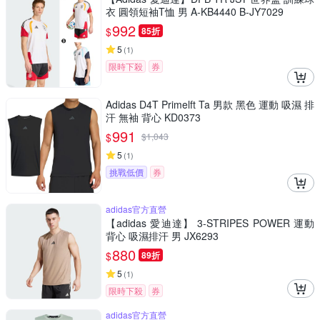
衣 圓領短袖T恤 男 A-KB4440 B-JY7029
992
$
85折
5
(
1
)
限時下殺
券
Adidas D4T Primelft Ta 男款 黑色 運動 吸濕 排
汗 無袖 背心 KD0373
991
$
$
1,043
5
(
1
)
挑戰低價
券
adidas官方直營
【adidas 愛迪達】 3-STRIPES POWER 運動
背心 吸濕排汗 男 JX6293
880
$
89折
5
(
1
)
限時下殺
券
adidas官方直營