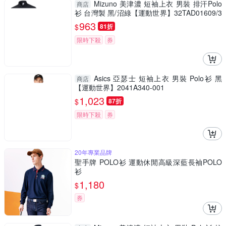
Mizuno 美津濃 短袖上衣 男裝 排汗Polo
商店
衫 台灣製 黑/沼綠【運動世界】32TAD01609/3
2TAD01633
963
$
81折
限時下殺
券
Asics 亞瑟士 短袖上衣 男裝 Polo衫 黑
商店
【運動世界】2041A340-001
1,023
$
87折
限時下殺
券
20年專業品牌
聖手牌 POLO衫 運動休閒高級深藍長袖POLO
衫
1,180
$
券