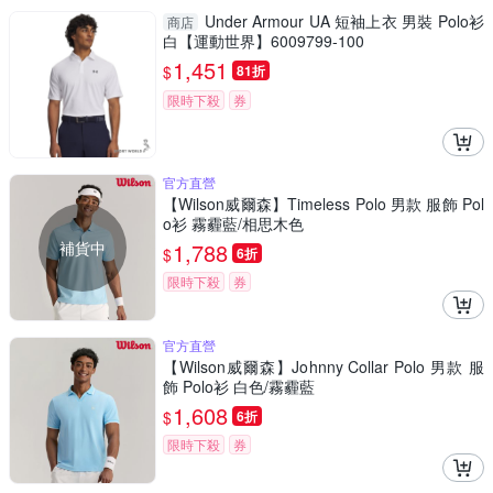
Under Armour UA 短袖上衣 男裝 Polo衫
商店
白【運動世界】6009799-100
1,451
$
81折
限時下殺
券
官方直營
【Wilson威爾森】Timeless Polo 男款 服飾 Pol
o衫 霧霾藍/相思木色
補貨中
1,788
$
6折
限時下殺
券
官方直營
【Wilson威爾森】Johnny Collar Polo 男款 服
飾 Polo衫 白色/霧霾藍
1,608
$
6折
限時下殺
券