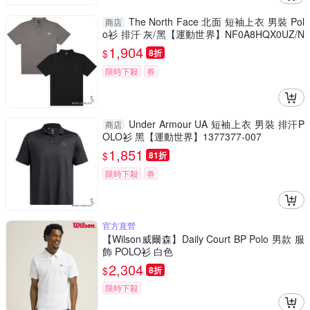
The North Face 北面 短袖上衣 男裝 Pol
商店
o衫 排汗 灰/黑【運動世界】NF0A8HQX0UZ/N
F0A8HQXJK3
1,904
$
8折
限時下殺
券
Under Armour UA 短袖上衣 男裝 排汗P
商店
OLO衫 黑【運動世界】1377377-007
1,851
$
81折
限時下殺
券
官方直營
【Wilson威爾森】Daily Court BP Polo 男款 服
飾 POLO衫 白色
2,304
$
8折
限時下殺