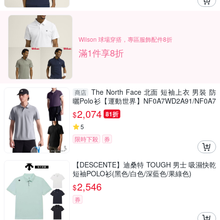
Wilson 球場穿搭，專區服飾配件8折
滿1件享8折
The North Face 北面 短袖上衣 男裝 防
商店
曬Polo衫【運動世界】NF0A7WD2A91/NF0A7
WD2G5O/NF0A7WD2JK3
2,074
$
81折
5
限時下殺
券
【DESCENTE】迪桑特 TOUGH 男士 吸濕快乾
短袖POLO衫(黑色/白色/深藍色/果綠色)
2,546
$
券