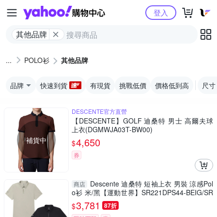
Yahoo購物中心
登入
其他品牌
POLO衫
其他品牌
品牌
快速到貨
有現貨
挑戰低價
價格低到高
尺寸
DESCENTE官方直營
【DESCENTE】GOLF 迪桑特 男士 高爾夫球
上衣(DGMWJA03T-BW00)
補貨中
4,650
$
券
Descente 迪桑特 短袖上衣 男裝 涼感Pol
商店
o衫 米/黑【運動世界】SR221DPS44-BEIG/SR
221DPS44-BLK0
3,781
$
87折