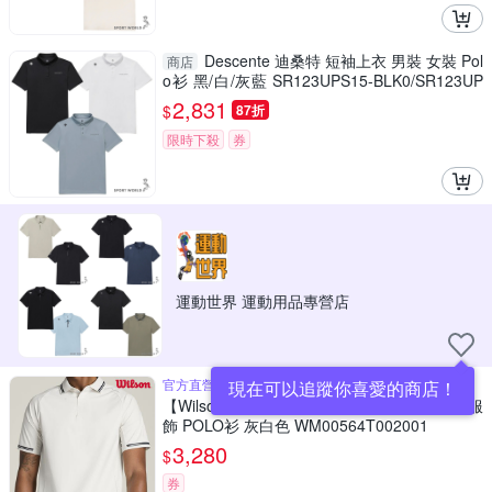
Descente 迪桑特 短袖上衣 男裝 女裝 Pol
商店
o衫 黑/白/灰藍 SR123UPS15-BLK0/SR123UP
S15-WHT0/SR123UPS15-DBLU
2,831
$
87折
限時下殺
券
運動世界 運動用品專營店
官方直營
現在可以追蹤你喜愛的商店！
【Wilson威爾森】Pro Tour Polo Stone 男款 服
飾 POLO衫 灰白色 WM00564T002001
3,280
$
券