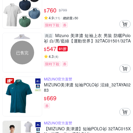
760
$
$
799
4.9
(
11
)
總銷量>50
限時下殺
券
Mizuno 美津濃 短袖上衣 男裝 防曬Polo
商店
衫 白/黑/藍綠【運動世界】32TAC01501/32TA
C01509/32TAC01528
547
$
81折
已售完
4.3
(
4
)
限時下殺
券
MIZUNO官方直營
MIZUNO美津濃 短袖POLO衫 沼綠_32TAYA02
83
669
$
券
MIZUNO官方直營
【MIZUNO 美津濃】短袖POLO衫 32TAC015X