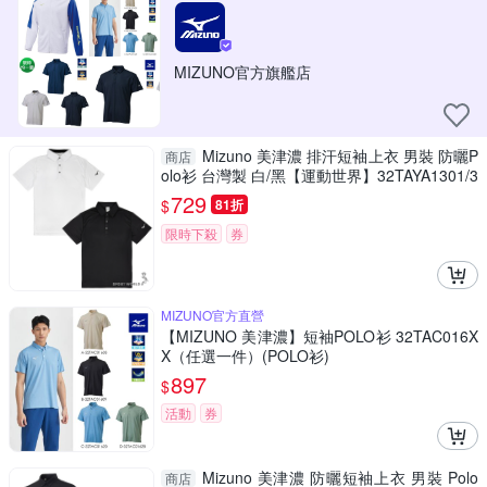
MIZUNO官方旗艦店
Mizuno 美津濃 排汗短袖上衣 男裝 防曬P
商店
olo衫 台灣製 白/黑【運動世界】32TAYA1301/3
2TAYA1309
729
$
81折
限時下殺
券
MIZUNO官方直營
【MIZUNO 美津濃】短袖POLO衫 32TAC016X
X（任選一件）(POLO衫)
897
$
活動
券
Mizuno 美津濃 防曬短袖上衣 男裝 Polo
商店