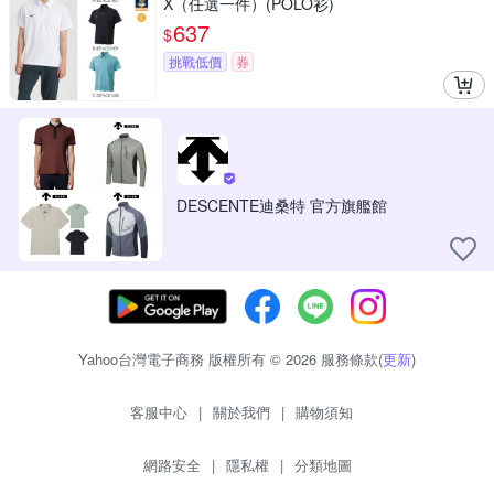
X（任選一件）(POLO衫)
637
$
挑戰低價
券
DESCENTE迪桑特 官方旗艦館
Yahoo台灣電子商務 版權所有 © 2026 服務條款(
更新
)
客服中心
|
關於我們
|
購物須知
網路安全
|
隱私權
|
分類地圖