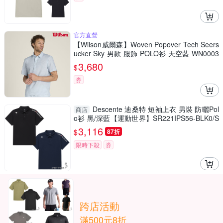
官方直營
【Wilson威爾森】Woven Popover Tech Seers
ucker Sky 男款 服飾 POLO衫 天空藍 WN0003
3G011001
3,680
$
券
Descente 迪桑特 短袖上衣 男裝 防曬Pol
商店
o衫 黑/深藍【運動世界】SR221IPS56-BLK0/S
R221IPS56-NAV0
3,116
$
87折
限時下殺
券
跨店活動
滿500元8折