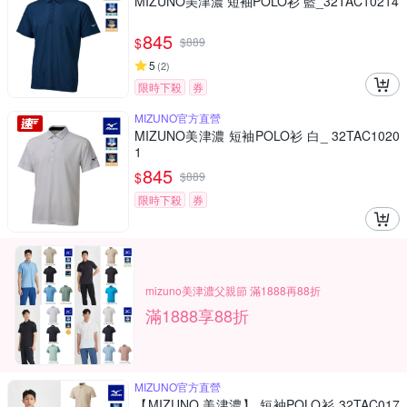
MIZUNO美津濃 短袖POLO衫 藍_32TAC10214
845
$
$
889
5
(
2
)
限時下殺
券
MIZUNO官方直營
MIZUNO美津濃 短袖POLO衫 白_ 32TAC1020
1
845
$
$
889
限時下殺
券
mizuno美津濃父親節 滿1888再88折
滿1888享88折
MIZUNO官方直營
【MIZUNO 美津濃】 短袖POLO衫 32TAC017