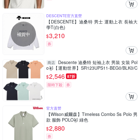
DESCENTE官方直營
【DESCENTE】迪桑特 男士 運動上衣 長袖大
學T(白色)
補貨中
3,210
$
券
Descente 迪桑特 短袖上衣 男裝 女裝 Pol
商店
o衫【運動世界】SR123UPS11-BEG0/BLK0/C
ORL/DNVY/LGRN/WHT0
2,546
$
87折
限時下殺
券
官方直營
【Wilson威爾森】Timeless Combo Ss Polo 男
款 服飾 POLO衫 綠色
2,880
$
券