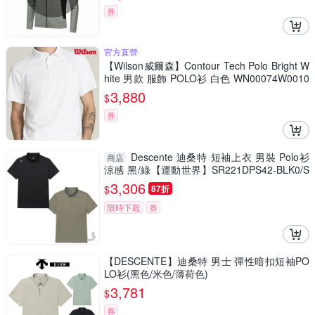
券
官方直營
【Wilson威爾森】Contour Tech Polo Bright W
hite 男款 服飾 POLO衫 白色 WN00074W0010
01
3,880
$
券
Descente 迪桑特 短袖上衣 男裝 Polo衫
商店
涼感 黑/綠【運動世界】SR221DPS42-BLK0/S
R221DPS42-KHAK
3,306
$
87折
限時下殺
券
【DESCENTE】迪桑特 男士 彈性暗扣短袖PO
LO衫(黑色/米色/薄荷色)
3,781
$
券