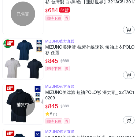
衫 台灣製 白/黑/藍【運動世界】32TAC51301/
32TAC51309/32TAC51314
684
$
81折
已售完
限時下殺
券
MIZUNO官方直營
MIZUNO美津濃 抗紫外線速乾 短袖上衣POLO
衫 任選
845
$
$
889
限時下殺
券
MIZUNO官方直營
MIZUNO美津濃 短袖POLO衫 深丈青_ 32TAC1
0209
補貨中
845
$
$
889
5
(
1
)
限時下殺
券
MIZUNO官方直營