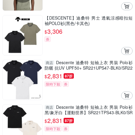
【DESCENTE】迪桑特 男士 透氣涼感暗扣短
袖POLO衫(黑色/卡其色)
3,306
$
券
Descente 迪桑特 短袖上衣 男裝 Polo衫
商店
防曬 抗UV UPF50+ SR221UPS47-BLK0/SR22
1UPS47-DNVY/SR221UPS47-WHT0
2,831
$
87折
限時下殺
券
Descente 迪桑特 短袖上衣 男裝 Polo衫
商店
黑/象牙白【運動世界】SR221TPS43-BLK0/SR
221TPS43-IVY0
2,831
$
87折
限時下殺
券