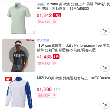
Mizuno 美津濃 短袖上衣 男裝 Polo衫 反
商店
光 淺綠【運動世界】32MAB08331
1,242
$
81折
限時下殺
券
官方直營
【Wilson威爾森】Daily Performance Tee 男款
服飾 短袖T恤 暮藍色/水洗紅/長春花藍
補貨中
1,488
$
6折
限時下殺
券
MIZUNO美津濃 針織運動套裝上 _32TCD0320
1
1,288
$
$
1,355
限時下殺
券