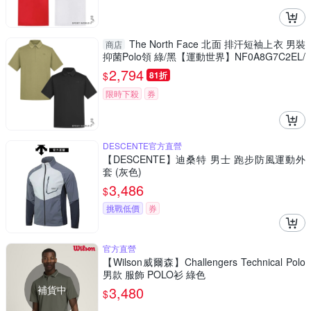
The North Face 北面 排汗短袖上衣 男裝
商店
抑菌Polo領 綠/黑【運動世界】NF0A8G7C2EL/
NF0A8G7CJK3
2,794
$
81折
限時下殺
券
DESCENTE官方直營
【DESCENTE】迪桑特 男士 跑步防風運動外
套 (灰色)
3,486
$
挑戰低價
券
官方直營
【Wilson威爾森】Challengers Technical Polo
男款 服飾 POLO衫 綠色
補貨中
3,480
$