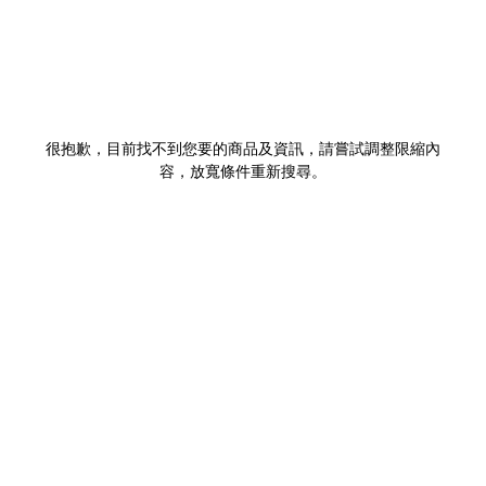
很抱歉，目前找不到您要的商品及資訊，請嘗試調整限縮內
容，放寬條件重新搜尋。