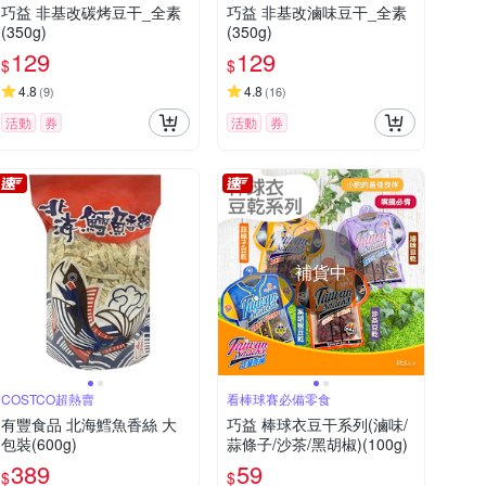
巧益 非基改碳烤豆干_全素
巧益 非基改滷味豆干_全素
(350g)
(350g)
129
129
$
$
4.8
4.8
(
9
)
(
16
)
活動
券
活動
券
補貨中
COSTCO超熱賣
看棒球賽必備零食
有豐食品 北海鱈魚香絲 大
巧益 棒球衣豆干系列(滷味/
包裝(600g)
蒜條子/沙茶/黑胡椒)(100g)
389
59
$
$