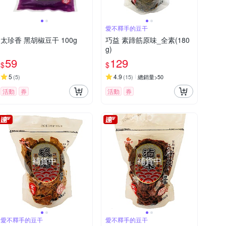
愛不釋手的豆干
太珍香 黑胡椒豆干 100g
巧益 素蹄筋原味_全素(180
g)
59
129
$
$
5
4.9
(
5
)
(
15
)
總銷量>50
活動
券
活動
券
補貨中
補貨中
愛不釋手的豆干
愛不釋手的豆干