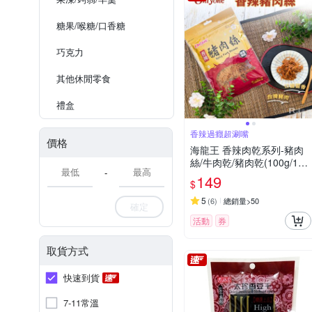
糖果/喉糖/口香糖
巧克力
其他休閒零食
禮盒
香辣過癮超涮嘴
價格
海龍王 香辣肉乾系列-豬肉
絲/牛肉乾/豬肉乾(100g/120
-
g)
149
$
5
(
6
)
總銷量>50
確定
活動
券
取貨方式
快速到貨
7-11常溫