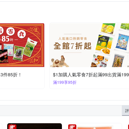
3件85折！
滿199享95折
評