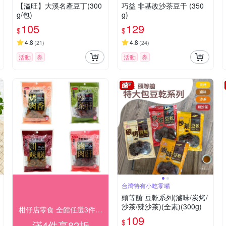
【溢旺】大溪名產豆丁(300
巧益 非基改沙茶豆干 (350
g/包)
g)
105
129
$
$
4.8
4.8
(
21
)
(
24
)
活動
券
活動
券
台灣特有小吃零嘴
頭等艙 豆乾系列(滷味/炭烤/
沙茶/辣沙茶)(全素)(300g)
柑仔店零食 全館任選3件85折！
109
$
滿4件享82折