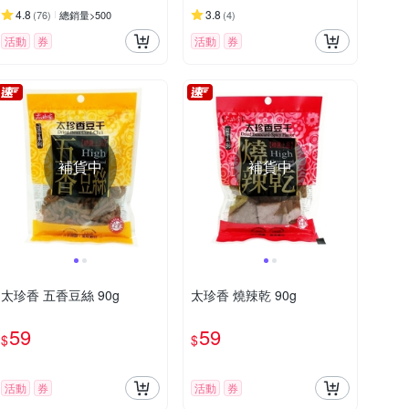
4.8
3.8
(
76
)
總銷量>500
(
4
)
活動
券
活動
券
補貨中
補貨中
太珍香 五香豆絲 90g
太珍香 燒辣乾 90g
59
59
$
$
活動
券
活動
券