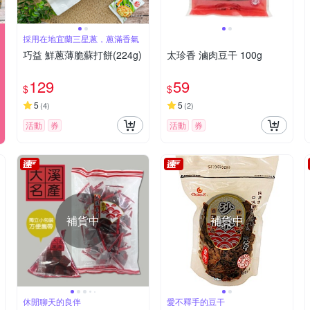
採用在地宜蘭三星蔥，蔥滿香氣
巧益 鮮蔥薄脆蘇打餅(224g)
太珍香 滷肉豆干 100g
129
59
$
$
5
5
(
4
)
(
2
)
活動
券
活動
券
補貨中
補貨中
休閒聊天的良伴
愛不釋手的豆干