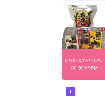
$1加購人氣零食7折起滿99出貨滿199打95折
滿199享95折
1