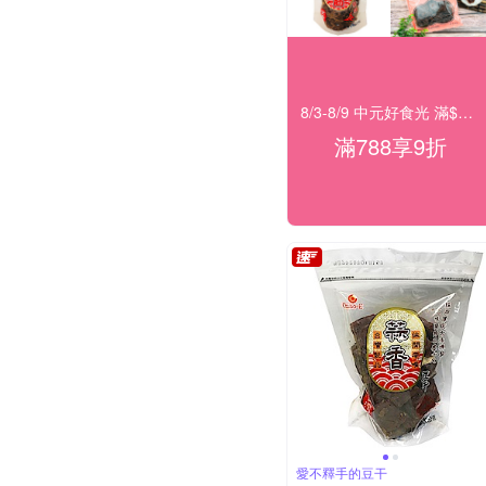
8/3-8/9 中元好食光 滿$788享9折
滿788享9折
愛不釋手的豆干