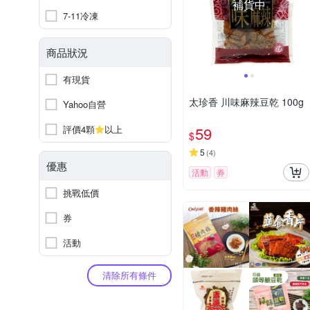
補貨中
7-11冷凍
商品狀況
有現貨
太珍香 川味麻辣豆乾 100g
Yahoo自營
評價4顆
以上
59
$
5
(
4
)
優惠
活動
券
挑戰低價
券
活動
清除所有條件