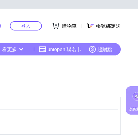
購物車
帳號綁定送
登入
看更多
uniopen 聯名卡
超贈點