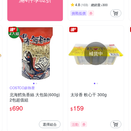
4.8
(
103
)
總銷量>300
挑戰低價
券
補貨中
COSTCO超熱賣
北海鱈魚香絲 大包裝(600g)
太珍香 軟心干 300g
2包超值組
690
159
$
$
選擇組合
活動
券