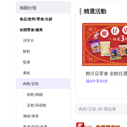
相關分類
精選活動
食品/飲料/零食/生鮮
休閒零食/糖果
洋芋片
餅乾
堅果
果乾
柑仔店零食 全館任選
滿4件享82折
肉乾/豆乾
肉乾/肉紙
豆乾/蒟蒻乾
肉乾/豆乾 28 筆結果
海味/海苔
果凍/蒟蒻/羊羹