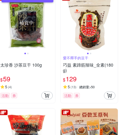
補貨中
愛不釋手的豆干
太珍香 沙茶豆干 100g
巧益 素蹄筋辣味_全素(180
g)
59
129
$
$
5
5
(
4
)
(
13
)
總銷量>50
活動
券
活動
券