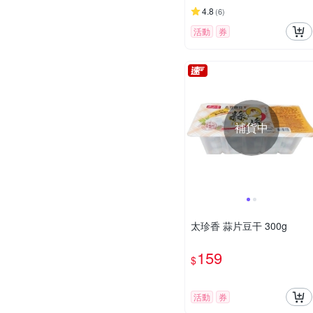
4.8
(
6
)
活動
券
補貨中
太珍香 蒜片豆干 300g
159
$
活動
券