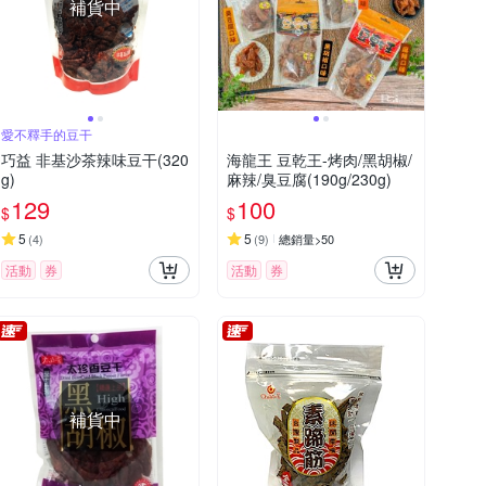
補貨中
愛不釋手的豆干
巧益 非基沙茶辣味豆干(320
海龍王 豆乾王-烤肉/黑胡椒/
g)
麻辣/臭豆腐(190g/230g)
129
100
$
$
5
5
(
4
)
(
9
)
總銷量>50
活動
券
活動
券
補貨中