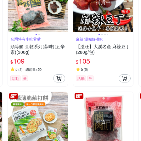
補貨中
台灣特有小吃零嘴
麻辣 涮嘴好滋味
頭等艙 豆乾系列(蒜味)(五辛
【溢旺】大溪名產 麻辣豆丁
素)(300g)
(280g/包)
109
105
$
$
5
5
(
3
)
總銷量>50
(
5
)
活動
券
活動
券
補貨中