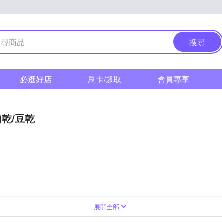
搜尋
必逛好店
刷卡/超取
會員專享
肉乾/豆乾
肉乾/肉紙
餅乾
展開全部