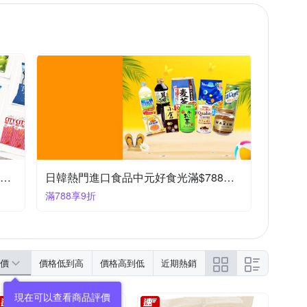
$1加購人氣零食7折起滿99出貨滿199打95折
日韓熱門進口食品中元好食光滿$788享9折
滿788享9折
價
價格低到高
價格高到低
近期熱銷