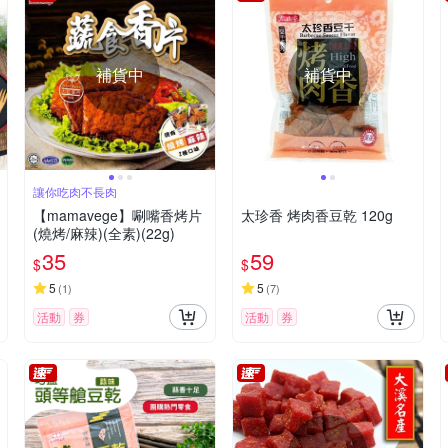
補貨中
補貨中
讓你吃肉不長肉
【mamavege】唰嘴香烤片
太珍香 烤肉香豆乾 120g
(燒烤/麻辣)(全素)(22g)
35
59
$
$
5
5
(
1
)
(
7
)
活動
券
活動
券