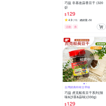
巧益 非基改蒜香豆干 (320
g)
129
$
4.9
(
19
)
總銷量>50
活動
券
補貨中
台灣經典特有古早味
巧益 虎克船長豆干系列(辣
味&沙茶&蒜味)(330g)
129
$