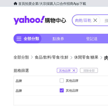
首頁
拍賣
企業/大宗採購入口
合作招商
App下載
Yahoo購物中心
肉乾/豆乾
全部分類
點換券
登記送
食品/飲料/零食/生鮮
休閒零食/糖果
規格篩選
其他品牌
清除全部
其他品牌
品牌
其他品牌
品牌
品牌名稱
蒟蒻乾/豆乾
台灣
葷
全素
馬來西亞
魷魚絲/鱈魚絲
種類
製造/加工地
葷/素
品牌名稱