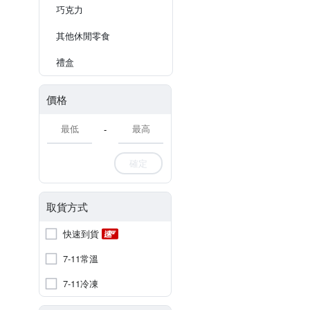
巧克力
其他休閒零食
禮盒
價格
-
確定
取貨方式
快速到貨
7-11常溫
7-11冷凍