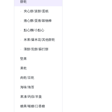
餅乾
夾心餅/派餅/蛋糕
捲心酥/蛋捲/穀物棒
點心麵/小點心
米果/爆米花/其他餅乾
薄餅/煎餅/蘇打餅
堅果
果乾
肉乾/豆乾
海味/海苔
果凍/蒟蒻/羊羹
糖果/喉糖/口香糖