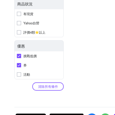
商品狀況
有現貨
Yahoo自營
評價4顆
以上
優惠
挑戰低價
券
活動
清除所有條件