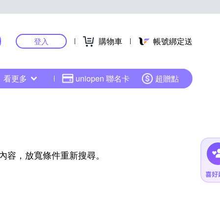
購物車
帳號綁定送
登入
看更多
uniopen 聯名卡
超贈點
內容，放寬條件重新搜尋。