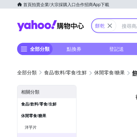
首頁
拍賣
企業/大宗採購入口
合作招商
App下載
Yahoo購物中心
餅乾
全部分類
點換券
登記送
食品/飲料/零食/生鮮
休閒零食/糖果
相關分類
食品/飲料/零食/生鮮
休閒零食/糖果
洋芋片