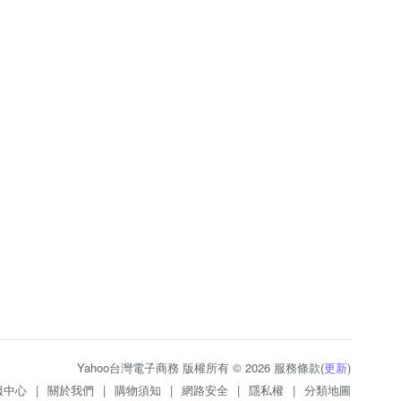
Yahoo台灣電子商務 版權所有 © 2026 服務條款(
更新
)
服中心
|
關於我們
|
購物須知
|
網路安全
|
隱私權
|
分類地圖