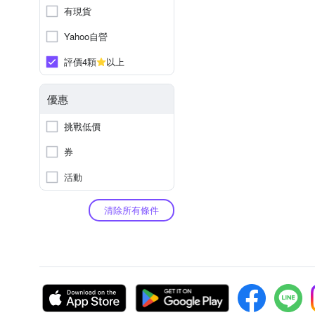
有現貨
Yahoo自營
評價4顆
以上
優惠
挑戰低價
券
活動
清除所有條件