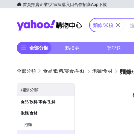
首頁
拍賣
企業/大宗採購入口
合作招商
App下載
Yahoo購物中心
麵條/米粉
全部分類
點換券
登記送
麵條
食品/飲料/零食/生鮮
泡麵/食材
相關分類
食品/飲料/零食/生鮮
泡麵/食材
泡麵