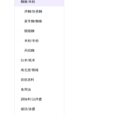
麵條/米粉
拌麵/快煮麵
家常麵/麵條
關廟麵
米粉/冬粉
蒟蒻麵
白米/糙米
南北貨/雜糧
烘焙原料
食用油
調味料/沾拌醬
罐頭/抹醬