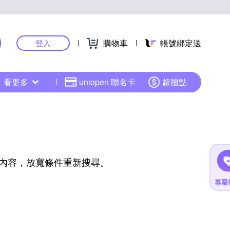
購物車
帳號綁定送
登入
看更多
uniopen 聯名卡
超贈點
內容，放寬條件重新搜尋。