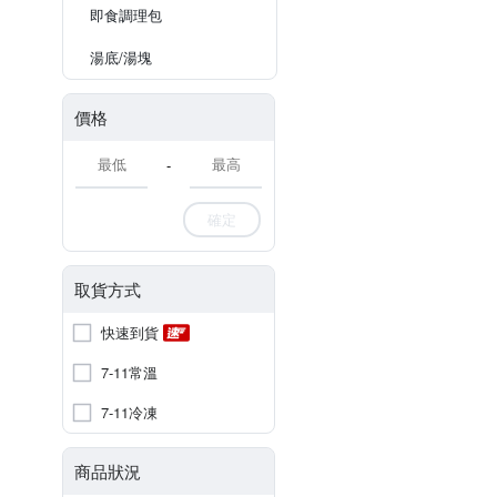
即食調理包
湯底/湯塊
價格
-
確定
取貨方式
快速到貨
7-11常溫
7-11冷凍
商品狀況