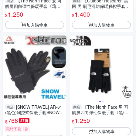
【The North Face 女 可
【Outdoor Research 美
商店
商店
觸屏四向彈性保暖手套《藕
國 男 刷毛混紡保暖觸控手套
紫》】4SHB/登山/機車/防滑手
《黑》】300558/保暖手套/機
1,250
1,400
$
$
套/保暖
車手套/防滑手套
加入購物車
加入購物車
[SNOW TRAVEL] AR-61
【The North Face 男 可
商店
商店
(黑色)觸控式保暖手套SNOWT
觸屏四向彈性保暖手套《黑/
RAVEL X-STATIC銀纖維保暖觸
白》】4SHA/登山/機車手套/防
766
1,250
87折
$
$
控手套
滑手套/保暖
限時下殺
券
加入購物車