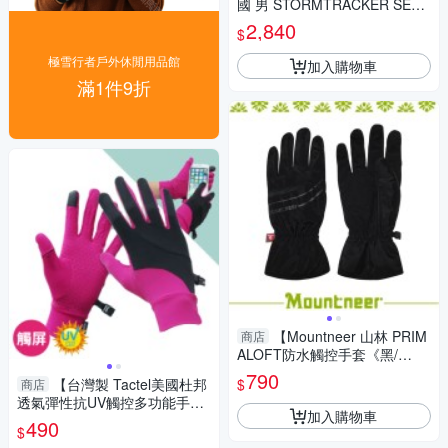
國 男 STORMTRACKER SENS
OR 防風防水手套《黑》】244
2,840
$
881/保暖手套
極雪行者戶外休閒用品館
加入購物車
滿1件9折
【Mountneer 山林 PRIM
商店
ALOFT防水觸控手套《黑/
灰》】12G08/防風/透氣/保暖
790
$
【台灣製 Tactel美國杜邦
商店
透氣彈性抗UV觸控多功能手套
加入購物車
《桃紅/黑》】VS17003/觸控手
490
$
套