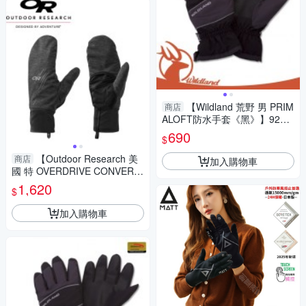
【Wildland 荒野 男 PRIM
商店
ALOFT防水手套《黑》】9200
2/超細天鵝絨/手心止滑/機車手
690
$
套
【Outdoor Research 美
商店
加入購物車
國 特 OVERDRIVE CONVERTI
BLE 透氣保暖觸控手套《碳
1,620
$
黑》】254053/防風
加入購物車