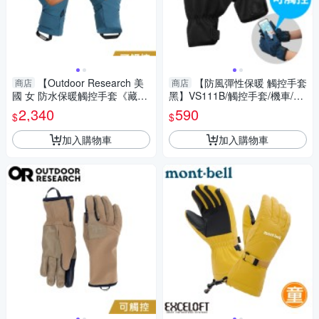
【Outdoor Research 美
【防風彈性保暖 觸控手套
商店
商店
國 女 防水保暖觸控手套《藏
黑】VS111B/觸控手套/機車/登
青》】300551/保暖手套/機車
山健行
2,340
590
$
$
手套/防滑手套
加入購物車
加入購物車