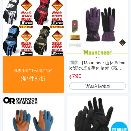
【Mountneer 山林 Prima
商店
loft防水反光手套 暗紫《亮
極雪行者戶外休閒用品館
紫》】12G06/機車手套/防水/
790
$
滿1件85折
防風
加入購物車