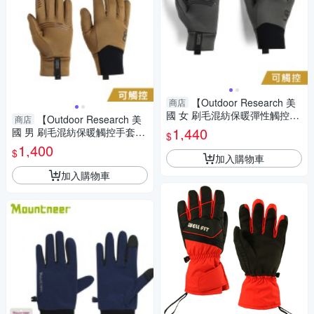
【Outdoor Research 美
商店
國 女 刷毛混紡保暖彈性觸控手
【Outdoor Research 美
商店
套《炭灰》】300559/保暖手
1,440
國 男 刷毛混紡保暖觸控手套
$
套/機車手套/防滑手套
《土狼棕》】300558/保暖手
1,400
$
套/機車手套/防滑手套
加入購物車
加入購物車