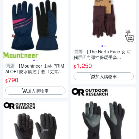
【The North Face 女 可
商店
觸屏四向彈性保暖手套
《紫》】4SHB/登山/機車手套/
1,250
【Mountneer 山林 PRIM
商店
$
防滑手套/保暖
ALOFT防水觸控手套《丈青/桃
加入購物車
紅》】12G08/防風透氣/保暖/
790
$
騎車手套
加入購物車