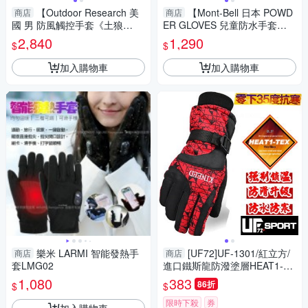
【Outdoor Research 美
【Mont-Bell 日本 POWD
商店
商店
國 男 防風觸控手套《土狼
ER GLOVES 兒童防水手套
棕》】322187/保暖手套/機車
《黃》】1118725/防水透氣/滑
2,840
1,290
$
$
手套/防滑手套
雪/登山
加入購物車
加入購物車
樂米 LARMI 智能發熱手
[UF72]UF-1301/紅立方/
商店
商店
套LMG02
進口鐵斯龍防潑塗層HEAT1-TE
X保暖纖維滑雪手套(升級版)
1,080
383
86折
$
$
限時下殺
券
加入購物車