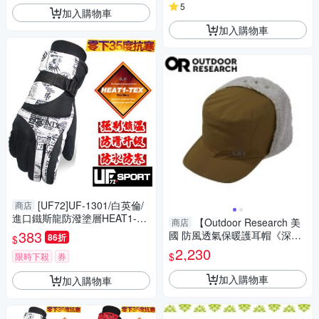
5
加入購物車
加入購物車
[UF72]UF-1301/白英倫/
商店
進口鐵斯龍防潑塗層HEAT1-TE
【Outdoor Research 美
商店
X保暖纖維滑雪手套(升級版)
383
國 防風透氣保暖護耳帽《深棕/
86折
$
淺灰》】283252/毛帽/雪帽/保
2,230
$
限時下殺
券
暖針織帽
加入購物車
加入購物車