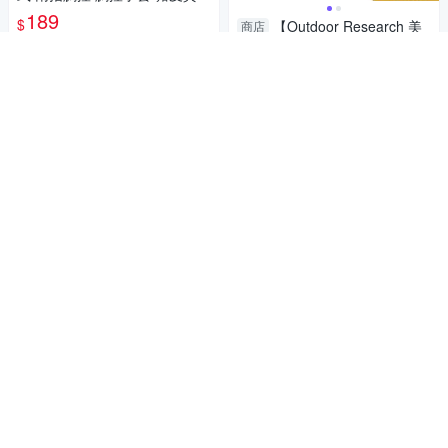
內裡加絨 平板智慧手機 防風手
189
$
【Outdoor Research 美
商店
套
國 女 輕量保暖觸控手套《淡
加入購物車
紫》】300023/保暖手套/機車
1,800
$
手套/防滑手套
加入購物車
【Outdoor Research 美
商店
國 兒童 ADRENALINE 手套
《黑》】243196/兒童手套/保
1,440
$
鼎鴻@SK15滑雪手套 男
商店
暖手套
女通用 冬季保暖觸控手套 戶外
加入購物車
登山旅遊 雪地手套 多功能騎士
299
$
防摔手套