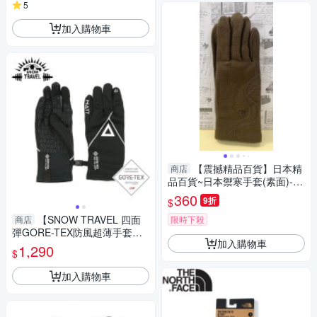
5
加入購物車
【震撼精品百貨】日本精
商店
品百貨~日本禦寒手套(素面)-咖
啡#13170
360
9折
$
【SNOW TRAVEL 四面
商店
限時下殺
彈GORE-TEX防風超薄手套
加入購物車
《黑》】AR-84/透氣/登山/健
1,290
$
行/旅遊/騎車/可觸控
加入購物車