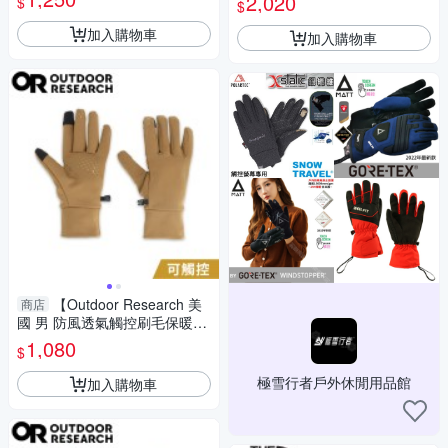
2,020
$
$
手套/保暖
加入購物車
加入購物車
【Outdoor Research 美
商店
國 男 防風透氣觸控刷毛保暖手
套《土黃》】271562/厚手套/
1,080
$
機車手套/防滑手套
極雪行者戶外休閒用品館
加入購物車