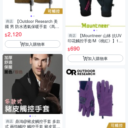
【Outdoor Research 美
商店
國 男 防水透氣保暖手套《馬鞍
棕》】283282/保暖手套/機車
2,120
$
【Mountneer 山林 抗UV
商店
手套/防滑手套
印花觸控手套/M《桃紅》】11
加入購物車
G03-33/抗UV/觸控手套/手套/
690
$
防曬手套/機車族
加入購物車
鼎鴻@豬皮觸控手套 多款
商店
式 兩指觸控 觸控手套 豬皮質料