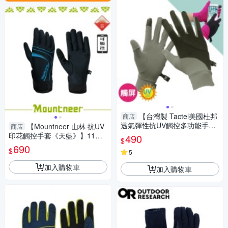
【台灣製 Tactel美國杜邦
商店
透氣彈性抗UV觸控多功能手套
【Mountneer 山林 抗UV
商店
《灰/黑》】VS17003/觸控手
印花觸控手套《天藍》】11G0
490
$
套/防曬手套
3-78/抗UV/觸控手套/手套/防曬
690
$
5
手套/機車族
加入購物車
加入購物車