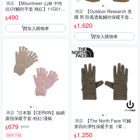
【Mountneer 山林 中性
商店
抗UV觸控手套 桃紅】11G01/
【Outdoor Research 美
商店
觸控手套/觸控手機/手套
490
國 男 防風透氣觸控保暖手套
$
《土黃色》】243172/保暖手套
1,620
$
加入購物車
加入購物車
*日本製【CERVIN】絲綢
商店
露指保暖手套-粉紅/淺褐
【The North Face 可觸
商店
679
屏四向彈性保暖手套《軍
$699
$
綠》】4SHA/登山/機車手套/防
1,250
限時下殺
$
滑手套/保暖