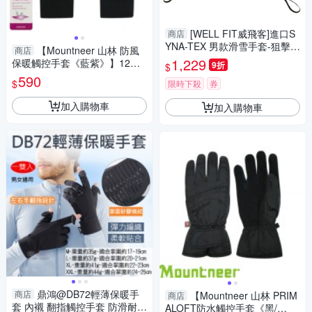
[WELL FIT威飛客]進口S
商店
YNA-TEX 男款滑雪手套-狙擊
【Mountneer 山林 防風
商店
者
1,229
保暖觸控手套《藍紫》】12G0
9折
$
9/登山/機車手套/保暖手套/觸屏
590
$
限時下殺
券
手套
加入購物車
加入購物車
鼎鴻@DB72輕薄保暖手
商店
【Mountneer 山林 PRIM
商店
套 內襯 翻指觸控手套 防滑耐磨
ALOFT防水觸控手套《黑/