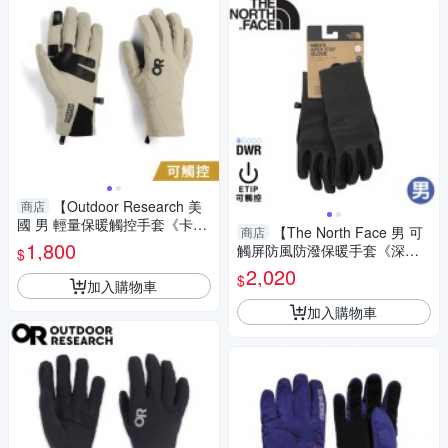
【Outdoor Research 美
商店
國 男 輕量保暖觸控手套《卡
【The North Face 男 可
商店
其》】300022/保暖手套/機車
1,800
觸屏防風防潑保暖手套《深
$
手套/防滑手套
灰》】89R9/登山/騎車/保暖/防
2,020
$
加入購物車
滑
加入購物車