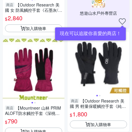
【Outdoor Research 美
商店
國 女 防風觸控手套《石墨灰/
悠遊山水戶外專營店
黑》】322190/保暖手套/機車
2,840
$
手套/防滑手套
加入購物車
現在可以追蹤你喜愛的商店！
【Outdoor Research 美
商店
國 男 輕量保暖觸控手套《純
【Mountneer 山林 PRIM
商店
黑》】300022/保暖手套/機車
1,800
ALOFT防水觸控手套《深桃紅/
$
手套/防滑手套
紫》】12G08/防風/透氣/保暖
790
$
加入購物車
加入購物車