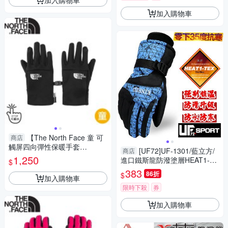
加入購物車
【The North Face 童 可
商店
觸屏四向彈性保暖手套
[UF72]UF-1301/藍立方/
商店
《黑》】7WGE/保暖可觸控五
1,250
進口鐵斯龍防潑塗層HEAT1-TE
$
指手套/防滑手套/保暖
X保暖纖維滑雪手套(升級版)
383
86折
$
加入購物車
限時下殺
券
加入購物車