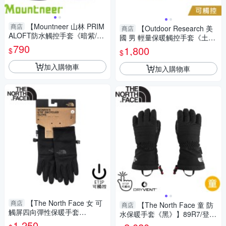
【Mountneer 山林 PRIM
商店
【Outdoor Research 美
商店
ALOFT防水觸控手套《暗紫/
國 男 輕量保暖觸控手套《土狼
黃》】12G08/防風透氣/保暖/
790
棕》】300022/保暖手套/機車
1,800
$
$
騎車手套
手套/防滑手套
加入購物車
加入購物車
【The North Face 女 可
商店
【The North Face 童 防
商店
觸屏四向彈性保暖手套
水保暖手套《黑》】89R7/登
《黑》】4SHB/機車手套/防滑
1,250
山/機車手套/防滑手套/保暖