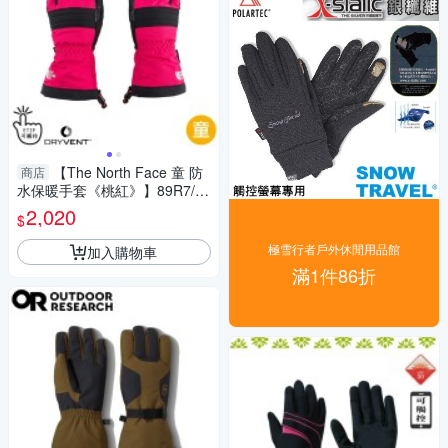
【The North Face 童 防
商店
水保暖手套《桃紅》】89R7/登
山/機車手套/防滑手套/保暖
2,020
$
極雪行者戶外休閒用品館
加入購物車
滿1件86折