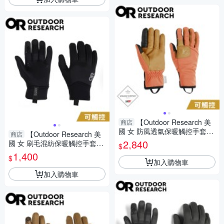
【Outdoor Research 美
商店
國 女 防風透氣保暖觸控手套
【Outdoor Research 美
商店
《肉桂紅》】300544/保暖手
2,840
國 女 刷毛混紡保暖觸控手套
$
套/機車手套/防滑手套
《黑》】300559/保暖手套/機
1,400
$
車手套/防滑手套
加入購物車
加入購物車