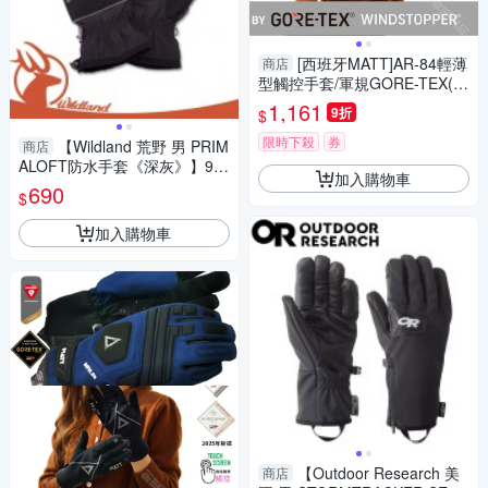
[西班牙MATT]AR-84輕薄
商店
型觸控手套/軍規GORE-TEX(W
INDSTOPPER)防寒風/防滑頂
1,161
9折
$
級三用戶外專業
限時下殺
券
【Wildland 荒野 男 PRIM
商店
ALOFT防水手套《深灰》】92
加入購物車
002/超細天鵝絨/手心止滑/機車
690
$
手套
加入購物車
【Outdoor Research 美
商店