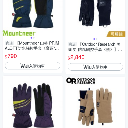
【Mountneer 山林 PRIM
商店
【Outdoor Research 美
商店
ALOFT防水觸控手套《寶藍/
國 男 防風觸控手套《黑》】32
黃》】12G07/防風/可觸控/騎
790
2187/保暖手套/機車手套/防滑
2,840
$
$
車手套
手套
加入購物車
加入購物車