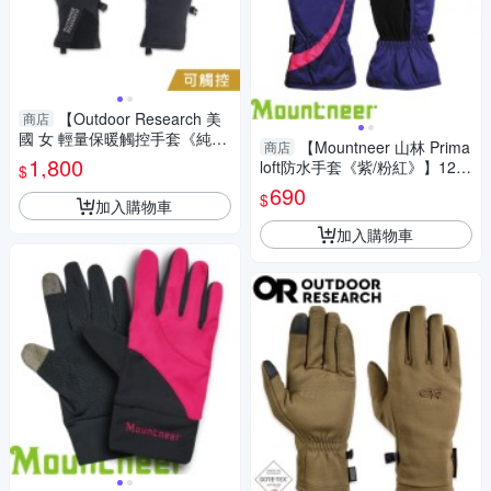
【Outdoor Research 美
商店
國 女 輕量保暖觸控手套《純
【Mountneer 山林 Prima
商店
黑》】300023/保暖手套/機車
1,800
loft防水手套《紫/粉紅》】12G
$
手套/防滑手套
02/防風/透氣快乾/保暖手套
690
$
加入購物車
加入購物車