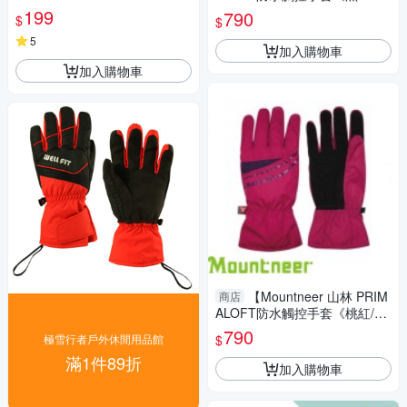
男女通用 騎車 掀指機車手套 防
灰》】12G07/防風/可觸控/騎
199
790
$
$
風加絨
車手套
5
加入購物車
加入購物車
【Mountneer 山林 PRIM
商店
ALOFT防水觸控手套《桃紅/
紫》】12G08/防風透氣/保暖/
790
$
極雪行者戶外休閒用品館
騎車手套
滿1件89折
加入購物車