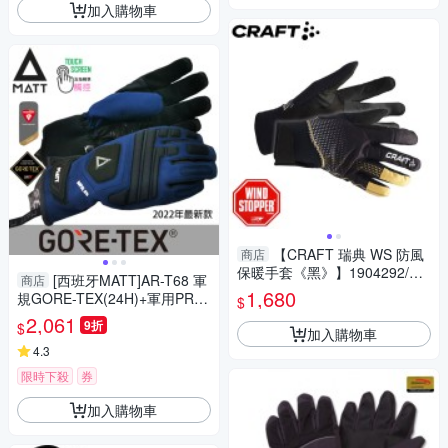
加入購物車
【CRAFT 瑞典 WS 防風
商店
保暖手套《黑》】1904292/透
[西班牙MATT]AR-T68 軍
商店
氣彈性保暖手套/防寒手套/登山
1,680
規GORE-TEX(24H)+軍用PRIM
$
滑雪
ALOFT防水防摔軍規五指觸控
2,061
9折
$
加入購物車
保暖手套
4.3
限時下殺
券
加入購物車