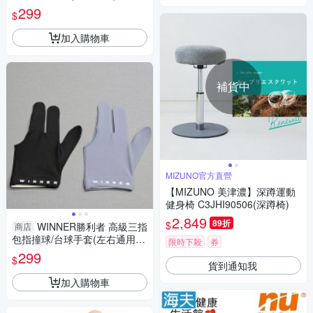
IZE
299
$
加入購物車
補貨中
MIZUNO官方直營
【MIZUNO 美津濃】深蹲運動
健身椅 C3JHI90506(深蹲椅)
2,849
89折
$
WINNER勝利者 高級三指
商店
包指撞球/台球手套(左右通用)O
限時下殺
券
NE SIZE
299
$
貨到通知我
加入購物車