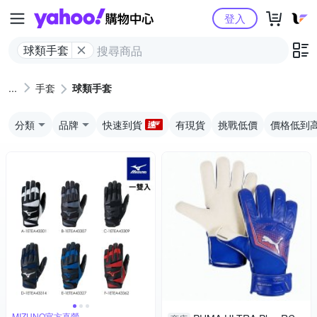
Yahoo購物中心
登入
球類手套
手套
球類手套
分類
品牌
快速到貨
有現貨
挑戰低價
價格低到
MIZUNO官方直營