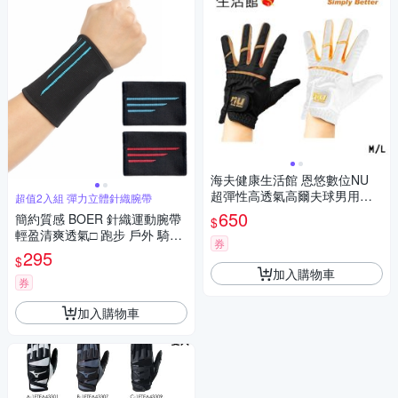
海夫健康生活館 恩悠數位NU
超彈性高透氣高爾夫球男用手
超值2入組 彈力立體針織腕帶
套 左手單入 黑/白 9GL171MB
650
簡約質感 BOER 針織運動腕帶
$
O0
輕盈清爽透氣□ 跑步 戶外 騎車
券
健身 運動 保護 腕帶 擦汗吸汗
295
$
親膚好配戴 穿戴舒適 手腕巾□
加入購物車
超值2入組!!
券
加入購物車