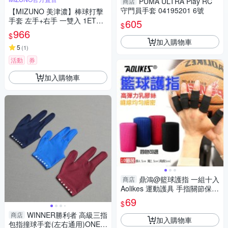
PUMA ULTRA Play RC
商店
守門員手套 04195201 6號
【MIZUNO 美津濃】棒球打擊
手套 左手+右手 一雙入 1ETEA
605
$
433XX(打擊手套)
966
$
加入購物車
5
(
1
)
活動
券
加入購物車
鼎鴻@籃球護指 一組十入
商店
Aolikes 運動護具 手指關節保護
手指防護套 指節護套 奧力克斯
69
$
WINNER勝利者 高級三指
商店
加入購物車
包指撞球手套(左右通用)ONE S