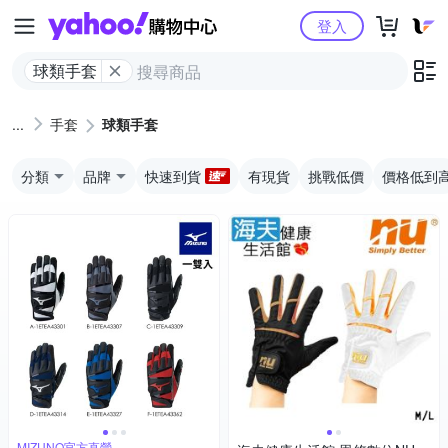
Yahoo購物中心
登入
球類手套
手套
球類手套
分類
品牌
快速到貨
有現貨
挑戰低價
價格低到
MIZUNO官方直營