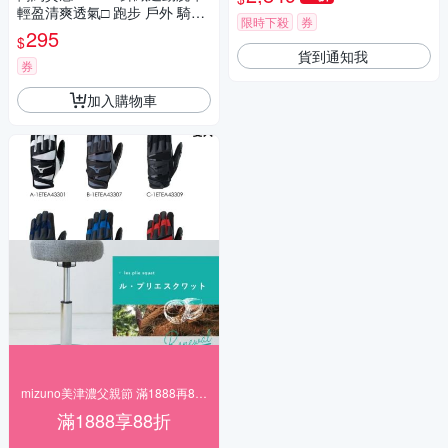
輕盈清爽透氣□ 跑步 戶外 騎車
限時下殺
券
健身 運動 保護 腕帶 擦汗吸汗
295
$
親膚好配戴 穿戴舒適 手腕巾□
貨到通知我
超值2入組!!
券
加入購物車
mizuno美津濃父親節 滿1888再88折
滿1888享88折