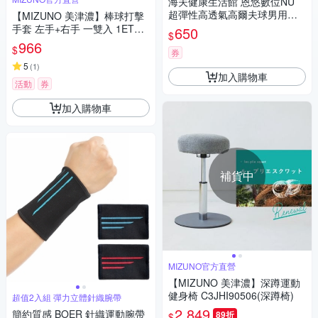
海夫健康生活館 恩悠數位NU
超彈性高透氣高爾夫球男用手
【MIZUNO 美津濃】棒球打擊
套 左手單入 黑/白 9GL171MB
手套 左手+右手 一雙入 1ETEA
650
$
O0
433XX(打擊手套)
966
$
券
5
(
1
)
加入購物車
活動
券
加入購物車
補貨中
MIZUNO官方直營
【MIZUNO 美津濃】深蹲運動
健身椅 C3JHI90506(深蹲椅)
超值2入組 彈力立體針織腕帶
2,849
簡約質感 BOER 針織運動腕帶
89折
$