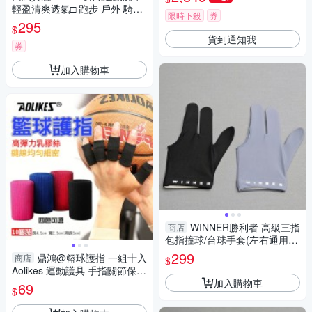
輕盈清爽透氣□ 跑步 戶外 騎車
限時下殺
券
健身 運動 保護 腕帶 擦汗吸汗
295
$
親膚好配戴 穿戴舒適 手腕巾□
貨到通知我
超值2入組!!
券
加入購物車
WINNER勝利者 高級三指
商店
包指撞球/台球手套(左右通用)O
NE SIZE
299
鼎鴻@籃球護指 一組十入
商店
$
Aolikes 運動護具 手指關節保護
加入購物車
手指防護套 指節護套 奧力克斯
69
$