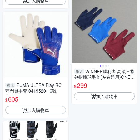
加入購物車
WINNER勝利者 高級三指
商店
包指撞球手套(左右通用)ONE S
IZE
299
PUMA ULTRA Play RC
商店
$
守門員手套 04195201 6號
加入購物車
605
$
加入購物車