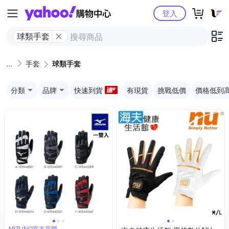
Yahoo購物中心
登入
球類手套
手套
球類手套
分類
品牌
快速到貨
有現貨
挑戰低價
價格低到
MIZUNO官方直營