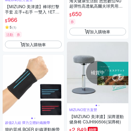
海夫健康生活館 恩悠數位NU
超彈性高透氣高爾夫球男用手
【MIZUNO 美津濃】棒球打擊
套 左手單入 黑/白 9GL171MB
手套 左手+右手 一雙入 1ETEA
650
$
O0
433XX(打擊手套)
966
$
券
5
(
1
)
加入購物車
活動
券
加入購物車
補貨中
MIZUNO官方直營
【MIZUNO 美津濃】深蹲運動
健身椅 C3JHI90506(深蹲椅)
超值2入組 彈力立體針織腕帶
2,849
簡約質感 BOER 針織運動腕帶
89折
$