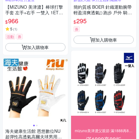
【MIZUNO 美津濃】棒球打擊
簡約質感 BOER 針織運動腕帶
手套 左手+右手 一雙入 1ETEA
輕盈清爽透氣□ 跑步 戶外 騎車
433XX(打擊手套)
健身 運動 保護 腕帶 擦汗吸汗
966
295
$
$
親膚好配戴 穿戴舒適 手腕巾□
5
超值2入組!!
(
1
)
券
活動
券
加入購物車
加入購物車
海夫健康生活館 恩悠數位NU
mizuno美津濃父親節 滿1888再88折
超彈性高透氣高爾夫球男用手