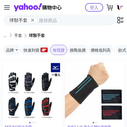
Yahoo購物中心
登入
球類手套
手套
球類手套
品牌
快速到貨
有現貨
挑戰低價
價格低到高
款式
MIZUNO官方直營
超值2入組 彈力立體針織腕帶