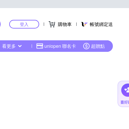
購物車
帳號綁定送
登入
看更多
uniopen 聯名卡
超贈點