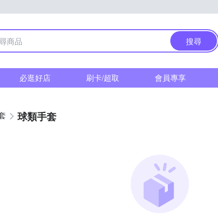
搜尋
必逛好店
刷卡/超取
會員專享
球類手套
套