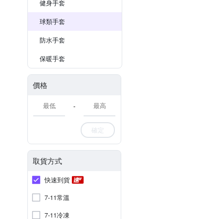
健身手套
球類手套
防水手套
保暖手套
價格
-
確定
取貨方式
快速到貨
7-11常溫
7-11冷凍