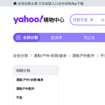
首頁
拍賣
企業/大宗採購入口
合作招商
App下載
Yahoo購物中心
球類手套
全部分類
點換券
登記送
運動/戶外/休閒/健身
運動戶外配件
手
相關分類
運動/戶外/休閒/健身
運動戶外配件
手套