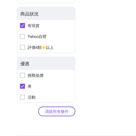
商品狀況
有現貨
Yahoo自營
評價4顆
以上
優惠
挑戰低價
券
活動
清除所有條件