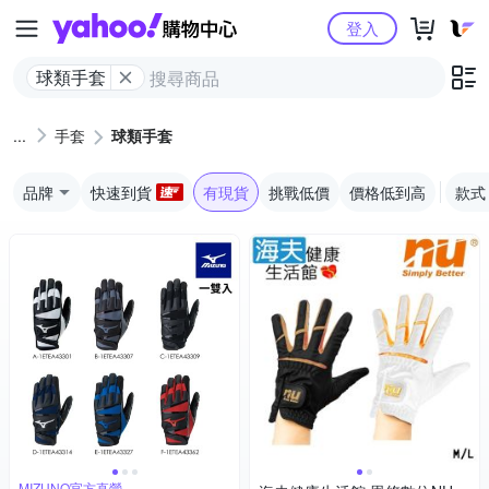
Yahoo購物中心
登入
球類手套
手套
球類手套
品牌
快速到貨
有現貨
挑戰低價
價格低到高
款式
MIZUNO官方直營