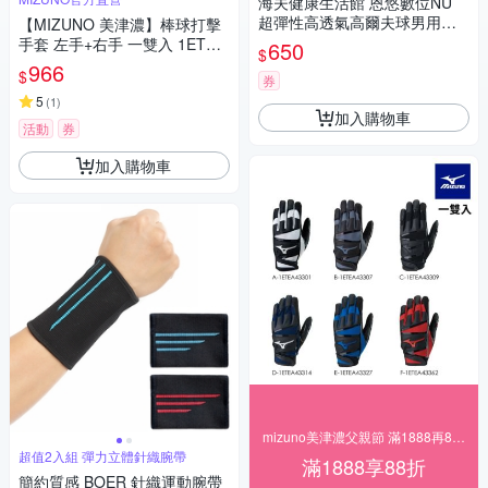
海夫健康生活館 恩悠數位NU
超彈性高透氣高爾夫球男用手
【MIZUNO 美津濃】棒球打擊
套 左手單入 黑/白 9GL171MB
手套 左手+右手 一雙入 1ETEA
650
$
O0
433XX(打擊手套)
966
$
券
5
(
1
)
加入購物車
活動
券
加入購物車
mizuno美津濃父親節 滿1888再88折
超值2入組 彈力立體針織腕帶
滿1888享88折
簡約質感 BOER 針織運動腕帶