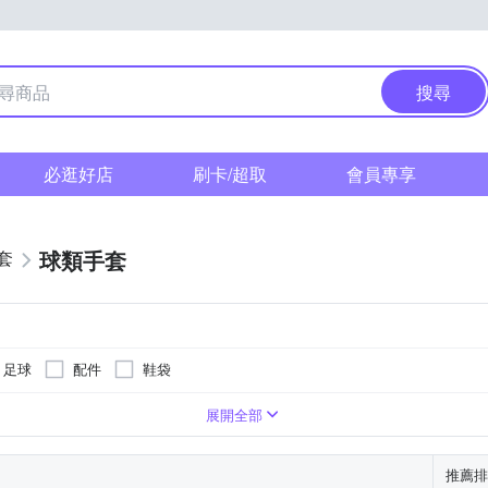
搜尋
必逛好店
刷卡/超取
會員專享
球類手套
套
足球
配件
鞋袋
展開全部
推薦排