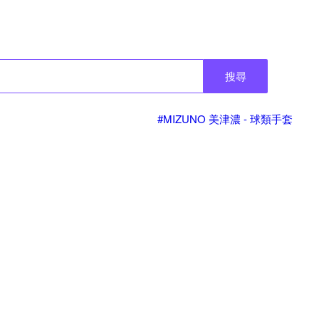
搜尋
#MIZUNO 美津濃 - 球類手套