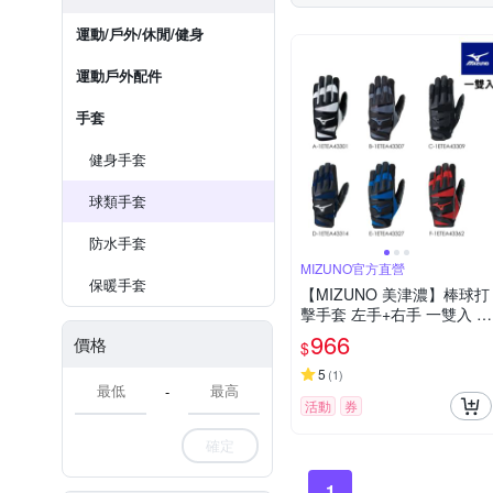
運動/戶外/休閒/健身
運動戶外配件
手套
健身手套
球類手套
防水手套
MIZUNO官方直營
保暖手套
【MIZUNO 美津濃】棒球打
擊手套 左手+右手 一雙入 1
ETEA433XX(打擊手套)
966
價格
$
5
(
1
)
-
活動
券
確定
1