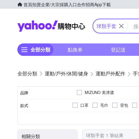
首頁
拍賣
企業/大宗採購入口
合作招商
App下載
Yahoo購物中心
球類手套
全部分類
點換券
登記送
運動/戶外/休閒/健身
運動戶外配件
手
MIZUNO 美津濃
品牌
口罩
毛巾
背包
款式
品牌名稱
手套
顏色
類別
球類手套 1 筆結果
相關分類