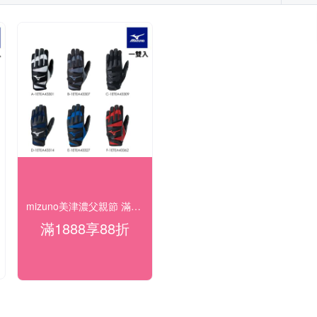
mizuno美津濃父親節 滿1888再88折
滿1888享88折