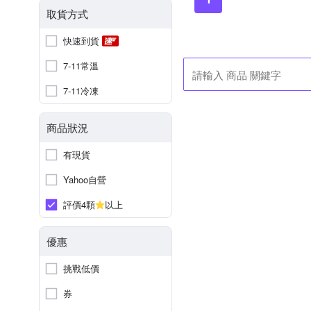
取貨方式
快速到貨
7-11常溫
7-11冷凍
商品狀況
有現貨
Yahoo自營
評價4顆
以上
優惠
挑戰低價
券