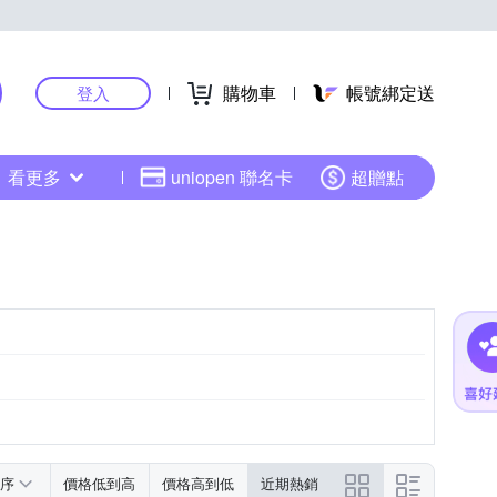
購物車
帳號綁定送
登入
看更多
uniopen 聯名卡
超贈點
序
價格低到高
價格高到低
近期熱銷