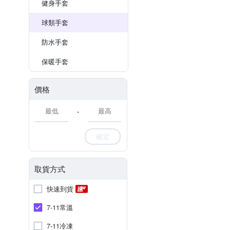
健身手套
球類手套
防水手套
保暖手套
價格
-
確定
取貨方式
快速到貨
7-11常溫
7-11冷凍