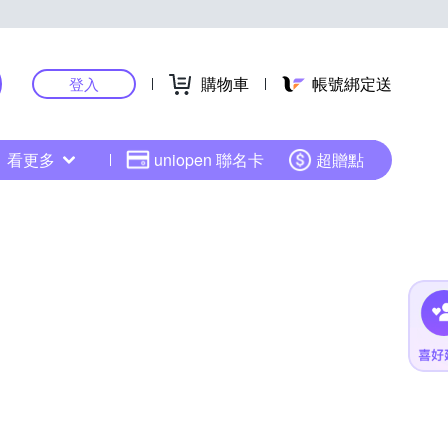
購物車
帳號綁定送
登入
看更多
uniopen 聯名卡
超贈點