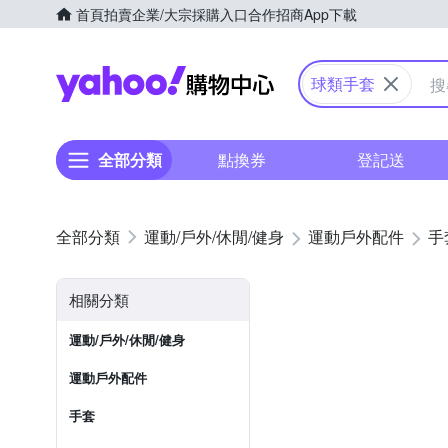
首頁
拍賣
企業/大宗採購入口
合作招商
App下載
Yahoo購物中心
球類手套
全部分類
點換券
登記送
運動/戶外/休閒/健身
運動戶外配件
手
相關分類
運動/戶外/休閒/健身
運動戶外配件
手套