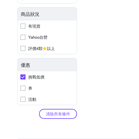
商品狀況
有現貨
Yahoo自營
評價4顆
以上
優惠
挑戰低價
券
活動
清除所有條件