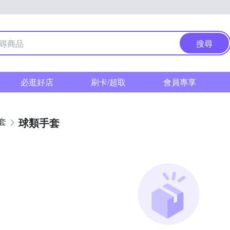
搜尋
必逛好店
刷卡/超取
會員專享
球類手套
套