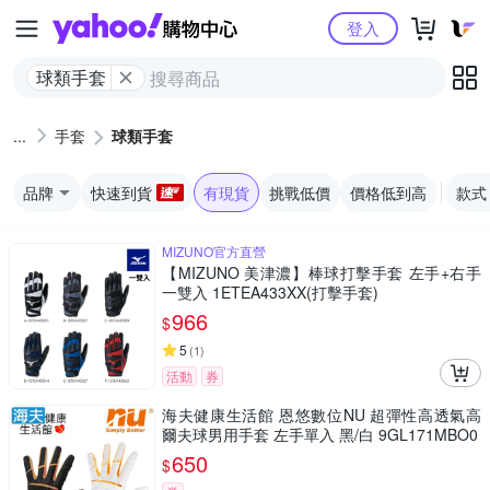
Yahoo購物中心
登入
球類手套
手套
球類手套
品牌
快速到貨
有現貨
挑戰低價
價格低到高
款式
MIZUNO官方直營
【MIZUNO 美津濃】棒球打擊手套 左手+右手
一雙入 1ETEA433XX(打擊手套)
966
$
5
(
1
)
活動
券
海夫健康生活館 恩悠數位NU 超彈性高透氣高
爾夫球男用手套 左手單入 黑/白 9GL171MBO0
650
$