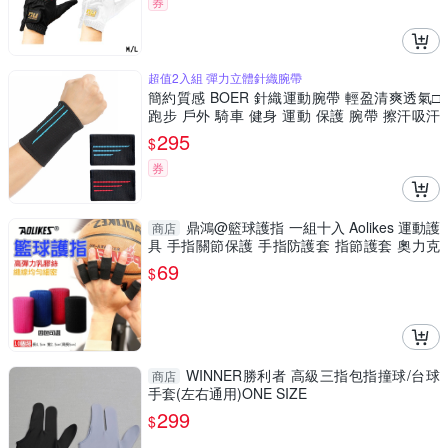
券
超值2入組 彈力立體針織腕帶
簡約質感 BOER 針織運動腕帶 輕盈清爽透氣□
跑步 戶外 騎車 健身 運動 保護 腕帶 擦汗吸汗
親膚好配戴 穿戴舒適 手腕巾□超值2入組!!
295
$
券
鼎鴻@籃球護指 一組十入 Aolikes 運動護
商店
具 手指關節保護 手指防護套 指節護套 奧力克
斯
69
$
WINNER勝利者 高級三指包指撞球/台球
商店
手套(左右通用)ONE SIZE
299
$