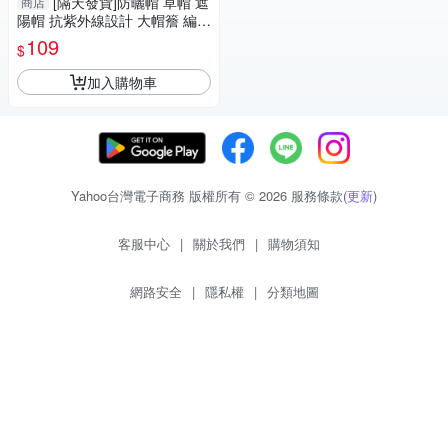
[隔天發貨]防曬帽 草帽 遮
商店
陽帽 抗紫外線設計 大帽簷 編織
帽 草編帽 渡假帽 可摺疊收納
109
$
帽子女
加入購物車
Yahoo台灣電子商務 版權所有 © 2026 服務條款(
更新
)
客服中心
|
關於我們
|
購物須知
網路安全
|
隱私權
|
分類地圖