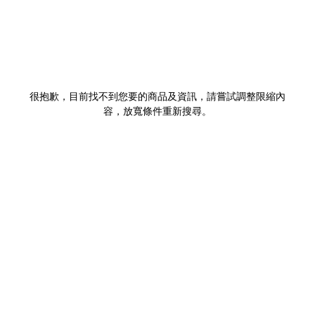
很抱歉，目前找不到您要的商品及資訊，請嘗試調整限縮內
容，放寬條件重新搜尋。